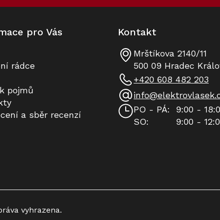
r
v
k
mace pro Vás
Kontakt
y
v
ý
Mrštíkova 2140/11
p
ní rádce
500 09 Hradec Králo
i
+420 608 482 203
s
ík pojmů
u
info
@
elektrovlasek.
kty
PO - PÁ:
9:00 - 18:
cení a sběr recenzí
SO:
9:00 - 12:
práva vyhrazena.