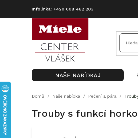
Přejít
na
+420 608 482 203
obsah
NAŠE NABÍDKA
Domů
/
Naše nabídka
/
Pečení a pára
/
Trouby
Trouby s funkcí horko