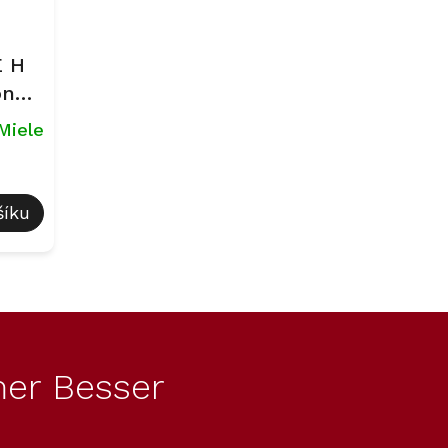
E H
on
Miele
šíku
er Besser