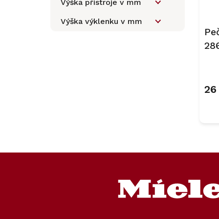
Výška přístroje v mm
Výška výklenku v mm
Pe
286
Ob
26
Z
á
p
a
t
í