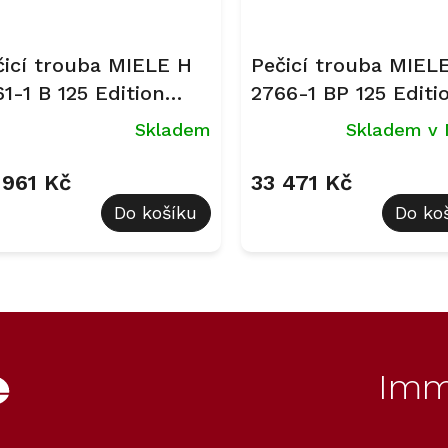
čicí trouba MIELE H
Pečicí trouba MIEL
1-1 B 125 Edition
2766-1 BP 125 Editi
sidian černá
černá
Skladem
Skladem v 
 961 Kč
33 471 Kč
Do košíku
Do ko
O
v
l
á
d
Imm
a
c
í
p