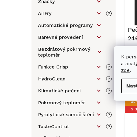
Značky
r
p
o
a
AirFry
?
d
n
u
Automatické programy
e
Pe
k
l
Barevné provedení
24
t
ů
če
Bezdrátový pokrmový
teploměr
K pers
a anal
23
Funkce Crisp
?
zde
.
HydroClean
?
Nas
Klimatické pečení
?
Pokrmový teploměr
Ak
S 
Pyrolytické samočištění
?
TasteControl
?