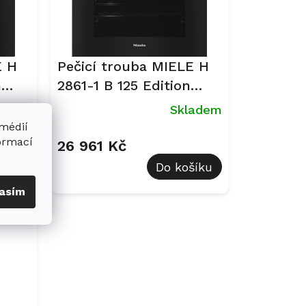
E H
Pečicí trouba MIELE H
n
2861-1 B 125 Edition
Nerez CleanSteel
Miele
Skladem
 médií
formací
26 961 Kč
šíku
Do košíku
asím
12432410