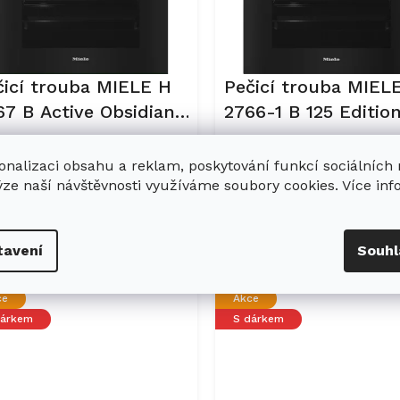
čicí trouba MIELE H
Pečicí trouba MIEL
67 B Active Obsidian
2766-1 B 125 Editio
rná
černá
Skladem
Skladem v 
onalizaci obsahu a reklam, poskytování funkcí sociálních
ýze naší návštěvnosti využíváme soubory cookies. Více in
 241 Kč
25 101 Kč
Do košíku
Do ko
tavení
Souhl
Kód:
12432420
Kód:
ce
Akce
dárkem
S dárkem