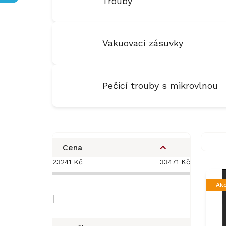
Trouby
Vakuovací zásuvky
Pečicí trouby s mikrovlnou
P
o
Cena
s
23241
Kč
33471
Kč
V
t
ý
r
Ak
p
a
i
n
s
n
p
í