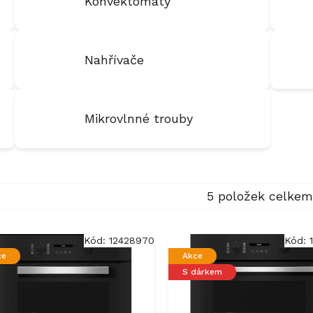
Konvektomaty
Nahřívače
Mikrovlnné trouby
5
položek celkem
Kód:
12428970
Kód:
ce
Akce
S dárkem