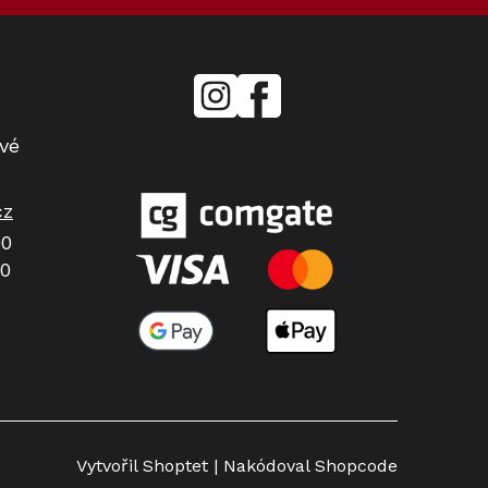
mielecentervlasek
Miele
Center
Vlášek
vé
cz
00
00
Vytvořil Shoptet
| Nakódoval Shopcode