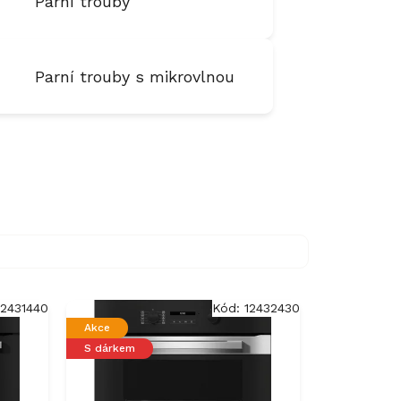
Parní trouby
Parní trouby s mikrovlnou
12431440
Kód:
12432430
Akce
S dárkem