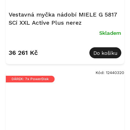
Vestavná myčka nádobí MIELE G 5817
SCi XXL Active Plus nerez
Skladem
Průměrné
hodnocení
36 261 Kč
Do košíku
produktu
je
5,0
z
Kód:
12440320
5
DÁREK: 7x PowerDisk
hvězdiček.