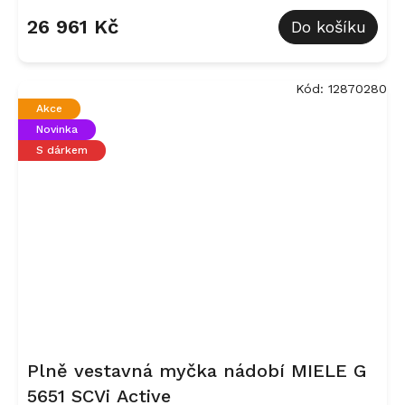
26 961 Kč
Do košíku
Kód:
12870280
Akce
Novinka
S dárkem
Plně vestavná myčka nádobí MIELE G
5651 SCVi Active