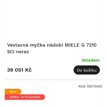
Vestavná myčka nádobí MIELE G 7210
SCi nerez
Skladem
39 051 Kč
Do košíku
Kód:
12870420
Akce
DÁREK: 7x PowerDisk