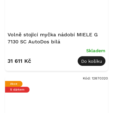
Volně stojicí myčka nádobí MIELE G
7130 SC AutoDos bílá
Skladem
31 611 Kč
Do košíku
Kód:
12870320
Akce
S dárkem