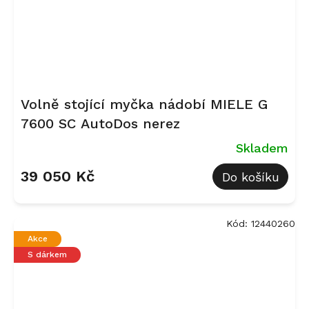
Volně stojící myčka nádobí MIELE G
7600 SC AutoDos nerez
Skladem
39 050 Kč
Do košíku
Kód:
12440260
Akce
S dárkem