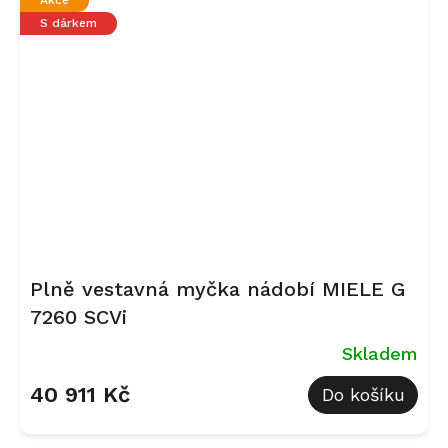
hvězdiček.
S dárkem
Plně vestavná myčka nádobí MIELE G
7260 SCVi
Skladem
40 911 Kč
Do košíku