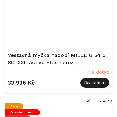
Vestavná myčka nádobí MIELE G 5415
SCi XXL Active Plus nerez
Na dotaz
33 936 Kč
Do košíku
Kód:
12870350
Akce
Ocenění z testu