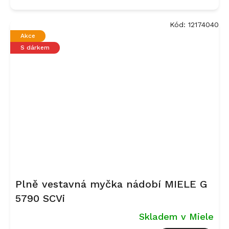
Kód:
12174040
Akce
S dárkem
Plně vestavná myčka nádobí MIELE G
5790 SCVi
Skladem v Miele