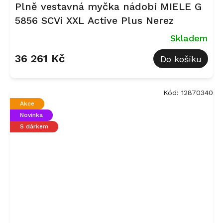
Plně vestavná myčka nádobí MIELE G
5856 SCVi XXL Active Plus Nerez
Skladem
36 261 Kč
Do košíku
Kód:
12870340
Akce
Novinka
S dárkem