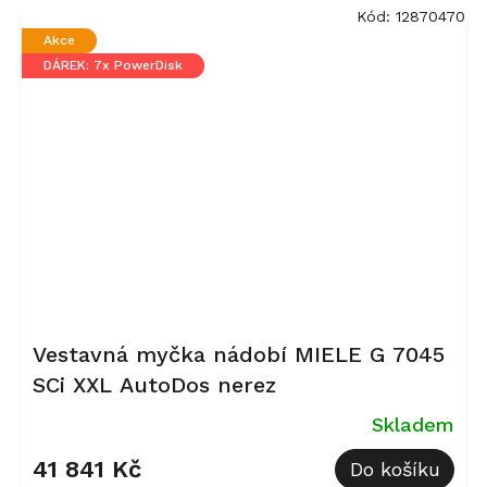
Kód:
12870470
Akce
DÁREK: 7x PowerDisk
Vestavná myčka nádobí MIELE G 7045
SCi XXL AutoDos nerez
Skladem
41 841 Kč
Do košíku