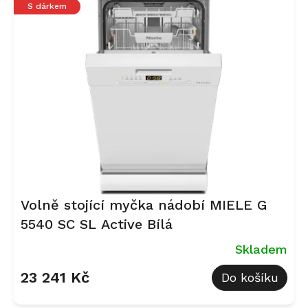
S dárkem
hvězdiček.
Volně stojící myčka nádobí MIELE G
5540 SC SL Active Bílá
Skladem
23 241 Kč
Do košíku