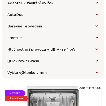
Adaptér k zavírání dvířek
AutoDos
Barevné provedení
FrontFit
Hlučnost při provozu v dB(A) re 1 pW
QuickPowerWash
Výška výklenku v mm
V
ý
Kód:
12870250
p
Novinka
i
S dárkem
s