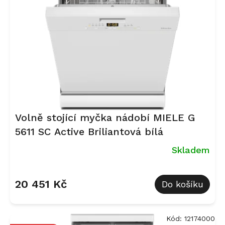
p
r
o
d
u
k
t
ů
Volně stojící myčka nádobí MIELE G
5611 SC Active Briliantová bílá
Skladem
Průměrné
hodnocení
20 451 Kč
Do košíku
produktu
je
5,0
z
Kód:
12174000
5