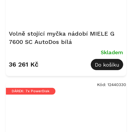
Volně stojící myčka nádobí MIELE G
7600 SC AutoDos bílá
Skladem
36 261 Kč
Do košíku
Kód:
12440330
DÁREK: 7x PowerDisk