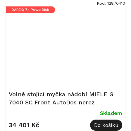
Kód:
12870410
DÁREK: 7x PowerDisk
Volně stojící myčka nádobí MIELE G
7040 SC Front AutoDos nerez
Skladem
34 401 Kč
Do košíku