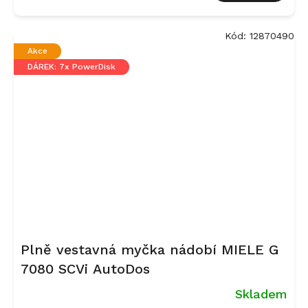
Kód:
12870490
Akce
DÁREK: 7x PowerDisk
Plně vestavná myčka nádobí MIELE G
7080 SCVi AutoDos
Skladem