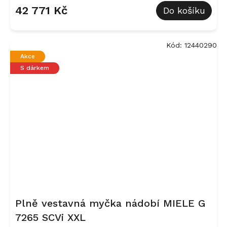
42 771 Kč
Do košíku
Kód:
12440290
Akce
S dárkem
Plně vestavná myčka nádobí MIELE G
7265 SCVi XXL