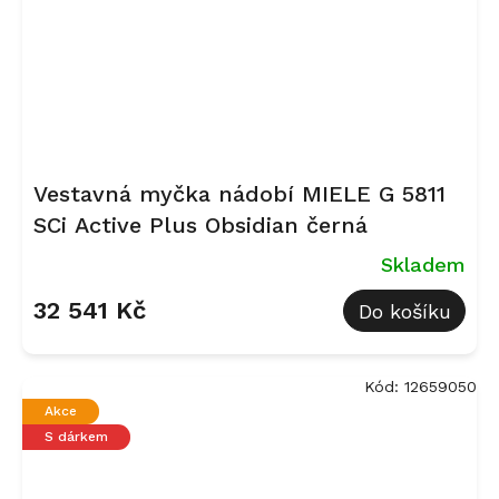
Vestavná myčka nádobí MIELE G 5811
SCi Active Plus Obsidian černá
Skladem
32 541 Kč
Do košíku
Kód:
12659050
Akce
S dárkem