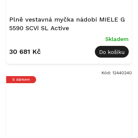
Plně vestavná myčka nádobí MIELE G
5590 SCVi SL Active
Skladem
30 681 Kč
Do košíku
Kód:
12440240
S dárkem