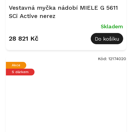
Vestavná myčka nádobí MIELE G 5611
SCi Active nerez
Skladem
28 821 Kč
Do košíku
Kód:
12174020
Akce
S dárkem