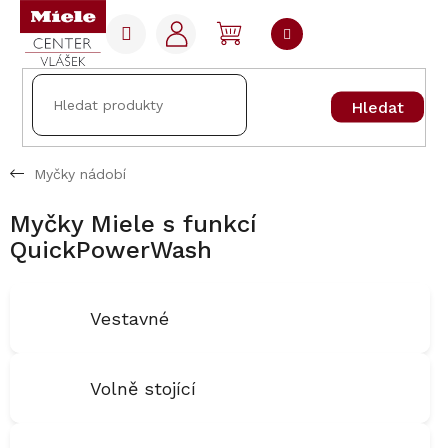
Přejít
na
NÁKUPNÍ
obsah
KOŠÍK
Hledat
Myčky nádobí
Myčky Miele s funkcí
QuickPowerWash
Vestavné
Volně stojící