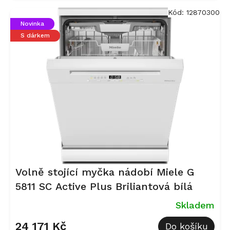
Kód:
12870300
Novinka
S dárkem
Volně stojící myčka nádobí Miele G
5811 SC Active Plus Briliantová bílá
Skladem
24 171 Kč
Do košíku