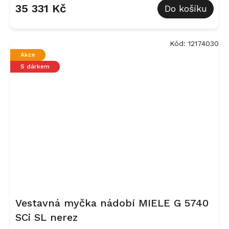
35 331 Kč
Do košíku
Kód:
12174030
Akce
S dárkem
Vestavná myčka nádobí MIELE G 5740
SCi SL nerez