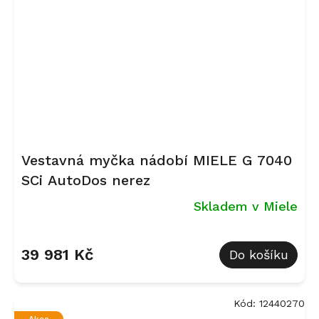
Vestavná myčka nádobí MIELE G 7040
SCi AutoDos nerez
Skladem v Miele
Průměrné
hodnocení
39 981 Kč
Do košíku
produktu
je
5,0
z
Kód:
12440270
5
Akce