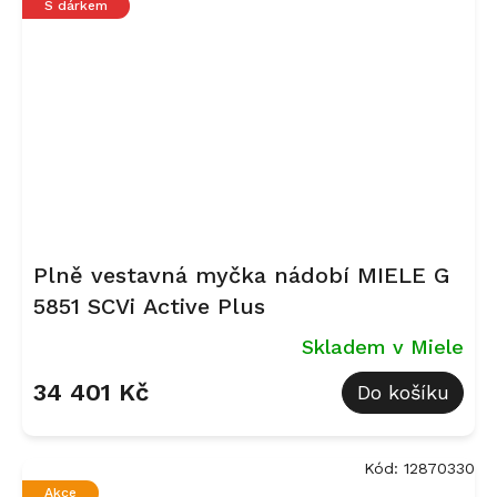
S dárkem
Plně vestavná myčka nádobí MIELE G
5851 SCVi Active Plus
Skladem v Miele
34 401 Kč
Do košíku
Kód:
12870330
Akce