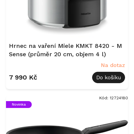
u
k
t
ů
Hrnec na vaření Miele KMKT 8420 - M
Sense (průměr 20 cm, objem 4 l)
Na dotaz
7 990 Kč
Do košíku
Kód:
12724180
Novinka