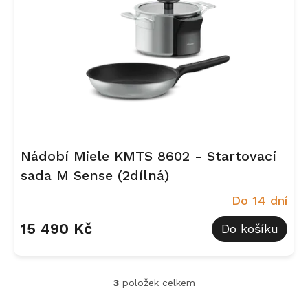
Nádobí Miele KMTS 8602 - Startovací
sada M Sense (2dílná)
Do 14 dní
15 490 Kč
Do košíku
3
položek celkem
O
v