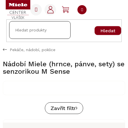
Přejít
na
NÁKUPNÍ
obsah
KOŠÍK
Hledat
Pekáče, nádobí, poklice
Nádobí Miele (hrnce, pánve, sety) se
senzorikou M Sense
Zavřít filtr