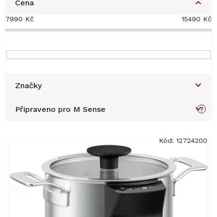
Cena
7990
Kč
15490
Kč
Značky
Připraveno pro M Sense
?
V
ý
Kód:
12724200
p
i
s
p
r
o
d