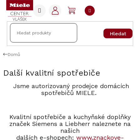
Přejít
na
NÁKUPNÍ
obsah
KOŠÍK
Hledat
Domů
Další kvalitní spotřebiče
Jsme autorizovaný prodejce domácích
spotřebičů MIELE.
Kvalitní spotřebiče a kuchyňské doplňky
značek Siemens a Liebherr naleznete na
našich
dalších e-shopech:
www.znackove-