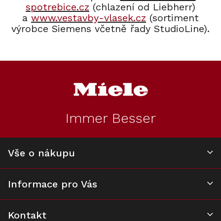
spotrebice.cz
(chlazení od Liebherr)
a
www.vestavby-vlasek.cz
(sortiment
výrobce Siemens včetně řady StudioLine).
Z
á
p
a
t
Immer Besser
í
Vše o nákupu
Informace pro Vás
Kontakt