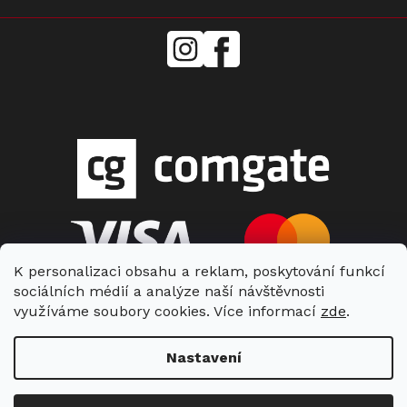
mielecentervlasek
Miele
Center
Vlášek
K personalizaci obsahu a reklam, poskytování funkcí
sociálních médií a analýze naší návštěvnosti
využíváme soubory cookies. Více informací
zde
.
Nastavení
Copyright 2026
Miele Center Vlášek
. Všechna práva vyhrazena.