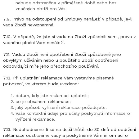
nebude odstraněna v přiměřené době nebo bez
značných obtíží pro Vás.
7.9. Právo na odstoupení od Smlouvy nenáleží v případě, je-li
vada Zboží nevýznamná.
7.10. V případě, že jste si vadu na Zboží způsobili sami, práva z
vadného plnění Vám nenáleží.
7.11. Vadou Zboží není opotřebení Zboží způsobené jeho
obvyklým užíváním nebo u použitého Zboží opotřebení
odpovídající míře jeho předchozího používání.
7.12. Při uplatnění reklamace Vám vystavíme písemné
potvrzení, ve kterém bude uvedeno:
datum, kdy jste reklamaci uplatnili;
co je obsahem reklamace;
jaký způsob vyřízení reklamace požadujete;
Vaše kontaktní údaje pro účely poskytnutí informace o
vyřízení reklamace.
7.13. Nedohodneme-li se na delší lhůtě, do 30 dnů od obdržení
reklamace odstraníme vady a poskytneme Vám informaci o