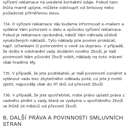
vyřízení reklamace na uvedené kontaktní údaje. Pokud tato
lhůta marně uplyne, můžete odstoupit od Smlouvy nebo
požadovat přiměřenou slevu.
7.14. O vyřízení reklamace Vás budeme informovat e-mailem a
vydáme Vám potvrzení o datu a způsobu vyřízení reklamace.
Pokud je reklamace oprávněná, náleží Vám náhrada účelně
vynaložených nákladů. Tyto náklady jste povinni prokázat,
např. účtenkami či potvrzeními o ceně za dopravu. V případě,
že došlo k odstranění vady dodáním nového Zboží, je Vaší
povinností Nám původní Zboží vrátit, náklady na toto vrácení
však hradíme My.
7.15. V případě, že jste podnikateli, je Vaší povinností oznámit a
vytknout vadu bez zbytečného odkladu poté, co jste ji mohli
zjistit, nejpozději však do tří dnů od převzetí Zboží.
7.16. V případě, že jste spotřebitel, máte právo uplatit práva z
vadného plnění u vady, která se vyskytne u spotřebního Zboží
ve lhůtě 24 měsíců od převzetí Zboží.
8. DALŠÍ PRÁVA A POVINNOSTI SMLUVNÍCH
STRAN