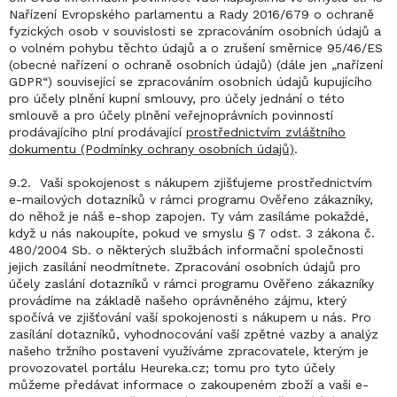
Nařízení Evropského parlamentu a Rady 2016/679 o ochraně
fyzických osob v souvislosti se zpracováním osobních údajů a
o volném pohybu těchto údajů a o zrušení směrnice 95/46/ES
(obecné nařízení o ochraně osobních údajů) (dále jen „nařízení
GDPR“) související se zpracováním osobních údajů kupujícího
pro účely plnění kupní smlouvy, pro účely jednání o této
smlouvě a pro účely plnění veřejnoprávních povinností
prodávajícího plní prodávající
prostřednictvím zvláštního
dokumentu (Podmínky ochrany osobních údajů)
.
9.2. Vaši spokojenost s nákupem zjišťujeme prostřednictvím
e-mailových dotazníků v rámci programu Ověřeno zákazníky,
do něhož je náš e-shop zapojen. Ty vám zasíláme pokaždé,
když u nás nakoupíte, pokud ve smyslu § 7 odst. 3 zákona č.
480/2004 Sb. o některých službách informační společnosti
jejich zasílání neodmítnete. Zpracování osobních údajů pro
účely zaslání dotazníků v rámci programu Ověřeno zákazníky
provádíme na základě našeho oprávněného zájmu, který
spočívá ve zjišťování vaší spokojenosti s nákupem u nás. Pro
zasílání dotazníků, vyhodnocování vaší zpětné vazby a analýz
našeho tržního postavení využíváme zpracovatele, kterým je
provozovatel portálu Heureka.cz; tomu pro tyto účely
můžeme předávat informace o zakoupeném zboží a vaši e-