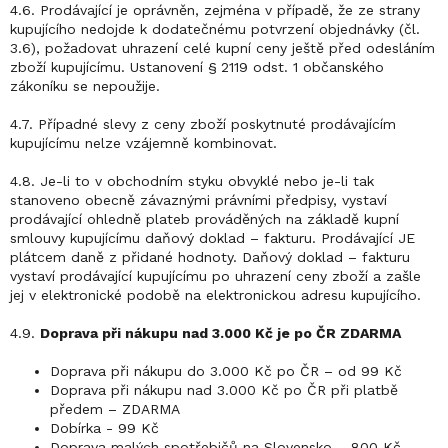
4.6. Prodávající je oprávněn, zejména v případě, že ze strany
kupujícího nedojde k dodatečnému potvrzení objednávky (čl.
3.6), požadovat uhrazení celé kupní ceny ještě před odesláním
zboží kupujícímu. Ustanovení § 2119 odst. 1 občanského
zákoníku se nepoužije.
4.7. Případné slevy z ceny zboží poskytnuté prodávajícím
kupujícímu nelze vzájemně kombinovat.
4.8. Je-li to v obchodním styku obvyklé nebo je-li tak
stanoveno obecně závaznými právními předpisy, vystaví
prodávající ohledně plateb prováděných na základě kupní
smlouvy kupujícímu daňový doklad – fakturu. Prodávající JE
plátcem daně z přidané hodnoty. Daňový doklad – fakturu
vystaví prodávající kupujícímu po uhrazení ceny zboží a zašle
jej v elektronické podobě na elektronickou adresu kupujícího.
4.9.
Doprava při nákupu nad 3.000 Kč je po ČR ZDARMA
Doprava při nákupu do 3.000 Kč po ČR – od 99 Kč
Doprava při nákupu nad 3.000 Kč po ČR při platbě
předem – ZDARMA
Dobírka - 99 Kč
Doprava malých spotřebičů na Slovensko – 800 Kč