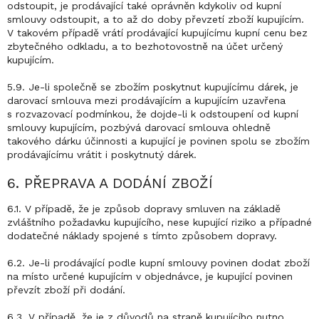
odstoupit, je prodávající také oprávněn kdykoliv od kupní
smlouvy odstoupit, a to až do doby převzetí zboží kupujícím.
V takovém případě vrátí prodávající kupujícímu kupní cenu bez
zbytečného odkladu, a to bezhotovostně na účet určený
kupujícím.
5.9. Je-li společně se zbožím poskytnut kupujícímu dárek, je
darovací smlouva mezi prodávajícím a kupujícím uzavřena
s rozvazovací podmínkou, že dojde-li k odstoupení od kupní
smlouvy kupujícím, pozbývá darovací smlouva ohledně
takového dárku účinnosti a kupující je povinen spolu se zbožím
prodávajícímu vrátit i poskytnutý dárek.
6. PŘEPRAVA A DODÁNÍ ZBOŽÍ
6.1. V případě, že je způsob dopravy smluven na základě
zvláštního požadavku kupujícího, nese kupující riziko a případné
dodatečné náklady spojené s tímto způsobem dopravy.
6.2. Je-li prodávající podle kupní smlouvy povinen dodat zboží
na místo určené kupujícím v objednávce, je kupující povinen
převzít zboží při dodání.
6.3. V případě, že je z důvodů na straně kupujícího nutno