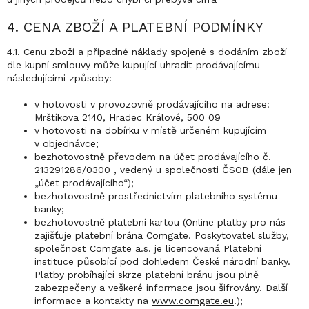
4. CENA ZBOŽÍ A PLATEBNÍ PODMÍNKY
4.1. Cenu zboží a případné náklady spojené s dodáním zboží
dle kupní smlouvy může kupující uhradit prodávajícímu
následujícími způsoby:
v hotovosti v provozovně prodávajícího na adrese:
Mrštíkova 2140, Hradec Králové, 500 09
v hotovosti na dobírku v místě určeném kupujícím
v objednávce;
bezhotovostně převodem na účet prodávajícího č.
213291286/0300 , vedený u společnosti ČSOB (dále jen
„účet prodávajícího“);
bezhotovostně prostřednictvím platebního systému
banky;
bezhotovostně platební kartou (Online platby pro nás
zajišťuje platební brána Comgate. Poskytovatel služby,
společnost Comgate a.s. je licencovaná Platební
instituce působící pod dohledem České národní banky.
Platby probíhající skrze platební bránu jsou plně
zabezpečeny a veškeré informace jsou šifrovány. Další
informace a kontakty na
www.comgate.eu
.);