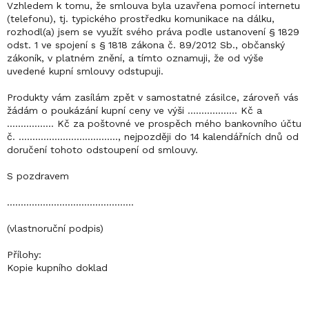
Vzhledem k tomu, že smlouva byla uzavřena pomocí internetu
(telefonu), tj. typického prostředku komunikace na dálku,
rozhodl(a) jsem se využít svého práva podle ustanovení § 1829
odst. 1 ve spojení s § 1818 zákona č. 89/2012 Sb., občanský
zákoník, v platném znění, a tímto oznamuji, že od výše
uvedené kupní smlouvy odstupuji.
Produkty vám zasílám zpět v samostatné zásilce, zároveň vás
žádám o poukázání kupní ceny ve výši …............… Kč a
……........... Kč za poštovné ve prospěch mého bankovního účtu
č. …................................., nejpozději do 14 kalendářních dnů od
doručení tohoto odstoupení od smlouvy.
S pozdravem
..............................................
(vlastnoruční podpis)
Přílohy:
Kopie kupního doklad