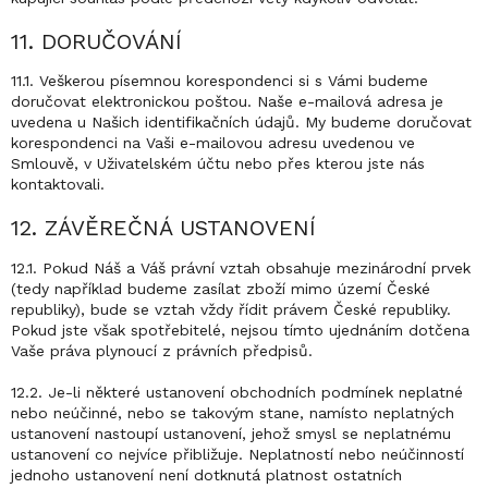
11. DORUČOVÁNÍ
11.1. Veškerou písemnou korespondenci si s Vámi budeme
doručovat elektronickou poštou. Naše e-mailová adresa je
uvedena u Našich identifikačních údajů. My budeme doručovat
korespondenci na Vaši e-mailovou adresu uvedenou ve
Smlouvě, v Uživatelském účtu nebo přes kterou jste nás
kontaktovali.
12. ZÁVĚREČNÁ USTANOVENÍ
12.1. Pokud Náš a Váš právní vztah obsahuje mezinárodní prvek
(tedy například budeme zasílat zboží mimo území České
republiky), bude se vztah vždy řídit právem České republiky.
Pokud jste však spotřebitelé, nejsou tímto ujednáním dotčena
Vaše práva plynoucí z právních předpisů.
12.2. Je-li některé ustanovení obchodních podmínek neplatné
nebo neúčinné, nebo se takovým stane, namísto neplatných
ustanovení nastoupí ustanovení, jehož smysl se neplatnému
ustanovení co nejvíce přibližuje. Neplatností nebo neúčinností
jednoho ustanovení není dotknutá platnost ostatních