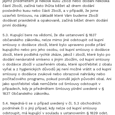
jejímž předmětem je několik kusů Zboží nebo dodání několika
částí Zboží, začíná tato lhůta běžet až dnem dodání
posledního kusu nebo části Zboží, a v případě, že jsme
uzavřeli Smlouvu, na základě které Vám budeme Zboží
dodávat pravidelně a opakovaně, začíná běžet dnem dodání
první dodávky.
5.3. Kupující bere na vědomí, že dle ustanovení § 1837
občanského zákoníku, nelze mimo jiné odstoupit od kupní
smlouvy o dodávce zboží, které bylo upraveno podle přání
kupujícího nebo pro jeho osobu, od kupní smlouvy o dodávce
zboží, které podléhá rychlé zkáze, jakož i zboží, které bylo po
dodání nenávratně smíseno s jiným zbožím, od kupní smlouvy
o dodávce zboží v uzavřeném obalu, které spotřebitel z obalu
vyňal a z hygienických důvodů jej není možné vrátit a od kupní
smlouvy o dodávce zvukové nebo obrazové nahrávky nebo
počítačového programu, pokud porušil jejich původní obal. Ani
jako spotřebitel však nemůžete od Smlouvy odstoupit v
případech, kdy je předmětem Smlouvy plnění uvedené v §
1837 Občanského zákoníku.
5.4. Nejedná-li se o případ uvedený v čl. 5.3 obchodních
podmínek či o jiný případ, kdy nelze od kupní smlouvy
odstoupit, má kupující v souladu s ustanovením § 1829 odst.