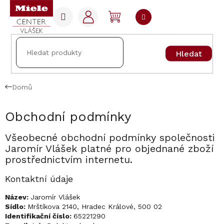
Přejít
na
NÁKUPNÍ
obsah
KOŠÍK
Hledat
Domů
Obchodní podmínky
Všeobecné obchodní podmínky společnosti
Jaromír Vlášek platné pro objednané zboží
prostřednictvím internetu.
Kontaktní údaje
Název:
Jaromír Vlášek
Sídlo:
Mrštíkova 2140, Hradec Králové, 500 02
Identifikační číslo:
65221290