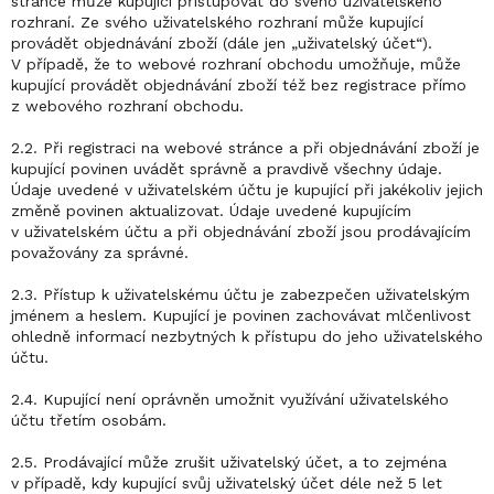
stránce může kupující přistupovat do svého uživatelského
rozhraní. Ze svého uživatelského rozhraní může kupující
provádět objednávání zboží (dále jen „uživatelský účet“).
V případě, že to webové rozhraní obchodu umožňuje, může
kupující provádět objednávání zboží též bez registrace přímo
z webového rozhraní obchodu.
2.2. Při registraci na webové stránce a při objednávání zboží je
kupující povinen uvádět správně a pravdivě všechny údaje.
Údaje uvedené v uživatelském účtu je kupující při jakékoliv jejich
změně povinen aktualizovat. Údaje uvedené kupujícím
v uživatelském účtu a při objednávání zboží jsou prodávajícím
považovány za správné.
2.3. Přístup k uživatelskému účtu je zabezpečen uživatelským
jménem a heslem. Kupující je povinen zachovávat mlčenlivost
ohledně informací nezbytných k přístupu do jeho uživatelského
účtu.
2.4. Kupující není oprávněn umožnit využívání uživatelského
účtu třetím osobám.
2.5. Prodávající může zrušit uživatelský účet, a to zejména
v případě, kdy kupující svůj uživatelský účet déle než 5 let