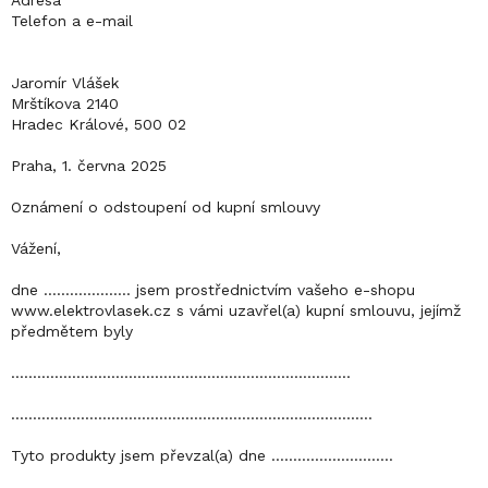
Telefon a e-mail
Jaromír Vlášek
Mrštíkova 2140
Hradec Králové, 500 02
Praha, 1. června 2025
Oznámení o odstoupení od kupní smlouvy
Vážení,
dne ……………….. jsem prostřednictvím vašeho e-shopu
www.elektrovlasek.cz s vámi uzavřel(a) kupní smlouvu, jejímž
předmětem byly
...............................................………………………....
...................................................................................
Tyto produkty jsem převzal(a) dne ….........................