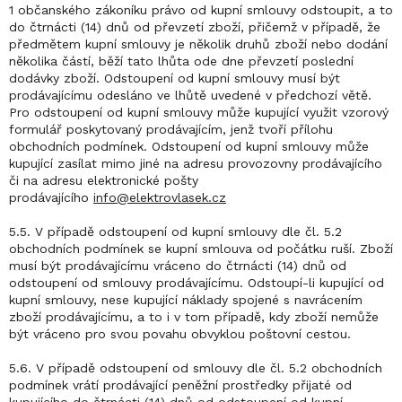
1 občanského zákoníku právo od kupní smlouvy odstoupit, a to
do čtrnácti (14) dnů od převzetí zboží, přičemž v případě, že
předmětem kupní smlouvy je několik druhů zboží nebo dodání
několika částí, běží tato lhůta ode dne převzetí poslední
dodávky zboží. Odstoupení od kupní smlouvy musí být
prodávajícímu odesláno ve lhůtě uvedené v předchozí větě.
Pro odstoupení od kupní smlouvy může kupující využit vzorový
formulář poskytovaný prodávajícím, jenž tvoří přílohu
obchodních podmínek. Odstoupení od kupní smlouvy může
kupující zasílat mimo jiné na adresu provozovny prodávajícího
či na adresu elektronické pošty
prodávajícího
info@elektrovlasek.cz
5.5. V případě odstoupení od kupní smlouvy dle čl. 5.2
obchodních podmínek se kupní smlouva od počátku ruší. Zboží
musí být prodávajícímu vráceno do čtrnácti (14) dnů od
odstoupení od smlouvy prodávajícímu. Odstoupí-li kupující od
kupní smlouvy, nese kupující náklady spojené s navrácením
zboží prodávajícímu, a to i v tom případě, kdy zboží nemůže
být vráceno pro svou povahu obvyklou poštovní cestou.
5.6. V případě odstoupení od smlouvy dle čl. 5.2 obchodních
podmínek vrátí prodávající peněžní prostředky přijaté od
kupujícího do čtrnácti (14) dnů od odstoupení od kupní