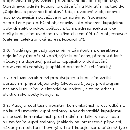
a opravovat chyby vzniklé při zadávání dat do objednávky.
Objednávku odešle kupující prodávajícímu kliknutím na tlačítko
„Objednat s povinností platby“. Údaje uvedené v objednávce
jsou prodávajícím považovány za správné. Prodávající
neprodleně po obdržení objednávky toto obdržení kupujícímu
potvrdí elektronickou poštou, a to na adresu elektronické
pošty kupujícího uvedenou v uživatelském účtu či v objednávce
(dále jen „elektronická adresa kupujícího“).
3.6. Prodávající je vždy oprávněn v závislosti na charakteru
objednávky (množství zboží, výše kupní ceny, předpokládané
náklady na dopravu) požádat kupujícího o dodatečné
potvrzení objednávky (například písemně či telefonicky).
3.7. Smluvní vztah mezi prodávajícím a kupujícím vzniká
doručením přijetí objednávky (akceptací), jež je prodávajícím
zasláno kupujícímu elektronickou poštou, a to na adresu
elektronické pošty kupujícího.
3.8. Kupující souhlasí s použitím komunikačních prostředků na
dálku při uzavírání kupní smlouvy. Náklady vzniklé kupujícímu
při použití komunikačních prostředků na dálku v souvislosti
s uzavřením kupní smlouvy (náklady na internetové připojení,
náklady na telefonní hovory) si hradí kupující sám, přičemž tyto