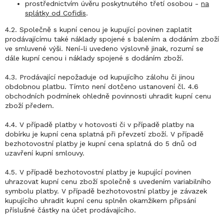
prostřednictvím úvěru poskytnutého třetí osobou -
na
splátky od Cofidis
.
4.2. Společně s kupní cenou je kupující povinen zaplatit
prodávajícímu také náklady spojené s balením a dodáním zboží
ve smluvené výši. Není-li uvedeno výslovně jinak, rozumí se
dále kupní cenou i náklady spojené s dodáním zboží.
4.3. Prodávající nepožaduje od kupujícího zálohu či jinou
obdobnou platbu. Tímto není dotčeno ustanovení čl. 4.6
obchodních podmínek ohledně povinnosti uhradit kupní cenu
zboží předem.
4.4. V případě platby v hotovosti či v případě platby na
dobírku je kupní cena splatná při převzetí zboží. V případě
bezhotovostní platby je kupní cena splatná do 5 dnů od
uzavření kupní smlouvy.
4.5. V případě bezhotovostní platby je kupující povinen
uhrazovat kupní cenu zboží společně s uvedením variabilního
symbolu platby. V případě bezhotovostní platby je závazek
kupujícího uhradit kupní cenu splněn okamžikem připsání
příslušné částky na účet prodávajícího.