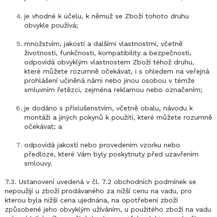
je vhodné k účelu, k němuž se Zboží tohoto druhu
obvykle používá;
množstvím, jakostí a dalšími vlastnostmi, včetně
životnosti, funkčnosti, kompatibility a bezpečnosti,
odpovídá obvyklým vlastnostem Zboží téhož druhu,
které můžete rozumně očekávat, i s ohledem na veřejná
prohlášení učiněná námi nebo jinou osobou v témže
smluvním řetězci, zejména reklamou nebo označením;
je dodáno s příslušenstvím, včetně obalu, návodu k
montáži a jiných pokynů k použití, které můžete rozumně
očekávat; a
odpovídá jakostí nebo provedením vzorku nebo
předloze, které Vám byly poskytnuty před uzavřením
smlouvy.
7.3. Ustanovení uvedená v čl. 7.2 obchodních podmínek se
nepoužijí u zboží prodávaného za nižší cenu na vadu, pro
kterou byla nižší cena ujednána, na opotřebení zboží
způsobené jeho obvyklým užíváním, u použitého zboží na vadu