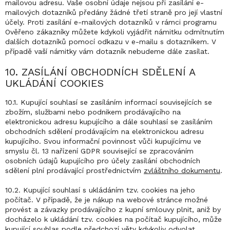
mailovou adresu. Vaše osobní údaje nejsou při zasílání e-
mailových dotazníků předány žádné třetí straně pro její vlastní
účely. Proti zasílání e-mailových dotazníků v rámci programu
Ověřeno zákazníky můžete kdykoli vyjádřit námitku odmítnutím
dalších dotazníků pomocí odkazu v e-mailu s dotazníkem. V
případě vaší námitky vám dotazník nebudeme dále zasílat.
10. ZASÍLÁNÍ OBCHODNÍCH SDĚLENÍ A
UKLÁDÁNÍ COOKIES
10.1. Kupující souhlasí se zasíláním informací souvisejících se
zbožím, službami nebo podnikem prodávajícího na
elektronickou adresu kupujícího a dále souhlasí se zasíláním
obchodních sdělení prodávajícím na elektronickou adresu
kupujícího. Svou informační povinnost vůči kupujícímu ve
smyslu čl. 13 nařízení GDPR související se zpracováním
osobních údajů kupujícího pro účely zasílání obchodních
sdělení plní prodávající prostřednictvím
zvláštního dokumentu
.
10.2. Kupující souhlasí s ukládáním tzv. cookies na jeho
počítač. V případě, že je nákup na webové stránce možné
provést a závazky prodávajícího z kupní smlouvy plnit, aniž by
docházelo k ukládání tzv. cookies na počítač kupujícího, může
kupující souhlas podle předchozí věty kdykoliv odvolat.