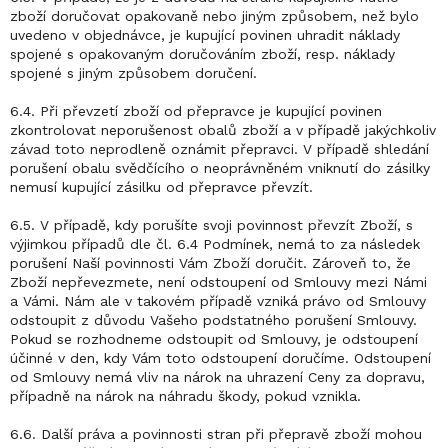
zboží doručovat opakovaně nebo jiným způsobem, než bylo
uvedeno v objednávce, je kupující povinen uhradit náklady
spojené s opakovaným doručováním zboží, resp. náklady
spojené s jiným způsobem doručení.
6.4. Při převzetí zboží od přepravce je kupující povinen
zkontrolovat neporušenost obalů zboží a v případě jakýchkoliv
závad toto neprodleně oznámit přepravci. V případě shledání
porušení obalu svědčícího o neoprávněném vniknutí do zásilky
nemusí kupující zásilku od přepravce převzít.
6.5. V případě, kdy porušíte svoji povinnost převzít Zboží, s
výjimkou případů dle čl. 6.4 Podmínek, nemá to za následek
porušení Naší povinnosti Vám Zboží doručit. Zároveň to, že
Zboží nepřevezmete, není odstoupení od Smlouvy mezi Námi
a Vámi. Nám ale v takovém případě vzniká právo od Smlouvy
odstoupit z důvodu Vašeho podstatného porušení Smlouvy.
Pokud se rozhodneme odstoupit od Smlouvy, je odstoupení
účinné v den, kdy Vám toto odstoupení doručíme. Odstoupení
od Smlouvy nemá vliv na nárok na uhrazení Ceny za dopravu,
případně na nárok na náhradu škody, pokud vznikla.
6.6. Další práva a povinnosti stran při přepravě zboží mohou