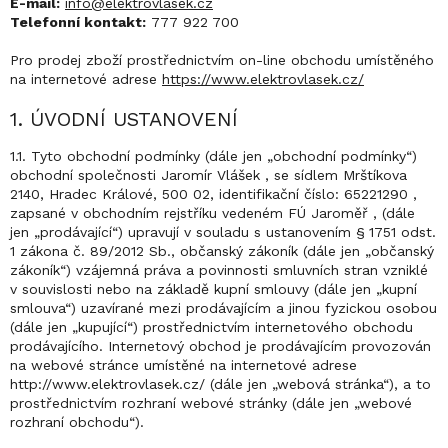
E-mail:
info@elektrovlasek.cz
Telefonní kontakt:
777 922 700
Pro prodej zboží prostřednictvím on-line obchodu umístěného
na internetové adrese
https://www.elektrovlasek.cz/
1. ÚVODNÍ USTANOVENÍ
1.1. Tyto obchodní podmínky (dále jen „obchodní podmínky“)
obchodní společnosti Jaromír Vlášek , se sídlem Mrštíkova
2140, Hradec Králové, 500 02, identifikační číslo: 65221290 ,
zapsané v obchodním rejstříku vedeném FÚ Jaroměř , (dále
jen „prodávající“) upravují v souladu s ustanovením § 1751 odst.
1 zákona č. 89/2012 Sb., občanský zákoník (dále jen „občanský
zákoník“) vzájemná práva a povinnosti smluvních stran vzniklé
v souvislosti nebo na základě kupní smlouvy (dále jen „kupní
smlouva“) uzavírané mezi prodávajícím a jinou fyzickou osobou
(dále jen „kupující“) prostřednictvím internetového obchodu
prodávajícího. Internetový obchod je prodávajícím provozován
na webové stránce umístěné na internetové adrese
http://www.elektrovlasek.cz/ (dále jen „webová stránka“), a to
prostřednictvím rozhraní webové stránky (dále jen „webové
rozhraní obchodu“).