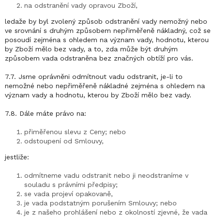
na odstranění vady opravou Zboží,
ledaže by byl zvolený způsob odstranění vady nemožný nebo
ve srovnání s druhým způsobem nepřiměřeně nákladný, což se
posoudí zejména s ohledem na význam vady, hodnotu, kterou
by Zboží mělo bez vady, a to, zda může být druhým
způsobem vada odstraněna bez značných obtíží pro vás.
7.7. Jsme oprávněni odmítnout vadu odstranit, je-li to
nemožné nebo nepřiměřeně nákladné zejména s ohledem na
význam vady a hodnotu, kterou by Zboží mělo bez vady.
7.8. Dále máte právo na:
přiměřenou slevu z Ceny; nebo
odstoupení od Smlouvy,
jestliže:
odmítneme vadu odstranit nebo ji neodstraníme v
souladu s právními předpisy;
se vada projeví opakovaně,
je vada podstatným porušením Smlouvy; nebo
je z našeho prohlášení nebo z okolností zjevné, že vada