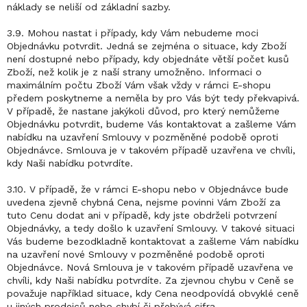
náklady se neliší od základní sazby.
3.9. Mohou nastat i případy, kdy Vám nebudeme moci
Objednávku potvrdit. Jedná se zejména o situace, kdy Zboží
není dostupné nebo případy, kdy objednáte větší počet kusů
Zboží, než kolik je z naší strany umožněno. Informaci o
maximálním počtu Zboží Vám však vždy v rámci E-shopu
předem poskytneme a neměla by pro Vás být tedy překvapivá.
V případě, že nastane jakýkoli důvod, pro který nemůžeme
Objednávku potvrdit, budeme Vás kontaktovat a zašleme Vám
nabídku na uzavření Smlouvy v pozměněné podobě oproti
Objednávce. Smlouva je v takovém případě uzavřena ve chvíli,
kdy Naši nabídku potvrdíte.
3.10. V případě, že v rámci E-shopu nebo v Objednávce bude
uvedena zjevně chybná Cena, nejsme povinni Vám Zboží za
tuto Cenu dodat ani v případě, kdy jste obdrželi potvrzení
Objednávky, a tedy došlo k uzavření Smlouvy. V takové situaci
Vás budeme bezodkladně kontaktovat a zašleme Vám nabídku
na uzavření nové Smlouvy v pozměněné podobě oproti
Objednávce. Nová Smlouva je v takovém případě uzavřena ve
chvíli, kdy Naši nabídku potvrdíte. Za zjevnou chybu v Ceně se
považuje například situace, kdy Cena neodpovídá obvyklé ceně
u jiných prodejců nebo chybí či přebývá cifra