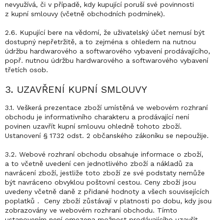
nevyužívá, či v případě, kdy kupující poruší své povinnosti
z kupní smlouvy (včetně obchodních podmínek).
2.6. Kupující bere na vědomí, že uživatelský účet nemusí být
dostupný nepřetržitě, a to zejména s ohledem na nutnou
údržbu hardwarového a softwarového vybavení prodávajícího,
popř. nutnou údržbu hardwarového a softwarového vybavení
třetích osob.
3. UZAVŘENÍ KUPNÍ SMLOUVY
3.1. Veškerá prezentace zboží umístěná ve webovém rozhraní
obchodu je informativního charakteru a prodávající není
povinen uzavřít kupní smlouvu ohledně tohoto zboží.
Ustanovení § 1732 odst. 2 občanského zákoníku se nepoužije.
3.2. Webové rozhraní obchodu obsahuje informace o zboží,
a to včetně uvedení cen jednotlivého zboží a nákladů za
navrácení zboží, jestliže toto zboží ze své podstaty nemůže
být navráceno obvyklou poštovní cestou. Ceny zboží jsou
uvedeny včetně daně z přidané hodnoty a všech souvisejících
poplatků . Ceny zboží zůstávají v platnosti po dobu, kdy jsou
zobrazovány ve webovém rozhraní obchodu. Tímto
ustanovením není omezena možnost prodávajícího uzavřít