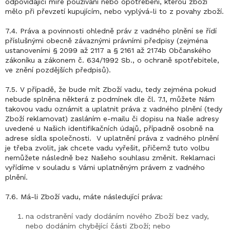
odpovídající míře používání nebo opotřebení, kterou zboží
mělo při převzetí kupujícím, nebo vyplývá-li to z povahy zboží.
7.4. Práva a povinnosti ohledně práv z vadného plnění se řídí
příslušnými obecně závaznými právními předpisy (zejména
ustanoveními § 2099 až 2117 a § 2161 až 2174b Občanského
zákoníku a zákonem č. 634/1992 Sb., o ochraně spotřebitele,
ve znění pozdějších předpisů).
7.5. V případě, že bude mít Zboží vadu, tedy zejména pokud
nebude splněna některá z podmínek dle čl. 7.1, můžete Nám
takovou vadu oznámit a uplatnit práva z vadného plnění (tedy
Zboží reklamovat) zasláním e-mailu či dopisu na Naše adresy
uvedené u Našich identifikačních údajů, případně osobně na
adrese sídla společnosti. V uplatnění práva z vadného plnění
je třeba zvolit, jak chcete vadu vyřešit, přičemž tuto volbu
nemůžete následně bez Našeho souhlasu změnit. Reklamaci
vyřídíme v souladu s Vámi uplatněným právem z vadného
plnění.
7.6. Má-li Zboží vadu, máte následující práva:
na odstranění vady dodáním nového Zboží bez vady,
nebo dodáním chybějící části Zboží; nebo