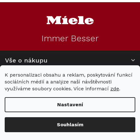
Z
á
p
a
t
Immer Besser
í
Vše o nákupu
K personalizaci obsahu a reklam, poskytování funkcí
Informace pro Vás
sociálních médií a analýze naší návštěvnosti
využíváme soubory cookies. Více informací
zde
.
Kontakt
Nastavení
mielecentervlasek
Miele
Center
Souhlasím
Vlášek