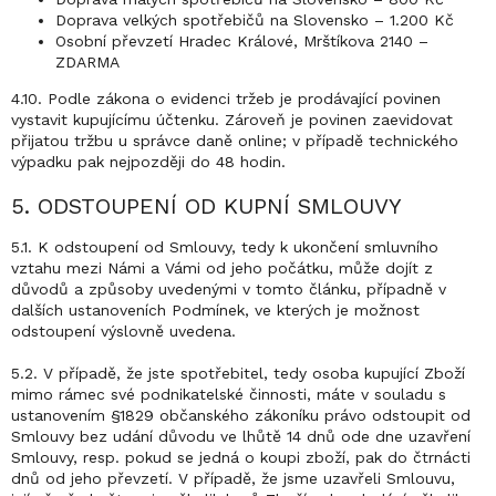
Doprava velkých spotřebičů na Slovensko – 1.200 Kč
Osobní převzetí Hradec Králové, Mrštíkova 2140 –
ZDARMA
4.10. Podle zákona o evidenci tržeb je prodávající povinen
vystavit kupujícímu účtenku. Zároveň je povinen zaevidovat
přijatou tržbu u správce daně online; v případě technického
výpadku pak nejpozději do 48 hodin.
5. ODSTOUPENÍ OD KUPNÍ SMLOUVY
5.1. K odstoupení od Smlouvy, tedy k ukončení smluvního
vztahu mezi Námi a Vámi od jeho počátku, může dojít z
důvodů a způsoby uvedenými v tomto článku, případně v
dalších ustanoveních Podmínek, ve kterých je možnost
odstoupení výslovně uvedena.
5.2. V případě, že jste spotřebitel, tedy osoba kupující Zboží
mimo rámec své podnikatelské činnosti, máte v souladu s
ustanovením §1829 občanského zákoníku právo odstoupit od
Smlouvy bez udání důvodu ve lhůtě 14 dnů ode dne uzavření
Smlouvy, resp. pokud se jedná o koupi zboží, pak do čtrnácti
dnů od jeho převzetí. V případě, že jsme uzavřeli Smlouvu,