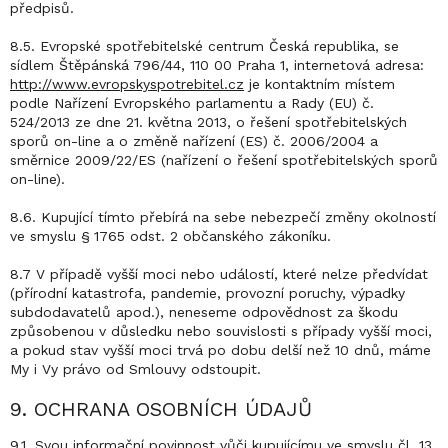
předpisů.
8.5. Evropské spotřebitelské centrum Česká republika, se
sídlem Štěpánská 796/44, 110 00 Praha 1, internetová adresa:
http://www.evropskyspotrebitel.cz
je kontaktním místem
podle Nařízení Evropského parlamentu a Rady (EU) č.
524/2013 ze dne 21. května 2013, o řešení spotřebitelských
sporů on-line a o změně nařízení (ES) č. 2006/2004 a
směrnice 2009/22/ES (nařízení o řešení spotřebitelských sporů
on-line).
8.6. Kupující tímto přebírá na sebe nebezpečí změny okolností
ve smyslu § 1765 odst. 2 občanského zákoníku.
8.7 V případě vyšší moci nebo událostí, které nelze předvídat
(přírodní katastrofa, pandemie, provozní poruchy, výpadky
subdodavatelů apod.), neneseme odpovědnost za škodu
způsobenou v důsledku nebo souvislosti s případy vyšší moci,
a pokud stav vyšší moci trvá po dobu delší než 10 dnů, máme
My i Vy právo od Smlouvy odstoupit.
9. OCHRANA OSOBNÍCH ÚDAJŮ
9.1. Svou informační povinnost vůči kupujícímu ve smyslu čl. 13