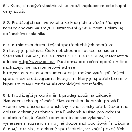
8.1. Kupující nabývá vlastnictví ke zboží zaplacením celé kupní
ceny zboží.
8.2. Prodávající není ve vztahu ke kupujícímu vázán žádnými
kodexy chování ve smyslu ustanovení § 1826 odst. 1 písm. e)
občanského zákoníku.
8.3. K mimosoudnímu řešení spotřebitelských sporů ze
Smlouvy je příslušná Česká obchodní inspekce, se sídlem
Štěpánská 796/44, 110 00 Praha 1, IČ: 000 20 869, internetová
adresa:
http://www.coi.cz
. Platformu pro řešení sporů on-line
nacházející se na internetové adrese
http://ec.europa.eu/consumers/odr je možné využít při řešení
sporů mezi prodávajícím a kupujícím, který je spotřebitelem, z
kupní smlouvy uzavřené elektronickými prostředky.
8.4. Prodávající je oprávněn k prodeji zboží na základě
živnostenského oprávnění. Živnostenskou kontrolu provádí
v rámci své působnosti příslušný živnostenský úřad. Dozor nad
oblastí ochrany osobních údajů vykonává Úřad pro ochranu
osobních údajů. Česká obchodní inspekce vykonává ve
vymezeném rozsahu mimo jiné dozor nad dodržováním zákona
č. 634/1992 Sb., o ochraně spotřebitele, ve znění pozdějších