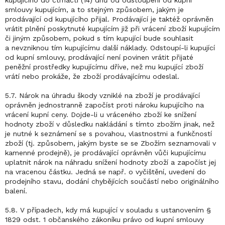
smlouvy kupujícím, a to stejným způsobem, jakým je
prodávající od kupujícího přijal. Prodávající je taktéž oprávněn
vrátit plnění poskytnuté kupujícím již při vrácení zboží kupujícím
či jiným způsobem, pokud s tím kupující bude souhlasit
a nevzniknou tím kupujícímu další náklady. Odstoupí-li kupující
od kupní smlouvy, prodávající není povinen vrátit přijaté
peněžní prostředky kupujícímu dříve, než mu kupující zboží
vrátí nebo prokáže, že zboží prodávajícímu odeslal.
5.7. Nárok na úhradu škody vzniklé na zboží je prodávající
oprávněn jednostranně započíst proti nároku kupujícího na
vrácení kupní ceny. Dojde-li u vráceného zboží ke snížení
hodnoty zboží v důsledku nakládání s tímto zbožím jinak, než
je nutné k seznámení se s povahou, vlastnostmi a funkčností
zboží (tj. způsobem, jakým byste se se Zbožím seznamovali v
kamenné prodejně), je prodávající oprávněn vůči kupujícímu
uplatnit nárok na náhradu snížení hodnoty zboží a započíst jej
na vracenou částku. Jedná se např. o vyčištění, uvedení do
prodejního stavu, dodání chybějících součástí nebo originálního
balení.
5.8. V případech, kdy má kupující v souladu s ustanovením §
1829 odst. 1 občanského zákoníku právo od kupní smlouvy