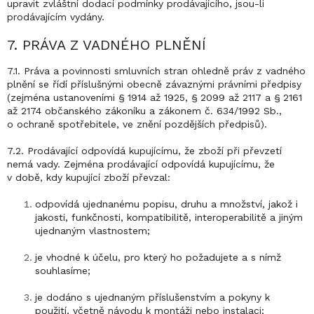
upravit zvláštní dodací podmínky prodávajícího, jsou-li
prodávajícím vydány.
7. PRÁVA Z VADNÉHO PLNĚNÍ
7.1. Práva a povinnosti smluvních stran ohledně práv z vadného
plnění se řídí příslušnými obecně závaznými právními předpisy
(zejména ustanoveními § 1914 až 1925, § 2099 až 2117 a § 2161
až 2174 občanského zákoníku a zákonem č. 634/1992 Sb.,
o ochraně spotřebitele, ve znění pozdějších předpisů).
7.2. Prodávající odpovídá kupujícímu, že zboží při převzetí
nemá vady. Zejména prodávající odpovídá kupujícímu, že
v době, kdy kupující zboží převzal:
odpovídá ujednanému popisu, druhu a množství, jakož i
jakosti, funkčnosti, kompatibilitě, interoperabilitě a jiným
ujednaným vlastnostem;
je vhodné k účelu, pro který ho požadujete a s nímž
souhlasíme;
je dodáno s ujednaným příslušenstvím a pokyny k
použití, včetně návodu k montáži nebo instalaci;