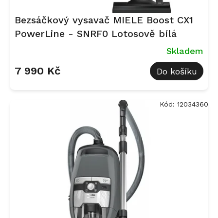
Bezsáčkový vysavač MIELE Boost CX1
PowerLine - SNRF0 Lotosově bílá
Skladem
7 990 Kč
Do košíku
Kód:
12034360