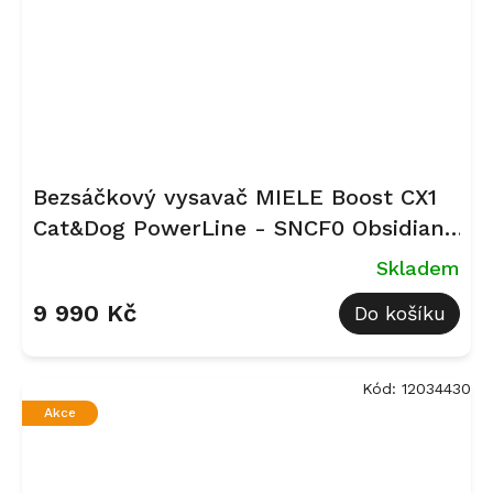
Bezsáčkový vysavač MIELE Boost CX1
Cat&Dog PowerLine - SNCF0 Obsidian
černá
Skladem
9 990 Kč
Do košíku
Kód:
12034430
Akce