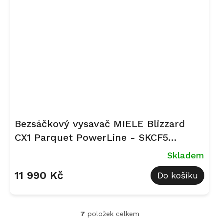
Bezsáčkový vysavač MIELE Blizzard
CX1 Parquet PowerLine - SKCF5
Kovově modrá
Skladem
11 990 Kč
Do košíku
7
položek celkem
O