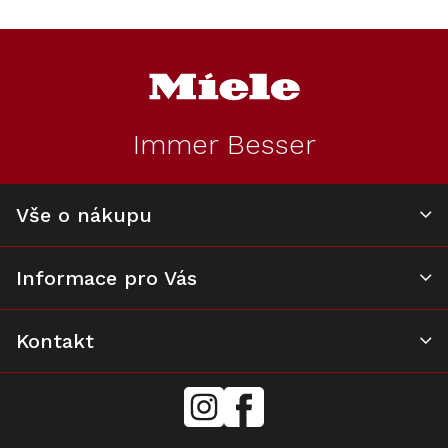
v
l
Z
á
á
d
p
a
a
c
t
í
Immer Besser
í
p
r
v
k
Vše o nákupu
y
v
ý
Informace pro Vás
p
i
s
u
Kontakt
mielecentervlasek
Miele
Center
Vlášek