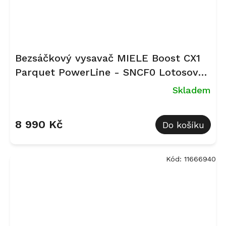
Bezsáčkový vysavač MIELE Boost CX1
Parquet PowerLine - SNCF0 Lotosově
bílá
Skladem
Průměrné
hodnocení
8 990 Kč
Do košíku
produktu
je
4,0
z
Kód:
11666940
5
hvězdiček.