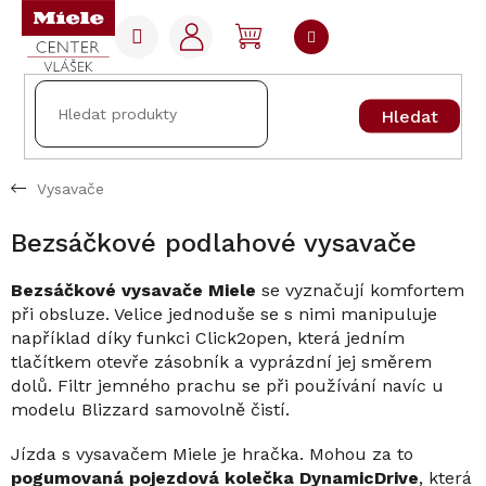
Přejít
na
NÁKUPNÍ
obsah
KOŠÍK
Hledat
Vysavače
Bezsáčkové podlahové vysavače
Bezsáčkové vysavače Miele
se vyznačují komfortem
při obsluze. Velice jednoduše se s nimi manipuluje
například díky funkci Click2open, která jedním
tlačítkem otevře zásobník a vyprázdní jej směrem
dolů. Filtr jemného prachu se při používání navíc u
modelu Blizzard samovolně čistí.
Jízda s vysavačem Miele je hračka. Mohou za to
pogumovaná pojezdová kolečka DynamicDrive
, která