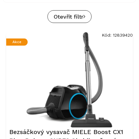
Otevřít filtr
V
Kód:
12839420
ý
Akce
p
i
s
p
r
o
d
u
k
t
ů
Bezsáčkový vysavač MIELE Boost CX1