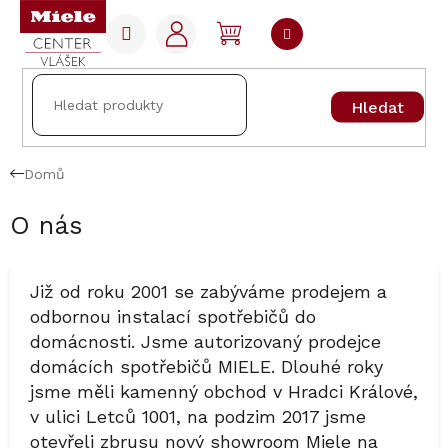
Přejít
na
NÁKUPNÍ
obsah
KOŠÍK
Hledat
Domů
O nás
Již od roku 2001 se zabýváme prodejem a
odbornou instalací spotřebičů do
domácnosti. Jsme autorizovaný prodejce
domácích spotřebičů MIELE. Dlouhé roky
jsme měli kamenný obchod v Hradci Králové,
v ulici Letců 1001, na podzim 2017 jsme
otevřeli zbrusu nový showroom Miele na