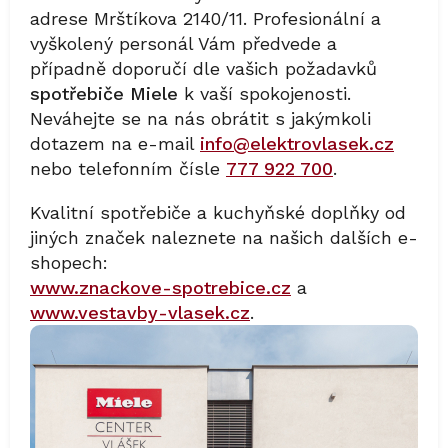
adrese Mrštíkova 2140/11. Profesionální a
vyškolený personál Vám předvede a
případně doporučí dle vašich požadavků
spotřebiče Miele
k vaší spokojenosti.
Neváhejte se na nás obrátit s jakýmkoli
dotazem na e-mail
info@elektrovlasek.cz
nebo telefonním čísle
777 922 700
.
Kvalitní spotřebiče a kuchyňské doplňky od
jiných značek naleznete na našich dalších e-
shopech:
www.znackove-spotrebice.cz
a
www.vestavby-vlasek.cz
.