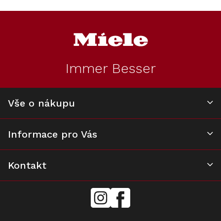
Z
á
p
a
t
Immer Besser
í
Vše o nákupu
Informace pro Vás
Kontakt
mielecentervlasek
Miele
Center
Vlášek