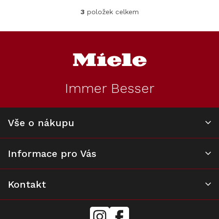
3
položek celkem
O
v
l
Z
á
á
d
p
a
a
c
t
í
Immer Besser
í
p
r
v
k
Vše o nákupu
y
v
ý
Informace pro Vás
p
i
s
u
Kontakt
mielecentervlasek
Miele