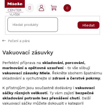
Přejít
na
NÁKUPNÍ
obsah
KOŠÍK
Hledat
Pečení a pára
Vakuovací zásuvky
Perfektní příprava na
skladování, porcování,
marinování a opětovné uzavření
- to vše slibují
vakuovací zásuvky Miele
. Řekněte sbohem špatnému
skladování a vychutnejte si
zdravé a čerstvé pokrmy
.
K přístrojům jsou součastně dodávány i
vakuovací
sáčky různých velikostí
. Ty vám zajistí
bezpečné
skladování potravin bez přenášení chutí
. Další
vakuovací sáčky můžete dokoupit v kategorii