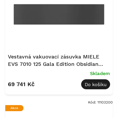
p
r
o
d
u
k
t
ů
Vestavná vakuovací zásuvka MIELE
EVS 7010 125 Gala Edition Obsidian
černá, matná
Skladem
69 741 Kč
Do košíku
Kód:
11103200
Akce