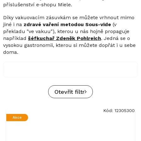
příslušenství e-shopu Miele.
Díky vakuovacím zásuvkám se můžete vrhnout mimo
jiné i na
zdravé vaření metodou Sous-vide
(v
překladu "ve vakuu"), kterou u nás hojně propaguje
například
šéfkuchař Zdeněk Pohlreich
. Jedná se o
vysokou gastronomii, kterou si můžete dopřát i u sebe
doma.
Otevřít filtr
V
Kód:
12305300
ý
Akce
p
i
s