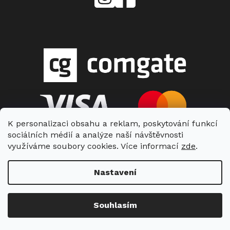
Center
Vlášek
K personalizaci obsahu a reklam, poskytování funkcí
sociálních médií a analýze naší návštěvnosti
využíváme soubory cookies. Více informací
zde
.
Nastavení
Copyright 2026
Miele Center Vlášek
. Všechna práva vyhrazena.
Souhlasím
Vytvořil Shoptet
| Nakódoval Shopcode