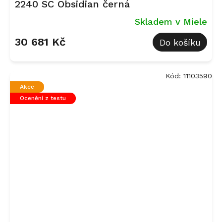
2240 SC Obsidian černá
Skladem v Miele
30 681 Kč
Do košíku
Kód:
11103590
Akce
Ocenění z testu