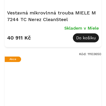
Vestavná mikrovlnná trouba MIELE M
7244 TC Nerez CleanSteel
Skladem v Miele
40 911 Kč
Do košíku
Kód:
11103650
Akce