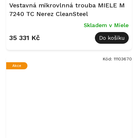
Vestavná mikrovlnná trouba MIELE M
7240 TC Nerez CleanSteel
Skladem v Miele
35 331 Kč
Do košíku
Kód:
11103670
Akce