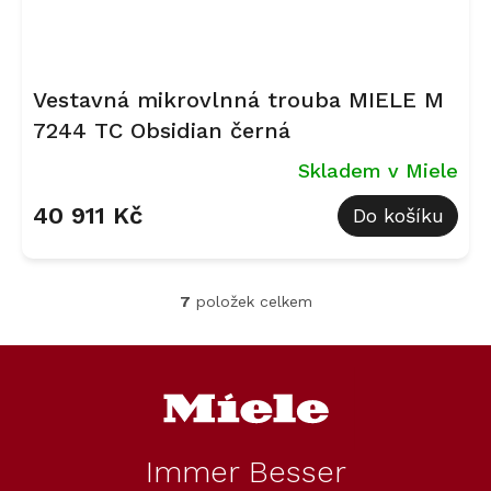
Vestavná mikrovlnná trouba MIELE M
7244 TC Obsidian černá
Skladem v Miele
40 911 Kč
Do košíku
7
položek celkem
O
v
l
Z
á
á
d
p
a
a
c
t
í
Immer Besser
í
p