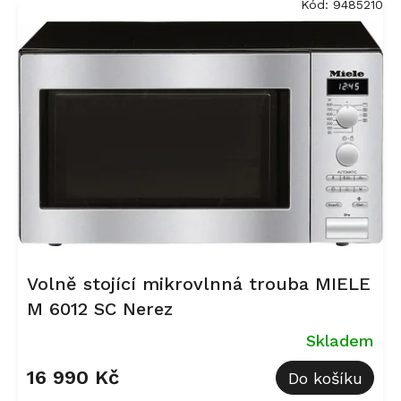
Kód:
9485210
ý
p
i
s
p
r
o
d
u
k
t
ů
Volně stojící mikrovlnná trouba MIELE
M 6012 SC Nerez
Skladem
16 990 Kč
Do košíku