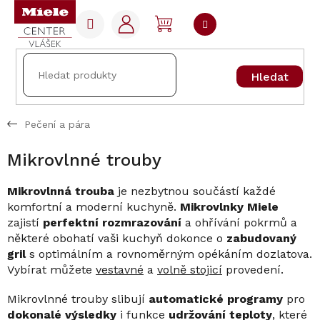
Přejít
na
NÁKUPNÍ
obsah
KOŠÍK
Hledat
Pečení a pára
Mikrovlnné trouby
Mikrovlnná trouba
je nezbytnou součástí každé
komfortní a moderní kuchyně.
Mikrovlnky Miele
zajistí
perfektní rozmrazování
a ohřívání pokrmů a
některé obohatí vaši kuchyň dokonce o
zabudovaný
gril
s optimálním a rovnoměrným opékáním dozlatova.
Vybírat můžete
vestavné
a
volně stojicí
provedení.
Mikrovlnné trouby slibují
automatické programy
pro
dokonalé výsledky
i funkce
udržování teploty
, které