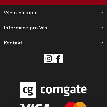
r
v
k
Vše o nákupu
y
v
ý
Informace pro Vás
p
i
s
u
Kontakt
mielecentervlasek
Miele
Center
Vlášek