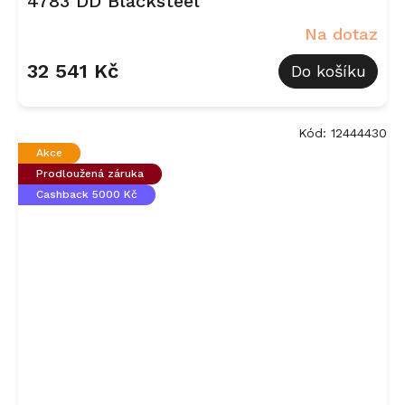
4783 DD Blacksteel
Na dotaz
32 541 Kč
Do košíku
Kód:
12444430
Akce
Prodloužená záruka
Cashback 5000 Kč