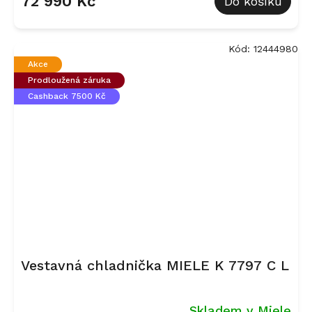
72 990 Kč
Do košíku
Kód:
12444980
Akce
Prodloužená záruka
Cashback 7500 Kč
Vestavná chladnička MIELE K 7797 C L
Skladem v Miele