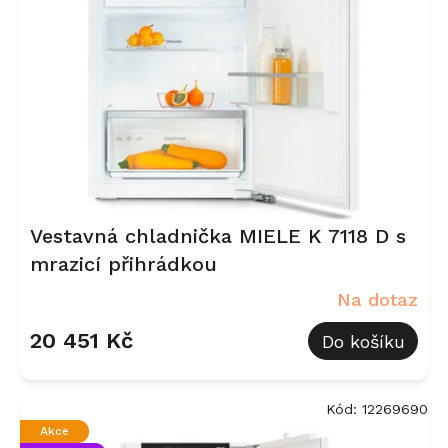
s
p
r
o
d
u
k
t
ů
Vestavná chladnička MIELE K 7118 D s
mrazicí přihrádkou
Na dotaz
20 451 Kč
Do košíku
Kód:
12269690
Akce