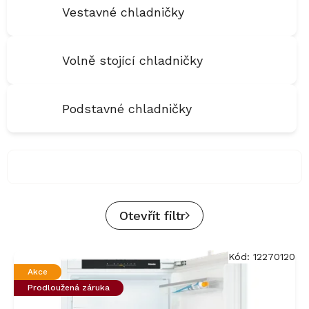
Vestavné chladničky
Volně stojící chladničky
Podstavné chladničky
Otevřít filtr
V
Kód:
12270120
ý
Akce
p
Prodloužená záruka
i