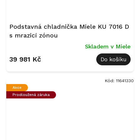
Podstavná chladnička Miele KU 7016 D
s mrazicí zónou
Skladem v Miele
39 981 Kč
Do košíku
Kód:
11641330
Akce
Prodloužená záruka