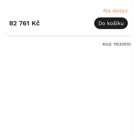
Na dotaz
82 761 Kč
Do košíku
Kód:
11530510