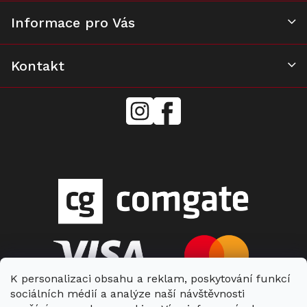
ý
Informace pro Vás
p
i
s
u
Kontakt
mielecentervlasek
Miele
Center
Vlášek
K personalizaci obsahu a reklam, poskytování funkcí
sociálních médií a analýze naší návštěvnosti