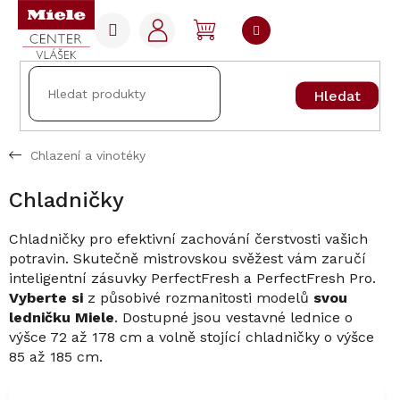
Přejít
na
NÁKUPNÍ
obsah
KOŠÍK
Hledat
Chlazení a vinotéky
Chladničky
Chladničky pro efektivní zachování čerstvosti vašich
potravin. Skutečně mistrovskou svěžest vám zaručí
inteligentní zásuvky PerfectFresh a PerfectFresh Pro.
Vyberte si
z působivé rozmanitosti modelů
svou
ledničku Miele
. Dostupné jsou vestavné lednice o
výšce 72 až 178 cm a volně stojící chladničky o výšce
85 až 185 cm.