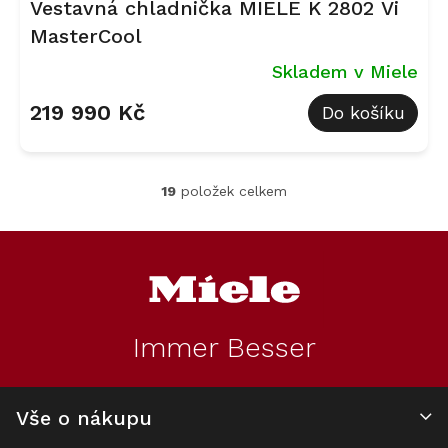
Vestavná chladnička MIELE K 2802 Vi
MasterCool
Skladem v Miele
219 990 Kč
Do košíku
19
položek celkem
O
v
l
Z
á
á
d
p
a
a
c
t
í
Immer Besser
í
p
r
v
k
Vše o nákupu
y
v