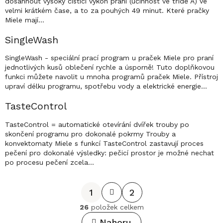
dosáhnout vysoký čisticí výkon praní (účinnost ve třídě A) ve
velmi krátkém čase, a to za pouhých 49 minut. Které pračky
Miele mají…
SingleWash
SingleWash - speciální prací program u praček Miele pro praní
jednotlivých kusů oblečení rychle a úsporně! Tuto doplňkovou
funkci můžete navolit u mnoha programů praček Miele. Přístroj
upraví délku programu, spotřebu vody a elektrické energie…
TasteControl
TasteControl = automatické otevírání dvířek trouby po
skončení programu pro dokonalé pokrmy Trouby a
konvektomaty Miele s funkcí TasteControl zastavují proces
pečení pro dokonalé výsledky: pečicí prostor je možné nechat
po procesu pečení zcela…
S
1
2
t
26
položek celkem
O
r
v
Nahoru