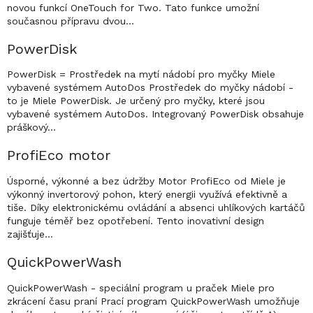
novou funkcí OneTouch for Two. Tato funkce umožní
současnou přípravu dvou…
PowerDisk
PowerDisk = Prostředek na mytí nádobí pro myčky Miele
vybavené systémem AutoDos Prostředek do myčky nádobí -
to je Miele PowerDisk. Je určený pro myčky, které jsou
vybavené systémem AutoDos. Integrovaný PowerDisk obsahuje
práškový…
ProfiEco motor
Úsporné, výkonné a bez údržby Motor ProfiEco od Miele je
výkonný invertorový pohon, který energii využívá efektivně a
tiše. Díky elektronickému ovládání a absenci uhlíkových kartáčů
funguje téměř bez opotřebení. Tento inovativní design
zajišťuje…
QuickPowerWash
QuickPowerWash - speciální program u praček Miele pro
zkrácení času praní Prací program QuickPowerWash umožňuje