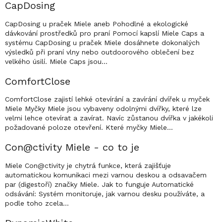
CapDosing
CapDosing u praček Miele aneb Pohodlné a ekologické
dávkování prostředků pro praní Pomocí kapslí Miele Caps a
systému CapDosing u praček Miele dosáhnete dokonalých
výsledků při praní vlny nebo outdoorového oblečení bez
velkého úsilí. Miele Caps jsou…
ComfortClose
ComfortClose zajistí lehké otevírání a zavírání dvířek u myček
Miele Myčky Miele jsou vybaveny odolnými dvířky, které lze
velmi lehce otevírat a zavírat. Navíc zůstanou dvířka v jakékoli
požadované poloze otevření. Které myčky Miele…
Con@ctivity Miele - co to je
Miele Con@ctivity je chytrá funkce, která zajišťuje
automatickou komunikaci mezi varnou deskou a odsavačem
par (digestoří) značky Miele. Jak to funguje Automatické
odsávání: Systém monitoruje, jak varnou desku používáte, a
podle toho zcela…