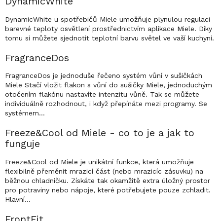
DynamicWhite
DynamicWhite u spotřebičů Miele umožňuje plynulou regulaci
barevné teploty osvětlení prostřednictvím aplikace Miele. Díky
tomu si můžete sjednotit teplotní barvu světel ve vaší kuchyni.
FragranceDos
FragranceDos je jednoduše řečeno systém vůní v sušičkách
Miele Stačí vložit flakon s vůní do sušičky Miele, jednoduchým
otočením flakónu nastavíte intenzitu vůně. Tak se můžete
individuálně rozhodnout, i když přepínáte mezi programy. Se
systémem…
Freeze&Cool od Miele - co to je a jak to
funguje
Freeze&Cool od Miele je unikátní funkce, která umožňuje
flexibilně přeměnit mrazicí část (nebo mrazicíc zásuvku) na
běžnou chladničku. Získáte tak okamžitě extra úložný prostor
pro potraviny nebo nápoje, které potřebujete pouze zchladit.
Hlavní…
FrontFit