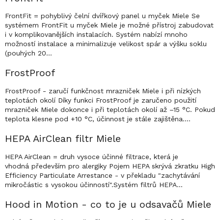
FrontFit = pohyblivý čelní dvířkový panel u myček Miele Se
systémem FrontFit u myček Miele je možné přístroj zabudovat
i v komplikovanějších instalacích. Systém nabízí mnoho
možností instalace a minimalizuje velikost spár a výšku soklu
(pouhých 20…
FrostProof
FrostProof - zaručí funkčnost mrazniček Miele i při nízkých
teplotách okolí Díky funkci FrostProof je zaručeno použití
mrazniček Miele dokonce i při teplotách okolí až –15 °C. Pokud
teplota klesne pod +10 °C, účinnost je stále zajištěna.…
HEPA AirClean filtr Miele
HEPA AirClean = druh vysoce účinné filtrace, která je
vhodná především pro alergiky Pojem HEPA skrývá zkratku High
Efficiency Particulate Arrestance - v překladu "zachytávání
mikročástic s vysokou účinností".Systém filtrů HEPA…
Hood in Motion - co to je u odsavačů Miele