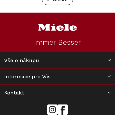
á
l
n
á
d
k
Z
a
á
o
c
p
v
í
a
p
á
t
r
Immer Besser
n
v
í
k
í
y
v
Vše o nákupu
ý
p
i
Informace pro Vás
s
u
Kontakt
mielecentervlasek
Miele
Center