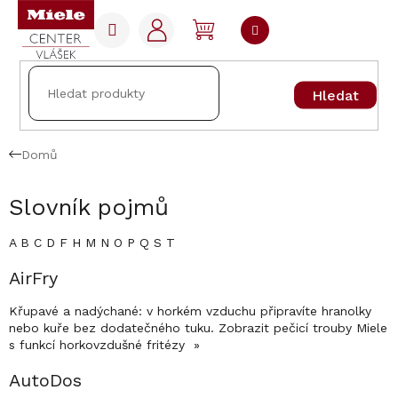
Přejít
na
NÁKUPNÍ
obsah
KOŠÍK
Hledat
Domů
Slovník pojmů
A
B
C
D
F
H
M
N
O
P
Q
S
T
V
AirFry
ý
Křupavé a nadýchané: v horkém vzduchu připravíte hranolky
p
nebo kuře bez dodatečného tuku. Zobrazit pečicí trouby Miele
i
s funkcí horkovzdušné fritézy »
s
s
AutoDos
l