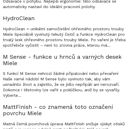
Odsávače v pohybu. Nejlepší ergonomie: tělo odsávače se
automaticky nastaví do ideální pracovní polohy.
HydroClean
HydroClean = unikátní samočistění ohřevného prostoru trouby
Miele Speciálně vyvinutý tekutý čistič a funkce HydroClean pro
trvalý lesk ohřevného prostoru trouby Miele. Po vaření je třeba
spotřebiče vyčistit – není to zrovna práce, kterou má…
M Sense - funkce u hrnců a varných desek
Miele
S funkcí M Sense nehrozí žádné připalování nebo převaření
Naše varné nádobí M Sense bylo vyvinuto tak, aby vám
usnadnilo život a zajistilo, že se jídlo nepřipálí ani nerozvaří.
Dokonce i těstoviny lze vařit s pokličkou, aniž by se vyvařily.
Vyberte…
MattFinish - co znamená toto označení
povrchu Miele
Matná černá povrchová úprava MattFinish snižuje výskyt otisků