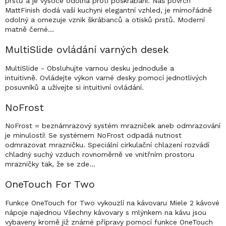
prstů a je vysoce odolná proti poškrábání. Náš povrch
MattFinish dodá vaší kuchyni elegantní vzhled, je mimořádně
odolný a omezuje vznik škrábanců a otisků prstů. Moderní
matně černé…
MultiSlide ovládání varných desek
MultiSlide - Obsluhujte varnou desku jednoduše a
intuitivně. Ovládejte výkon varné desky pomocí jednotlivých
posuvníků a užívejte si intuitivní ovládání.
NoFrost
NoFrost = beznámrazový systém mrazniček aneb odmrazování
je minulostí! Se systémem NoFrost odpadá nutnost
odmrazovat mrazničku. Speciální cirkulační chlazení rozvádí
chladný suchý vzduch rovnoměrně ve vnitřním prostoru
mrazničky tak, že se zde…
OneTouch For Two
Funkce OneTouch for Two vykouzlí na kávovaru Miele 2 kávové
nápoje najednou Všechny kávovary s mlýnkem na kávu jsou
vybaveny kromě již známé přípravy pomocí funkce OneTouch