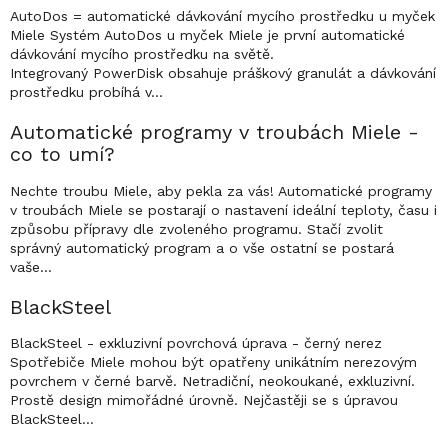
o
AutoDos = automatické dávkování mycího prostředku u myček
Miele Systém AutoDos u myček Miele je první automatické
v
dávkování mycího prostředku na světě.
n
Integrovaný PowerDisk obsahuje práškový granulát a dávkování
í
prostředku probíhá v…
k
o
Automatické programy v troubách Miele -
v
co to umí?
ý
c
Nechte troubu Miele, aby pekla za vás! Automatické programy
v troubách Miele se postarají o nastavení ideální teploty, času i
h
způsobu přípravy dle zvoleného programu. Stačí zvolit
p
správný automatický program a o vše ostatní se postará
o
vaše…
j
m
BlackSteel
ů
BlackSteel - exkluzivní povrchová úprava - černý nerez
Spotřebiče Miele mohou být opatřeny unikátním nerezovým
povrchem v černé barvě. Netradiční, neokoukané, exkluzivní.
Prostě design mimořádné úrovně. Nejčastěji se s úpravou
BlackSteel…