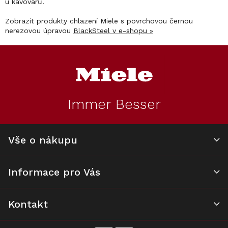
u kávovarů.
Zobrazit produkty chlazení Miele s povrchovou černou
nerezovou úpravou
BlackSteel v e-shopu »
Z
á
p
a
t
Immer Besser
í
Vše o nákupu
Informace pro Vás
Kontakt