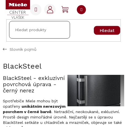
Přejít
na
NÁKUPNÍ
obsah
KOŠÍK
Hledat
Slovník pojmů
BlackSteel
BlackSteel - exkluzivní
povrchová úprava -
černý nerez
Spotřebiče Miele mohou být
opatřeny
unikátním nerezovým
povrchem v černé barvě
. Netradiční, neokoukané, exkluzivní.
Prostě design mimořádné úrovně. Nejčastěji se s úpravou
BlackSteel setkáte u chladniček a mrazniček, objevuje se také