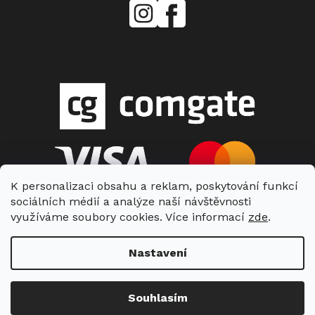
mielecentervlasek
Miele
Center
Vlášek
K personalizaci obsahu a reklam, poskytování funkcí
sociálních médií a analýze naší návštěvnosti
využíváme soubory cookies. Více informací
zde
.
Nastavení
Copyright 2026
Miele Center Vlášek
. Všechna práva vyhrazena.
Souhlasím
Vytvořil Shoptet
| Nakódoval Shopcode