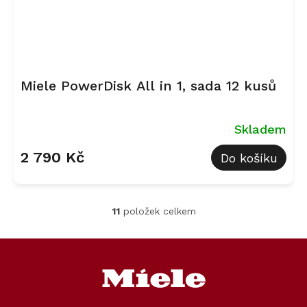
Miele PowerDisk All in 1, sada 12 kusů
Skladem
2 790 Kč
Do košíku
11
položek celkem
O
v
l
Z
á
á
d
p
a
a
c
t