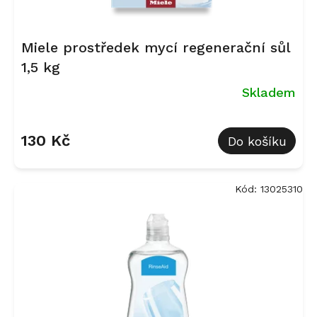
ů
Miele prostředek mycí regenerační sůl
1,5 kg
Skladem
Průměrné
hodnocení
130 Kč
Do košíku
produktu
je
5,0
z
Kód:
13025310
5
hvězdiček.