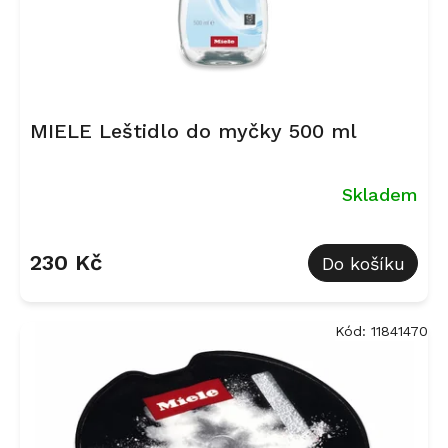
MIELE Leštidlo do myčky 500 ml
Skladem
Průměrné
hodnocení
230 Kč
Do košíku
produktu
je
5,0
z
Kód:
11841470
5
hvězdiček.