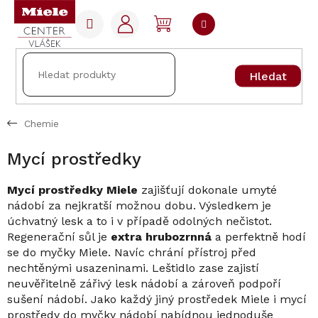
Přejít
na
NÁKUPNÍ
obsah
KOŠÍK
Hledat
Chemie
Mycí prostředky
Mycí prostředky Miele
zajišťují dokonale umyté
nádobí za nejkratší možnou dobu. Výsledkem je
úchvatný lesk a to i v případě odolných nečistot.
Regenerační sůl je
extra hrubozrnná
a perfektně hodí
se do myčky Miele. Navíc chrání přístroj před
nechtěnými usazeninami. Leštidlo zase zajistí
neuvěřitelně zářivý lesk nádobí a zároveň podpoří
sušení nádobí. Jako každý jiný prostředek Miele i mycí
prostředy do myčky nádobí nabídnou jednoduše