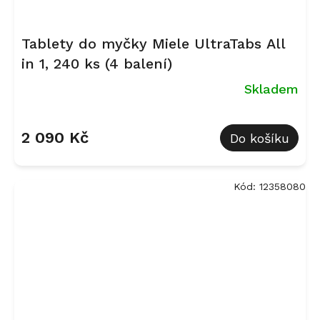
Tablety do myčky Miele UltraTabs All
in 1, 240 ks (4 balení)
Skladem
Průměrné
hodnocení
2 090 Kč
Do košíku
produktu
je
5,0
z
Kód:
12358080
5
hvězdiček.