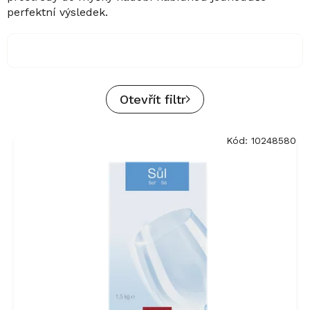
perfektní výsledek.
Otevřít filtr
V
Kód:
10248580
ý
p
i
s
p
r
o
d
u
k
t