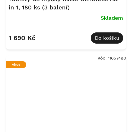
in 1, 180 ks (3 balení)
Skladem
Průměrné
hodnocení
1 690 Kč
Do košíku
produktu
je
5,0
z
Kód:
11657480
5
Akce
hvězdiček.