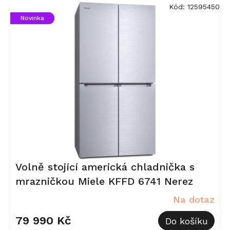
V
Kód:
12595450
ý
Novinka
p
i
s
p
r
o
d
u
k
t
ů
Volně stojící americká chladnička s
mrazničkou Miele KFFD 6741 Nerez
Na dotaz
79 990 Kč
Do košíku