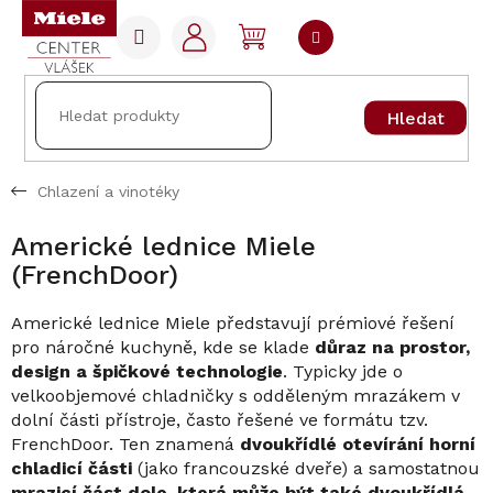
Přejít
na
NÁKUPNÍ
obsah
KOŠÍK
Hledat
Chlazení a vinotéky
Americké lednice Miele
(FrenchDoor)
Americké lednice Miele představují prémiové řešení
pro náročné kuchyně, kde se klade
důraz na prostor,
design a špičkové technologie
. Typicky jde o
velkoobjemové chladničky s odděleným mrazákem v
dolní části přístroje, často řešené ve formátu tzv.
FrenchDoor. Ten znamená
dvoukřídlé otevírání horní
chladicí části
(jako francouzské dveře) a samostatnou
mrazicí část dole, která může být také dvoukřídlá,