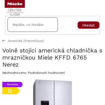
Přejít
na
obsah
Hledat
Americké (FrenchDoor)
Volně stojící americká chladnička s
mrazničkou Miele KFFD 6765
Nerez
Průměrné
Neohodnoceno
Podrobnosti hodnocení
hodnocení
produktu
Novinka
je
D
0,0
z
5
hvězdiček.