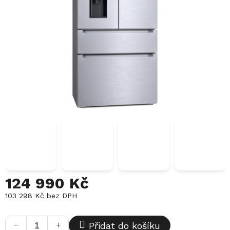
124 990 Kč
103 298 Kč bez DPH
Měrná
cena:
−
+
Přidat do košíku