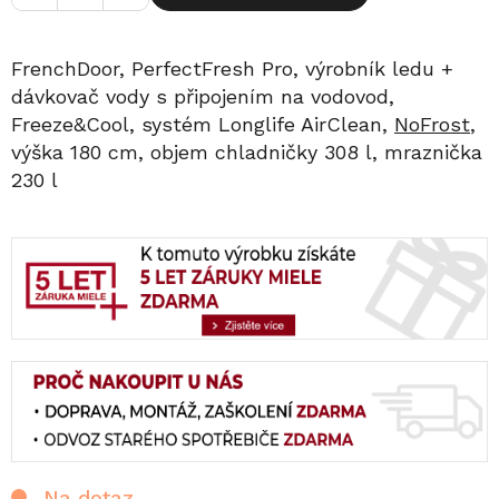
FrenchDoor, PerfectFresh Pro, výrobník ledu +
dávkovač vody s připojením na vodovod,
Freeze&Cool, systém Longlife AirClean,
NoFrost
,
výška 180 cm, objem chladničky 308 l, mraznička
230 l
Na dotaz