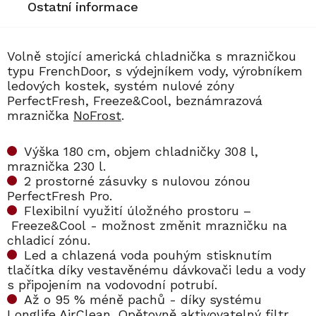
Ostatní informace
Volně stojící americká chladnička s mrazničkou
typu FrenchDoor, s výdejníkem vody, výrobníkem
ledových kostek, systém nulové zóny
PerfectFresh, Freeze&Cool, beznámrazová
mraznička
NoFrost
.
Výška 180 cm, objem chladničky 308 l,
mraznička 230 l.
2 prostorné zásuvky s nulovou zónou
PerfectFresh Pro.
Flexibilní využití úložného prostoru –
Freeze&Cool
- možnost změnit mrazničku na
chladicí zónu.
Led a chlazená voda pouhým stisknutím
tlačítka díky vestavěnému dávkovači ledu a vody
s připojením na vodovodní potrubí.
Až o 95 % méně pachů - díky systému
Longlife AirClean. Opětovně aktivovatelný filtr