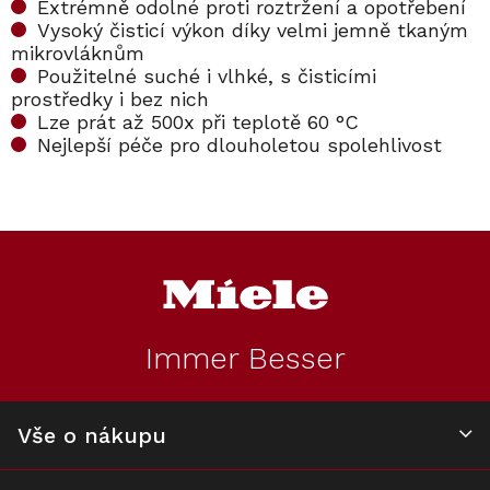
Extrémně odolné proti roztržení a opotřebení
Vysoký čisticí výkon díky velmi jemně tkaným
mikrovláknům
Použitelné suché i vlhké, s čisticími
prostředky i bez nich
Lze prát až 500x při teplotě 60 °C
Nejlepší péče pro dlouholetou spolehlivost
Kód:
11325970
Kód:
10159570
Z
á
p
a
t
Immer Besser
í
Antibakteriální
Sada utěrek Miele
utěrka Miele
MicroCloth, 3 ks
MicroCloth
Vše o nákupu
Skladem
Skladem
HyClean, 1 kus
330 Kč
390 Kč