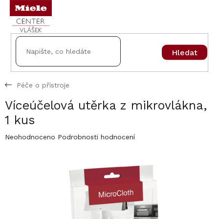
Přejít
na
obsah
Hledat
Péče o přístroje
Víceúčelová utěrka z mikrovlákna,
1 kus
Průměrné
Neohodnoceno
Podrobnosti hodnocení
hodnocení
produktu
je
0,0
z
5
hvězdiček.