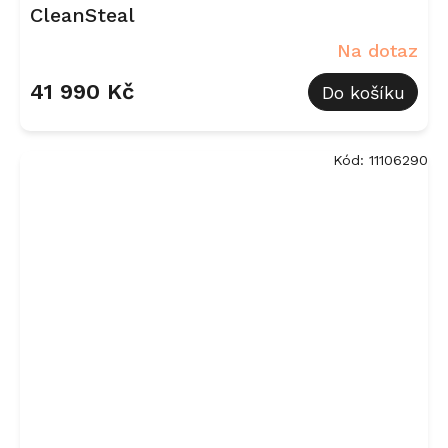
CleanSteal
Na dotaz
41 990 Kč
Do košíku
Kód:
11106290