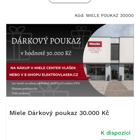
V
Kód:
MIELE POUKAZ 30000
ý
p
i
s
p
r
o
d
u
k
t
ů
Miele Dárkový poukaz 30.000 Kč
K dispozici