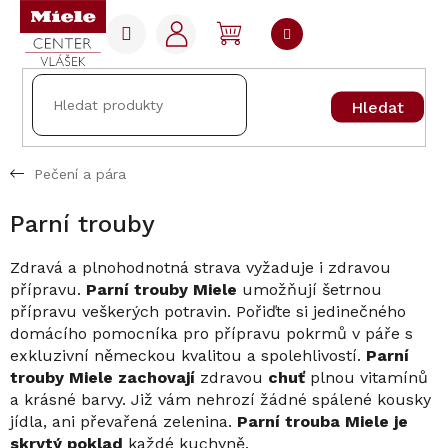
Přejít
na
NÁKUPNÍ
obsah
KOŠÍK
Hledat
Pečení a pára
Parní trouby
Zdravá a plnohodnotná strava vyžaduje i zdravou
přípravu.
Parní trouby Miele
umožňují šetrnou
přípravu veškerých potravin. Pořiďte si jedinečného
domácího pomocníka pro přípravu pokrmů v páře s
exkluzivní německou kvalitou a spolehlivostí.
Parní
trouby Miele zachovají
zdravou
chuť
plnou vitamínů
a krásné barvy. Již vám nehrozí žádné spálené kousky
jídla, ani převařená zelenina.
Parní trouba Miele je
skrytý poklad
každé kuchyně.