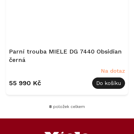
Parní trouba MIELE DG 7440 Obsidian
černá
Na dotaz
55 990 Kč
Do košíku
8
položek celkem
O
v
l
Z
á
á
d