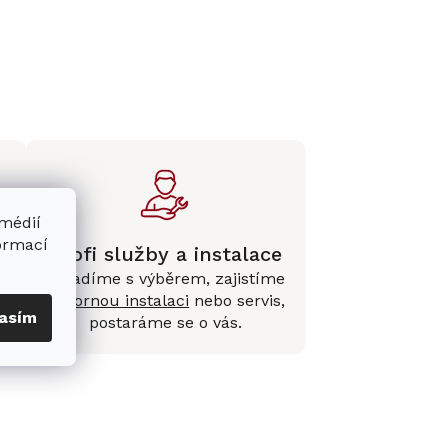
 médií
formací
Profi služby a instalace
Poradíme s výběrem, zajistíme
e
odbornou instalaci
nebo servis,
asím
postaráme se o vás.