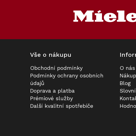
á
p
a
t
í
Vše o nákupu
Infor
Obchodní podmínky
O nás
Parní trouba MIELE DG 2840
Prodloužená záruka na 5 let
Podmínky ochrany osobních
Nákup
Nerez CleanSteal
údajů
Blog
Doprava a platba
Slovn
Skladem v Miele
K dispozici
Prémiové služby
Konta
Další kvalitní spotřebiče
Hodno
39 990 Kč
3 990 Kč
Do košíku
Do košíku
Kód:
Kód:
111063
101727