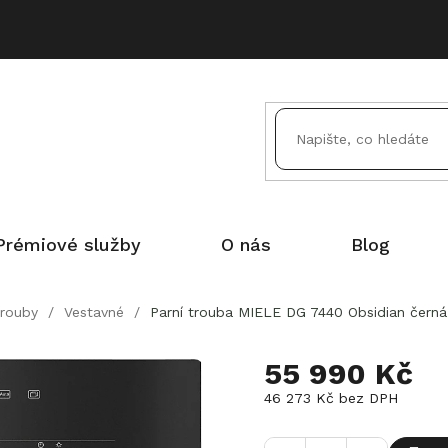
Prémiové služby
O nás
Blog
trouby
/
Vestavné
/
Parní trouba MIELE DG 7440 Obsidian černá
55 990 Kč
46 273 Kč bez DPH
Měrná
cena: