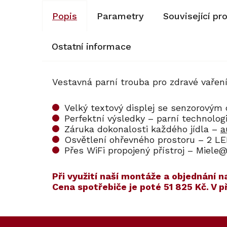
Popis
Parametry
Související pr
Ostatní informace
Vestavná parní trouba pro zdravé vařen
Velký textový displej se senzorovým 
Perfektní výsledky – parní technolo
Záruka dokonalosti každého jídla –
a
Osvětlení ohřevného prostoru – 2 LE
Přes WiFi propojený přístroj – Miele
​​Při využití naší montáže a objednán
Cena spotřebiče je poté
51 825 Kč
. V 
Kód:
ZARUKA 5 L
Kód:
11106
Z