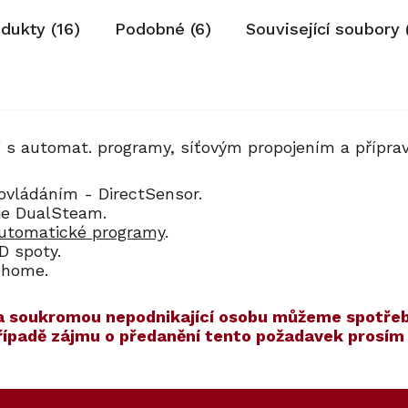
odukty (16)
Podobné (6)
Související soubory 
í s automat. programy, síťovým propojením a přípra
ovládáním - DirectSensor.
gie DualSteam.
utomatické programy
.
D spoty.
@home.
í na soukromou nepodnikající osobu můžeme spotřeb
případě zájmu o předanění tento požadavek prosí
ET
310
Kód:
ZARUKA 10 LET
Kód:
11106290