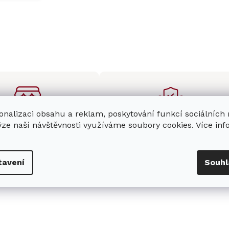
onalizaci obsahu a reklam, poskytování funkcí sociálních
ýze naší návštěvnosti využíváme soubory cookies. Více in
enná prodejna
Stabilní prodejce
e
showroom
v Hradci
Jsme stabilní prodejce
s možností jednoduše u
domácích spotřebičů Miele s
tavení
Souhl
nás zaparkovat.
zkušenostmi od roku 2001.