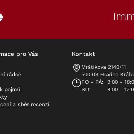
Imm
mace pro Vás
Kontakt
Mrštíkova 2140/11
Parní trouba MIELE DG 2840
Prodloužená záruka na 10 let
ní rádce
500 09 Hradec Králo
Obsidian černá
PO - PÁ:
9:00 - 18:
ík pojmů
SO:
9:00 - 12:
K dispozici
Na dotaz
kty
cení a sběr recenzí
43 990 Kč
8 490 Kč
Do košíku
Do košíku
80
10
Kód:
Kód:
11106370
5001370