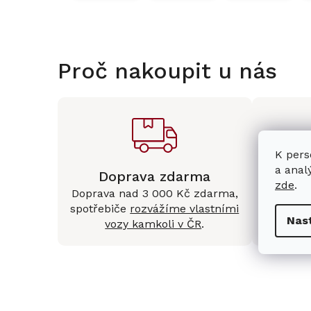
Proč nakoupit u nás
K pers
a anal
Doprava zdarma
Kam
zde
.
Doprava nad 3 000 Kč zdarma,
Mám
spotřebiče
rozvážíme vlastními
Králové 
Nas
vozy kamkoli v ČR
.