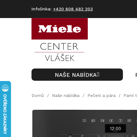
Přejít
na
+420 608 482 203
obsah
NAŠE NABÍDKA
Domů
/
Naše nabídka
/
Pečení a pára
/
Parní 