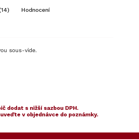
(14)
Hodnocení
vou sous-vide.
ič dodat s nižší sazbou DPH.
m uveďte v objednávce do poznámky.
Kód:
Kód:
11106320
11201130