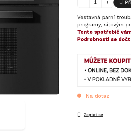
−
+
Př
Vestavná parní troub
programy, síťovým pr
​​Tento spotřebič v
Podrobnosti se dočt
Na dotaz
Zeptat se