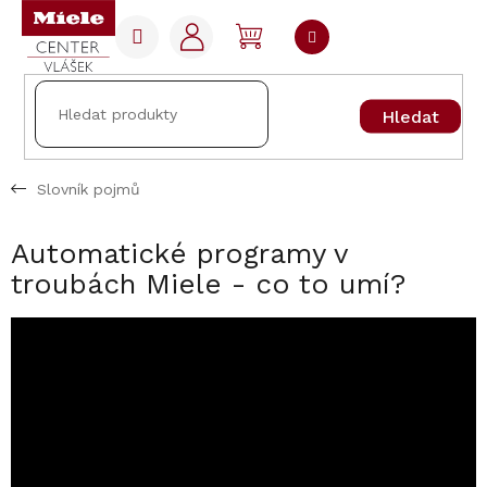
Přejít
na
NÁKUPNÍ
obsah
KOŠÍK
Hledat
Slovník pojmů
Automatické programy v
troubách Miele - co to umí?