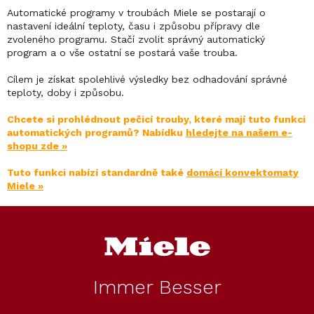
Automatické programy v troubách Miele se postarají o
nastavení ideální teploty, času i způsobu přípravy dle
zvoleného programu. Stačí zvolit správný automatický
program a o vše ostatní se postará vaše trouba.
Cílem je získat spolehlivé výsledky bez odhadování správné
teploty, doby i způsobu.
Chcete si prohlédnout pečicí trouby, které mají tuto funkci
automatických programů? Nabídku
hledejte na našem e-
shopu zde »
Tuto funkci nabízí standardně také
domácí konvektomaty
Miele »
Z
á
p
a
t
Immer Besser
í