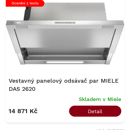
Ocenění z testu
Vestavný panelový odsávač par MIELE
DAS 2620
Skladem v Miele
14 871 Kč
Detail