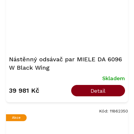
Nástěnný odsávač par MIELE DA 6096
W Black Wing
Skladem
39 981 Kč
Detail
Kód:
11862350
Akce