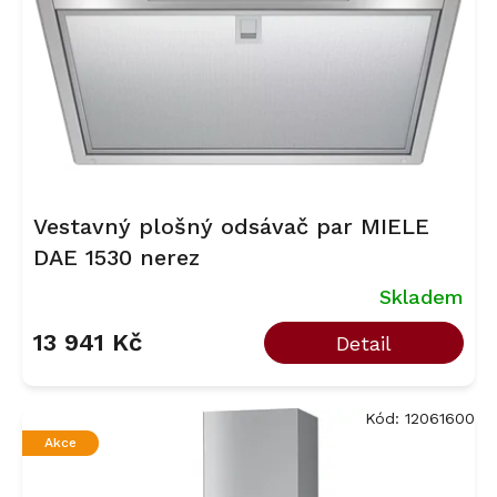
r
o
d
u
k
t
ů
Vestavný plošný odsávač par MIELE
DAE 1530 nerez
Skladem
13 941 Kč
Detail
Kód:
12061600
Akce