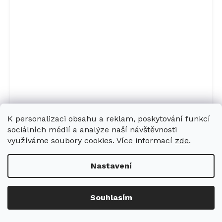
K personalizaci obsahu a reklam, poskytování funkcí
sociálních médií a analýze naší návštěvnosti
Stropní odsávač par Miele DAC 2940
využíváme soubory cookies. Více informací
zde
.
Stella Nerez
Nastavení
Skladem
40 911 Kč
Detail
Souhlasím
Kód:
10751440