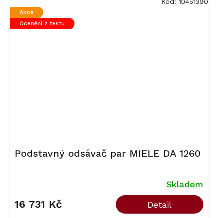
Kód:
10451390
Akce
Ocenění z testu
Podstavný odsávač par MIELE DA 1260
Skladem
16 731 Kč
Detail