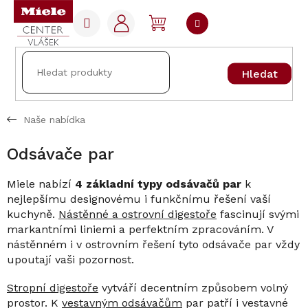
Přejít
na
NÁKUPNÍ
obsah
KOŠÍK
Hledat
Naše nabídka
Odsávače par
Miele nabízí
4 základní typy odsávačů par
k
nejlepšímu designovému i funkčnímu řešení vaší
kuchyně.
Nástěnné a ostrovní digestoře
fascinují svými
markantními liniemi a perfektním zpracováním. V
nástěnném i v ostrovním řešení tyto odsávače par vždy
upoutají vaši pozornost.
Stropní digestoře
vytváří decentním způsobem volný
prostor. K
vestavným odsávačům
par patří i vestavné