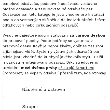
panelové odsávače, podstavné odsávače, vestavné
plošné odsávače a zabudovatelné odsávače par.
Odsávače par této kategorie jsou vhodné pro instalaci
pod a do vestavných skříněk a do individuálních řešení
odtahových nebo cirkulačních odsavačů.
Výsuvné digestoře
jsou instalovány
za varnou deskou
do pracovní plochy. Podle potřeby se vysunou z
pracovní desky. Když je nepoužíváte, opět se zasunou
a již nejsou vidět. Systémy výsuvných odsávačů par
Miele jsou vhodné do kuchyní jakéhokoliv stylu. Další
možností je integrovaný odsávač. Díky středovému
umístění
mezi dvěma
prvky
přístrojů Smartline
(CombiSet)
se výpary odsávají přesně tam, kde vznikají.
Nástěnné a ostrovní
Stropní