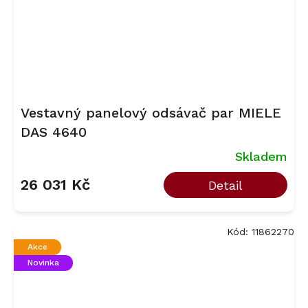
Vestavný panelový odsávač par MIELE
DAS 4640
Skladem
26 031 Kč
Detail
Kód:
11862270
Akce
Novinka