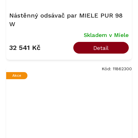
Nástěnný odsávač par MIELE PUR 98
W
Skladem v Miele
32 541 Kč
Detail
Kód:
11862300
Akce