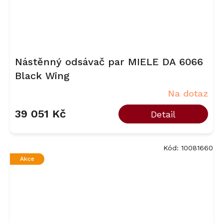
Nástěnný odsávač par MIELE DA 6066
Black Wing
Na dotaz
39 051 Kč
Detail
Kód:
10081660
Akce