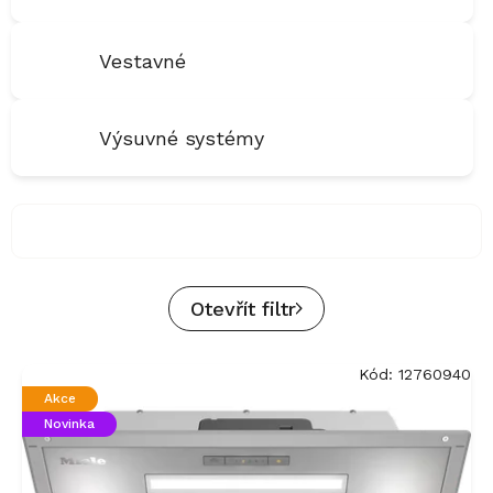
Vestavné
Výsuvné systémy
Otevřít filtr
V
Kód:
12760940
ý
Akce
p
Novinka
i
s
p