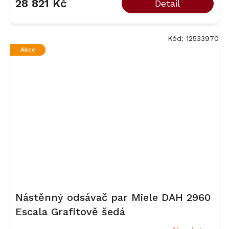
28 821 Kč
Detail
Kód:
12533970
Akce
Nástěnný odsávač par Miele DAH 2960
Escala Grafitově šedá