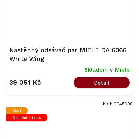
Nástěnný odsávač par MIELE DA 6066
White Wing
Skladem v Miele
39 051 Kč
Detail
Kód:
9945000
Akce
Ocenění z testu