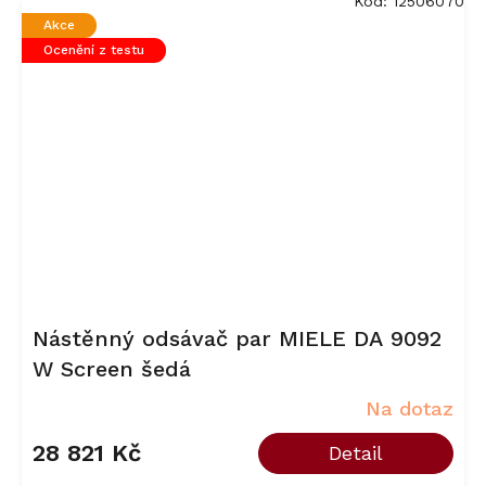
Kód:
12506070
Akce
Ocenění z testu
Nástěnný odsávač par MIELE DA 9092
W Screen šedá
Na dotaz
28 821 Kč
Detail