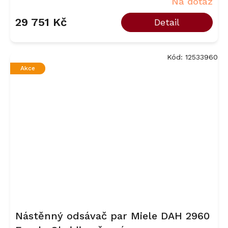
Na dotaz
29 751 Kč
Detail
Kód:
12533960
Akce
Nástěnný odsávač par Miele DAH 2960