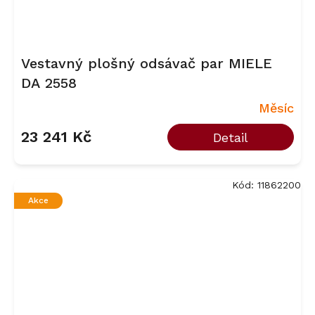
Vestavný plošný odsávač par MIELE
DA 2558
Měsíc
23 241 Kč
Detail
Kód:
11862200
Akce