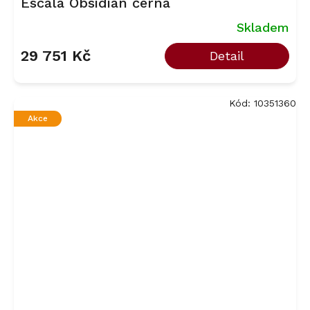
Escala Obsidian černá
Skladem
29 751 Kč
Detail
Kód:
10351360
Akce