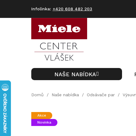
Přejít
na
+420 608 482 203
obsah
NAŠE NABÍDKA
Domů
/
Naše nabídka
/
Odsávače par
/
Výsuv
Akce
Novinka