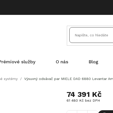
Prémiové služby
O nás
Blog
né systémy
/
Výsuvný odsávač par MIELE DAD 6880 Levantar Amb
74 391 Kč
61 480 Kč
bez DPH
Měrná
cena: