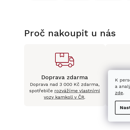
Proč nakoupit u nás
Doprava zdarma
Kam
K pers
Doprava nad 3 000 Kč zdarma,
Mám
a anal
spotřebiče
rozvážíme vlastními
Králové 
zde
.
vozy kamkoli v ČR
.
Nas