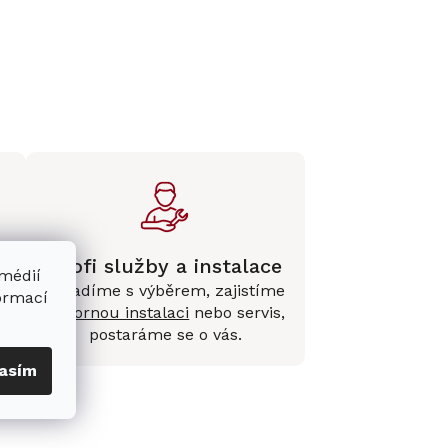
Profi služby a instalace
 médií
Poradíme s výběrem, zajistíme
formací
e
odbornou instalaci
nebo servis,
postaráme se o vás.
asím