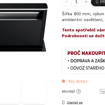
−
+
Př
Šířka 800 mm, výkon
ambientní osvětlení,
​​Tento spotřebič v
Podrobnosti se dočt
Na dotaz
Montáž
?
Zeptat se