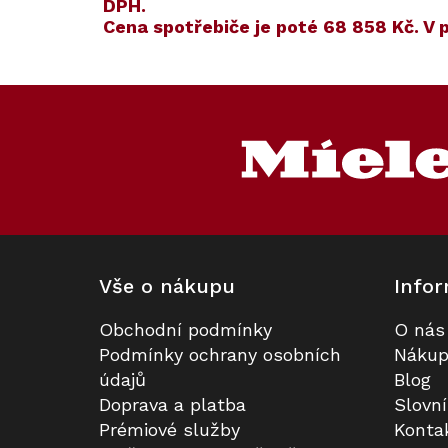
DPH.
Cena spotřebiče je poté
68 858 Kč
. V
Kód:
Kód:
ZARUKA 5 L
129346
Akce
Z
Novinka
á
p
a
t
í
Vše o nákupu
Infor
Obchodní podmínky
O nás
Výsuvný odsávač par MIELE DAD
Prodloužená záruka na 5 let
Podmínky ochrany osobních
Nákup
4870 Levantar Obsidian černá
údajů
Blog
Doprava a platba
Slovn
K dispozici
Na dotaz
Prémiové služby
Konta