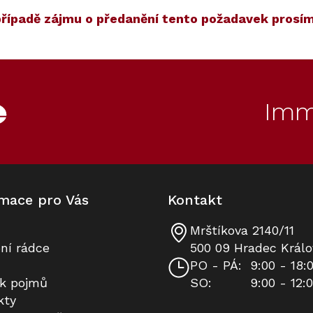
 případě zájmu o předanění tento požadavek pros
ET
90
Kód:
ZARUKA 10 LET
Kód:
11864370
Akce
Imm
mace pro Vás
Kontakt
Mrštíkova 2140/11
Výsuvný odsávač par MIELE DAD
Prodloužená záruka na 10 let
ní rádce
500 09 Hradec Králo
4840 Black Levantar
PO - PÁ:
9:00 - 18:
ík pojmů
SO:
9:00 - 12:
K dispozici
Skladem
kty