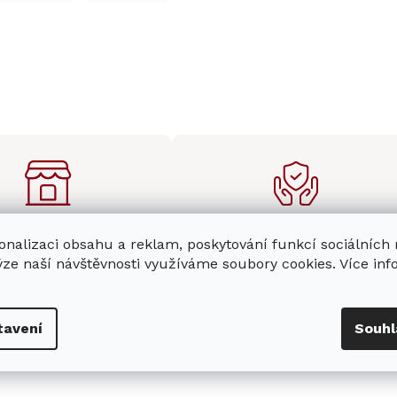
enná prodejna
Stabilní prodejce
onalizaci obsahu a reklam, poskytování funkcí sociálních
e
showroom
v Hradci
Jsme stabilní prodejce
ýze naší návštěvnosti využíváme soubory cookies. Více in
s možností jednoduše u
domácích spotřebičů Miele s
nás zaparkovat.
zkušenostmi od roku 2001.
tavení
Souhl