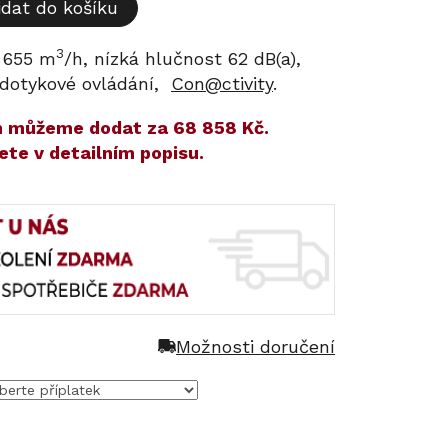
idat do košíku
3
 655 m
/h, nízká hlučnost 62 dB(a),
 dotykové ovládání,
Con@ctivity
.
ám můžeme dodat za
68 858 Kč
.
ete v detailním popisu.
Možnosti doručení