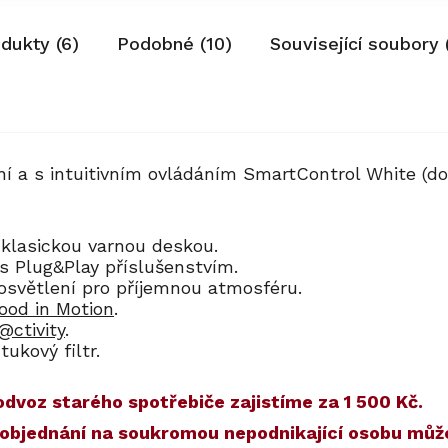
odukty (6)
Podobné (10)
Související soubory 
 a s intuitivním ovládáním SmartControl White (dot
 klasickou varnou deskou.
s Plug&Play příslušenstvím.
 osvětlení pro příjemnou atmosféru.
ood in Motion
.
@ctivity
.
tukový filtr.
dvoz starého spotřebiče zajistíme za 1 500 Kč.
) a objednání na soukromou nepodnikající osobu mů