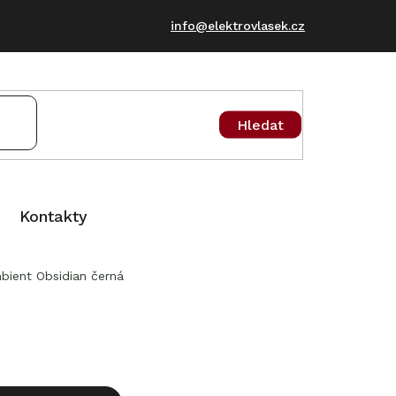
info@elektrovlasek.cz
Hledat
Kontakty
ient Obsidian černá