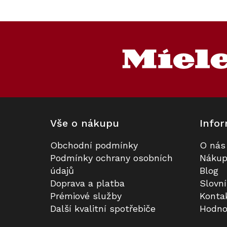
Kód:
Kód:
129157
129116
Novinka
Z
á
p
a
t
í
Vše o nákupu
Infor
Obchodní podmínky
O nás
Indukční deska MIELE KM 8695
Nádobí Miele KMTS 8602 -
Podmínky ochrany osobních
Nákup
FL (bez rámečku)
Startovací sada M Sense (2dílná)
údajů
Blog
Doprava a platba
Slovn
Skladem v Miele
Do 14 dní
Prémiové služby
Konta
Další kvalitní spotřebiče
Hodno
81 990 Kč
15 490 Kč
Do košíku
Do košíku