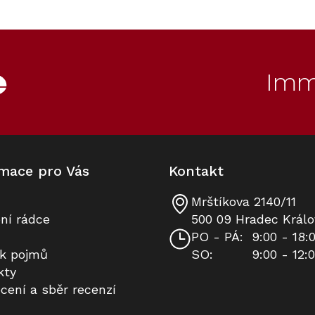
60
70
Kód:
Kód:
12724180
12911690
Novinka
Novinka
Imm
mace pro Vás
Kontakt
Mrštíkova 2140/11
Indukční deska MIELE KM 8695
Pánev Miele KMBP 8528 - M
ní rádce
500 09 Hradec Králo
FL MattFinish (bez rámečku)
Sense s nepřilnavým povrchem
PO - PÁ:
9:00 - 18:
(průměr 28 cm)
ík pojmů
SO:
9:00 - 12:
Na dotaz
Na dotaz
kty
cení a sběr recenzí
86 990 Kč
7 990 Kč
Do košíku
Do košíku