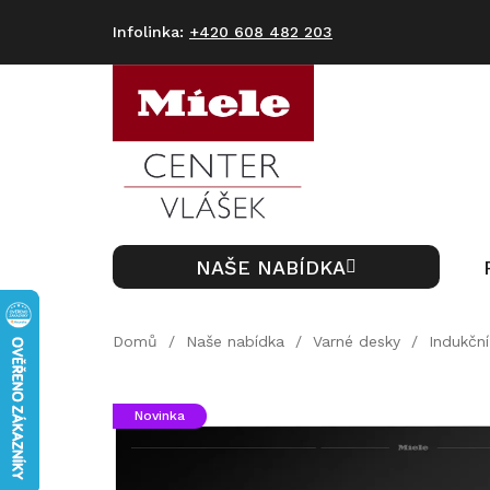
Přejít
na
+420 608 482 203
obsah
NAŠE NABÍDKA
Domů
/
Naše nabídka
/
Varné desky
/
Indukční
Novinka