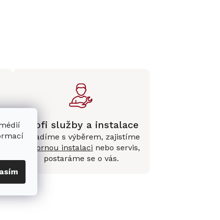
Profi služby a instalace
 médií
formací
Poradíme s výběrem, zajistíme
e
odbornou instalaci
nebo servis,
postaráme se o vás.
asím