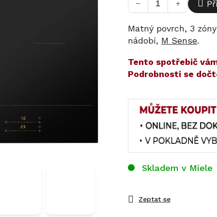
−
+
Př
Matný povrch, 3 zóny
nádobí,
M Sense
.
​​Tento spotřebič v
Podrobnosti se dočt
Skladem v Miele
Zeptat se