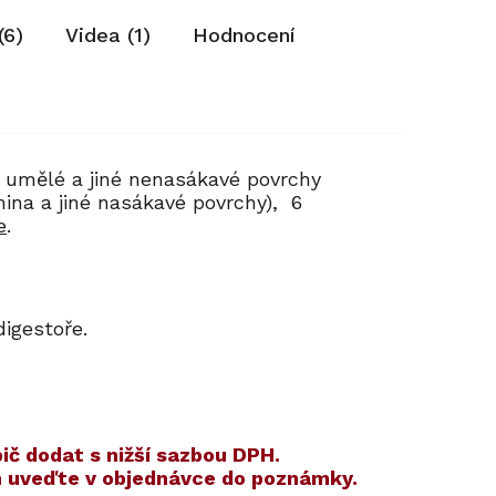
(6)
Videa (1)
Hodnocení
 umělé a jiné nenasákavé povrchy
ina a jiné nasákavé povrchy), 6
e
.
 digestoře.
ič dodat s nižší sazbou DPH.
ím uveďte v objednávce do poznámky.