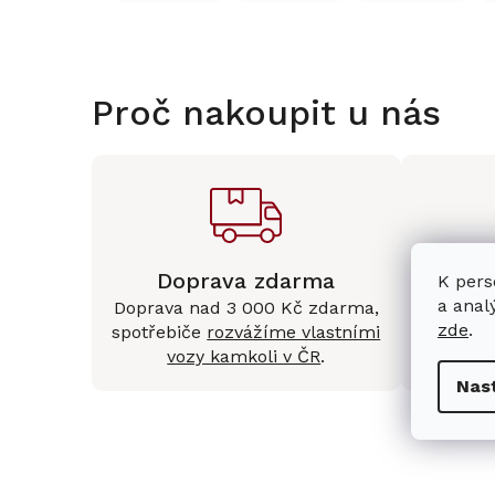
Proč nakoupit u nás
Doprava zdarma
Kam
K pers
a anal
Doprava nad 3 000 Kč zdarma,
Mám
zde
.
spotřebiče
rozvážíme vlastními
Králové 
vozy kamkoli v ČR
.
Nas