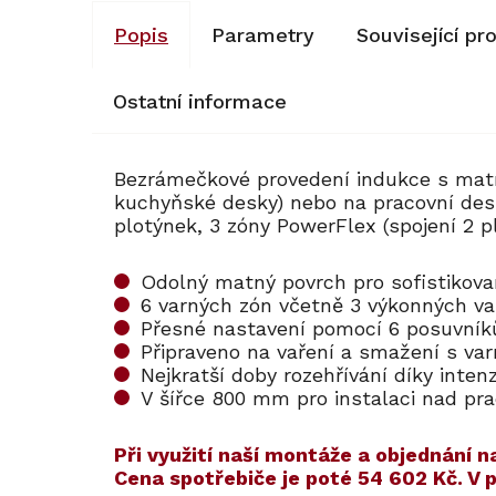
Popis
Parametry
Související pr
Ostatní informace
Bezrámečkové provedení indukce s mat
kuchyňské desky) nebo na pracovní desk
plotýnek, 3 zóny PowerFlex (spojení 2 p
Odolný matný povrch pro sofistikov
6 varných zón včetně 3 výkonných va
Přesné nastavení pomocí 6 posuvní
Připraveno na vaření a smažení s v
Nejkratší doby rozehřívání díky inten
V šířce 800 mm pro instalaci nad pr
​​Při využití naší montáže a objednán
Cena spotřebiče je poté
54 602 Kč
. V