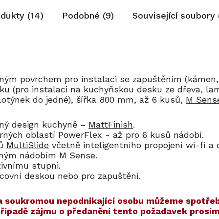
odukty (14)
Podobné (9)
Související soubory 
ným povrchem pro instalaci se zapuštěním (kámen,
u (pro instalaci na kuchyňskou desku ze dřeva, lam
lotýnek do jedné), šířka 800 mm, až 6 kusů,
M Sens
aný design kuchyně –
MattFinish
.
rných oblastí PowerFlex - až pro 6 kusů nádobí.
ků
MultiSlide
včetně inteligentního propojení wi-fi a
arným nádobím M Sense.
zivnímu stupni.
acovní deskou nebo pro zapuštění.
í na soukromou nepodnikající osobu můžeme spotřeb
 případě zájmu o předanění tento požadavek pros