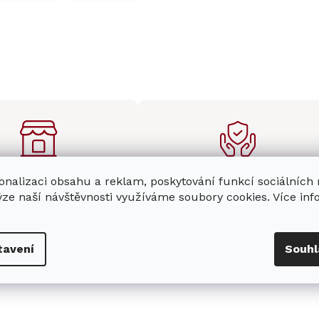
enná prodejna
Stabilní prodejce
onalizaci obsahu a reklam, poskytování funkcí sociálních
ýze naší návštěvnosti využíváme soubory cookies. Více in
e
showroom
v Hradci
Jsme stabilní prodejce
s možností jednoduše u
domácích spotřebičů Miele s
nás zaparkovat.
zkušenostmi od roku 2001.
tavení
Souhl