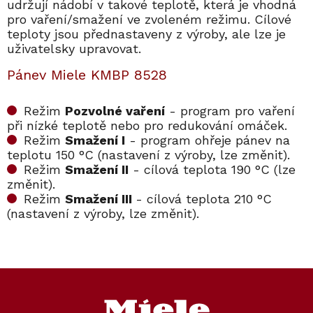
udržují nádobí v takové teplotě, která je vhodná
pro vaření/smažení ve zvoleném režimu. Cílové
teploty jsou přednastaveny z výroby, ale lze je
uživatelsky upravovat.
Pánev Miele KMBP 8528
Režim
Pozvolné vaření
- program pro vaření
při nízké teplotě nebo pro redukování omáček.
Režim
Smažení I
- program ohřeje pánev na
teplotu 150 °C (nastavení z výroby, lze změnit).
Režim
Smažení II
- cílová teplota 190 °C (lze
změnit).
Režim
Smažení III
- cílová teplota 210 °C
(nastavení z výroby, lze změnit).
Kód:
Kód:
12724200
12915760
Kód:
Kód:
12724200
12915760
Z
á
p