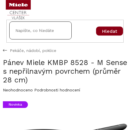
Přejít
na
obsah
Hledat
Pekáče, nádobí, poklice
Pánev Miele KMBP 8528 - M Sense
s nepřilnavým povrchem (průměr
28 cm)
Průměrné
Neohodnoceno
Podrobnosti hodnocení
hodnocení
produktu
Novinka
je
0,0
z
5
hvězdiček.