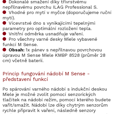
Dokonalé smažení díky třívrstvému
nepřilnavému povrchu ILAG Professional S.
Vhodné pro mytí v myčce (doporučujeme ruční
mytí).
Vícevrstvé dno s vynikajícími tepelnými
parametry pro optimální rozložení tepla.
Vnitřní odměrka usnadňuje vaření.
Pro všechny varné desky Miele vybavené
funkcí M Sense.
Obsah:
1x pánev s nepřilnavou povrchovou
úpravou M Sense Miele KMBP 8528 (průměr 28
cm) včetně baterií.
Princip fungování nádobí M Sense -
představení funkcí
Po spárování varného nádobí s indukční deskou
Miele je možné zvolit pomocí senzorických
tlačítek na nádobí režim, pomocí kterého budete
vařit/smažit. Nádobí lze díky chytrým senzorům
rychle připravit k vaření, následně senzory