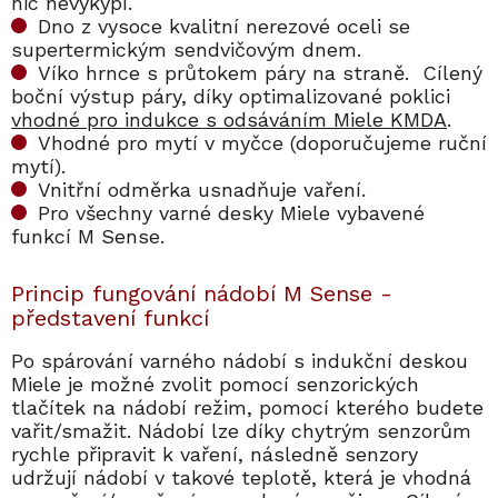
nic nevykypí.
Dno z vysoce kvalitní nerezové oceli se
supertermickým sendvičovým dnem.
Víko hrnce s průtokem páry na straně. Cílený
boční výstup páry, díky optimalizované poklici
vhodné pro indukce s odsáváním Miele KMDA
.
Vhodné pro mytí v myčce (doporučujeme ruční
mytí).
Vnitřní odměrka usnadňuje vaření.
Pro všechny varné desky Miele vybavené
funkcí M Sense.
Princip fungování nádobí M Sense -
představení funkcí
Po spárování varného nádobí s indukční deskou
Miele je možné zvolit pomocí senzorických
tlačítek na nádobí režim, pomocí kterého budete
vařit/smažit. Nádobí lze díky chytrým senzorům
rychle připravit k vaření, následně senzory
udržují nádobí v takové teplotě, která je vhodná