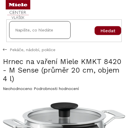
Přejít
na
obsah
Hledat
Pekáče, nádobí, poklice
Hrnec na vaření Miele KMKT 8420
- M Sense (průměr 20 cm, objem
4 l)
Průměrné
Neohodnoceno
Podrobnosti hodnocení
hodnocení
produktu
je
0,0
z
5
hvězdiček.