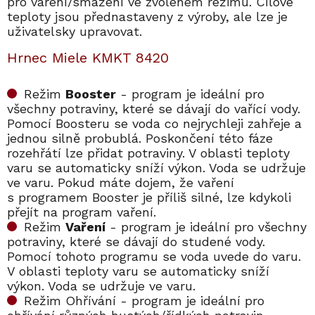
pro vaření/smažení ve zvoleném režimu. Cílové
teploty jsou přednastaveny z výroby, ale lze je
uživatelsky upravovat.
Hrnec Miele KMKT 8420
Režim
Booster
- program je ideální pro
všechny potraviny, které se dávají do vařící vody.
Pomocí Boosteru se voda co nejrychleji zahřeje a
jednou silně probublá. Poskončení této fáze
rozehřátí lze přidat potraviny. V oblasti teploty
varu se automaticky sníží výkon. Voda se udržuje
ve varu. Pokud máte dojem, že vaření
s programem Booster je příliš silné, lze kdykoli
přejít na program vaření.
Režim
Vaření
- program je ideální pro všechny
potraviny, které se dávají do studené vody.
Pomocí tohoto programu se voda uvede do varu.
V oblasti teploty varu se automaticky sníží
výkon. Voda se udržuje ve varu.
Režim Ohřívání - program je ideální pro