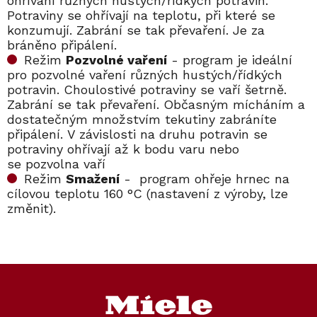
ohřívání různých hustých/řídkých potravin.
Potraviny se ohřívají na teplotu, při které se
konzumují. Zabrání se tak převaření. Je za
bráněno připálení.
Režim
Pozvolné vaření
- program je ideální
pro pozvolné vaření různých hustých/řídkých
potravin. Choulostivé potraviny se vaří šetrně.
Zabrání se tak převaření. Občasným mícháním a
dostatečným množstvím tekutiny zabráníte
připálení. V závislosti na druhu potravin se
potraviny ohřívají až k bodu varu nebo
se pozvolna vaří
Režim
Smažení
- program ohřeje hrnec na
cílovou teplotu 160 °C (nastavení z výroby, lze
změnit).
Kód:
Kód:
12915760
12915760
Kód:
Kód:
12635730
11945190
Novinka
Z
á
p