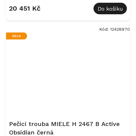
20 451 Kč
Do košíku
Kód:
12428970
Akce
Pečicí trouba MIELE H 2467 B Active
Obsidian černá