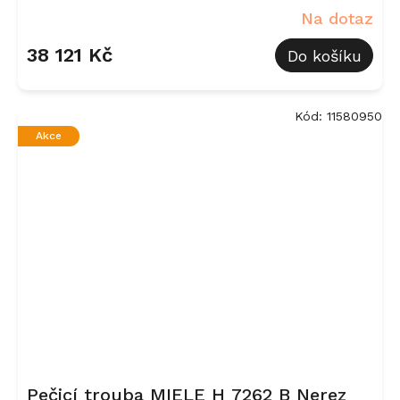
Na dotaz
38 121 Kč
Do košíku
Kód:
11580950
Akce
Pečicí trouba MIELE H 7262 B Nerez