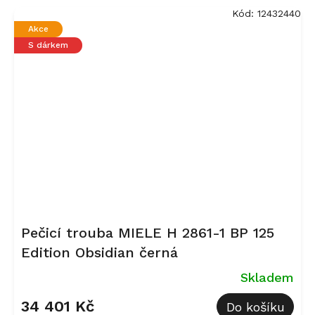
Kód:
12432440
Akce
S dárkem
Pečicí trouba MIELE H 2861-1 BP 125
Edition Obsidian černá
Skladem
34 401 Kč
Do košíku