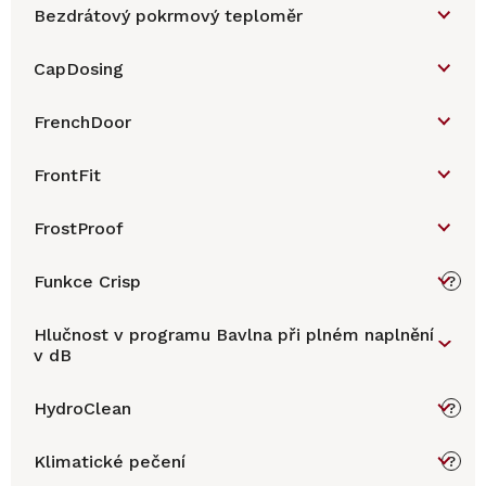
Bezdrátový pokrmový teploměr
CapDosing
FrenchDoor
FrontFit
FrostProof
Funkce Crisp
?
Hlučnost v programu Bavlna při plném naplnění
v dB
HydroClean
?
Klimatické pečení
?