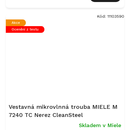
Kód:
11103590
Akce
Ocenění z testu
Vestavná mikrovlnná trouba MIELE M
7240 TC Nerez CleanSteel
Skladem v Miele