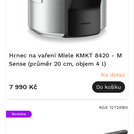
d
u
k
t
ů
Hrnec na vaření Miele KMKT 8420 - M
Sense (průměr 20 cm, objem 4 l)
Na dotaz
7 990 Kč
Do košíku
Kód:
12724180
Novinka