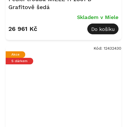
Grafitově šedá
Skladem v Miele
26 961 Kč
Do košíku
Kód:
12432430
Akce
S dárkem