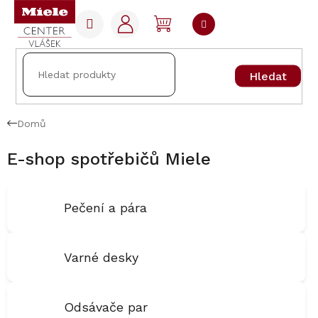
Přejít
na
NÁKUPNÍ
obsah
KOŠÍK
Hledat
Domů
E-shop spotřebičů Miele
Pečení a pára
Varné desky
Odsávače par