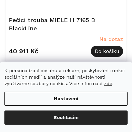
Pečicí trouba MIELE H 7165 B
BlackLine
Na dotaz
40 911 Kč
Do košíku
K personalizaci obsahu a reklam, poskytování funkcí
Kód:
11581200
sociálních médií a analýze naší návštěvnosti
Akce
využíváme soubory cookies. Více informací
zde
.
Nastavení
Souhlasím