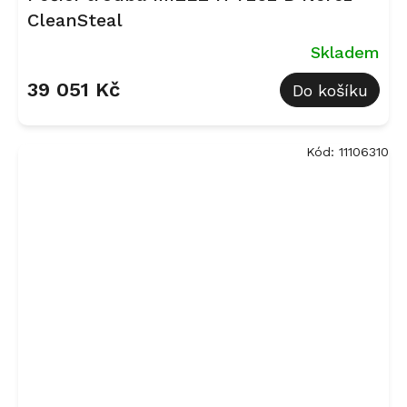
CleanSteal
Skladem
39 051 Kč
Do košíku
Kód:
11106310