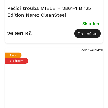
Pečicí trouba MIELE H 2861-1 B 125
Edition Nerez CleanSteel
Skladem
26 961 Kč
Do košíku
Kód:
12432420
Akce
S dárkem