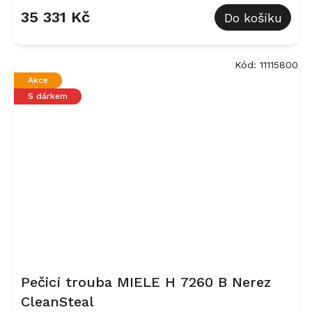
35 331 Kč
Do košíku
Kód:
11115800
Akce
S dárkem
Pečicí trouba MIELE H 7260 B Nerez
CleanSteal