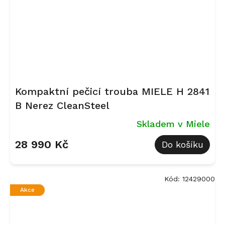
Kompaktní pečicí trouba MIELE H 2841
B Nerez CleanSteel
Skladem v Miele
28 990 Kč
Do košíku
Kód:
12429000
Akce