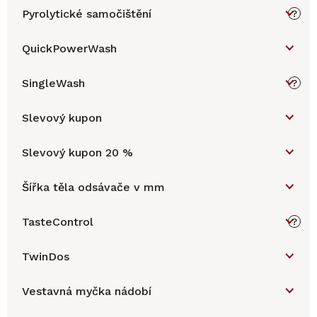
Pyrolytické samočištění
?
QuickPowerWash
SingleWash
?
Slevový kupon
Slevový kupon 20 %
Šířka těla odsávače v mm
TasteControl
?
TwinDos
Vestavná myčka nádobí