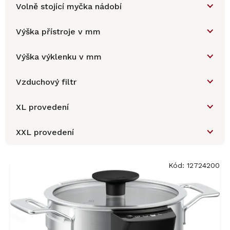
Volně stojící myčka nádobí
Výška přístroje v mm
Výška výklenku v mm
Vzduchový filtr
XL provedení
XXL provedení
V
ý
Kód:
12724200
p
i
s
p
r
o