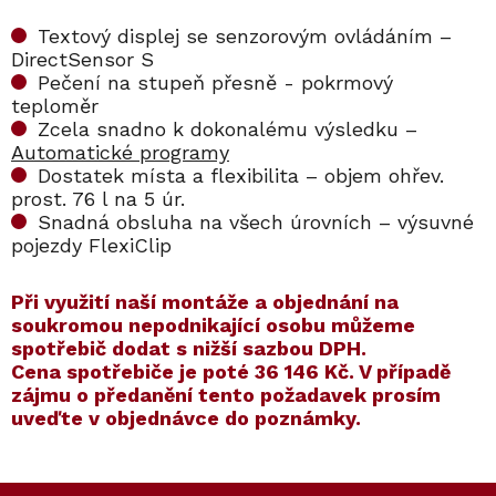
Textový displej se senzorovým ovládáním –
DirectSensor S
Pečení na stupeň přesně - pokrmový
teploměr
Zcela snadno k dokonalému výsledku –
Automatické programy
Dostatek místa a flexibilita – objem ohřev.
prost. 76 l na 5 úr.
Snadná obsluha na všech úrovních – výsuvné
pojezdy FlexiClip
​​Při využití naší montáže a objednání na
soukromou nepodnikající osobu můžeme
spotřebič dodat s nižší sazbou DPH.
Cena spotřebiče je poté
36 146 Kč
. V případě
zájmu o předanění tento požadavek prosím
uveďte v objednávce do poznámky.
Kód:
ZARUKA 5 LET
Kód:
11115800
Kód:
ZARUKA 10 LET
Kód:
11115810
Akce
Akce
Z