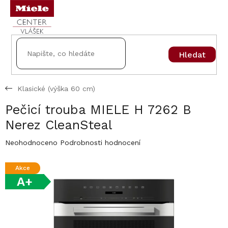
Přejít
na
obsah
Hledat
Klasické (výška 60 cm)
Pečicí trouba MIELE H 7262 B
Nerez CleanSteal
Průměrné
Neohodnoceno
Podrobnosti hodnocení
hodnocení
produktu
Akce
je
A+
0,0
z
5
hvězdiček.