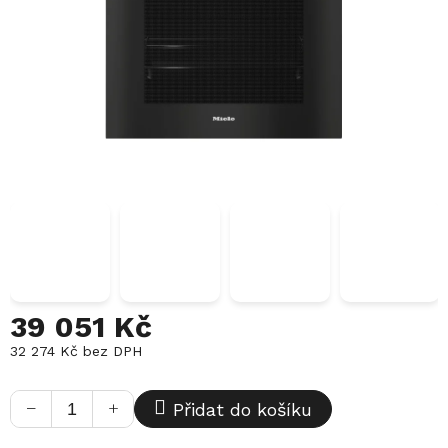
39 051 Kč
32 274 Kč bez DPH
Měrná
cena:
−
+
Přidat do košíku