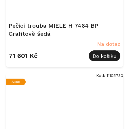
Pečicí trouba MIELE H 7464 BP
Grafitově šedá
Na dotaz
71 601 Kč
Do košíku
Kód:
11105730
Akce