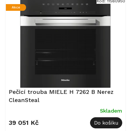
Kód:
11580950
p
Akce
i
s
p
r
o
d
u
k
t
ů
Pečicí trouba MIELE H 7262 B Nerez
CleanSteal
Skladem
39 051 Kč
Do košíku