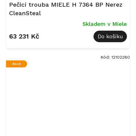
Pečicí trouba MIELE H 7364 BP Nerez
CleanSteal
Skladem v Miele
63 231 Kč
Do košíku
Kód:
12102280
Akce