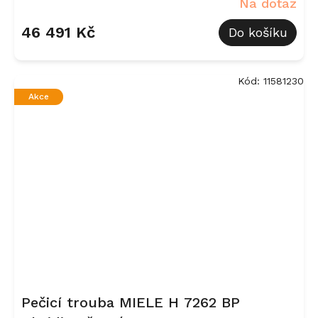
Na dotaz
46 491 Kč
Do košíku
Kód:
11581230
Akce
Pečicí trouba MIELE H 7262 BP