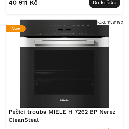
40 911 Kč
Do košíku
Kód:
11581190
Akce
Pečicí trouba MIELE H 7262 BP Nerez
CleanSteal