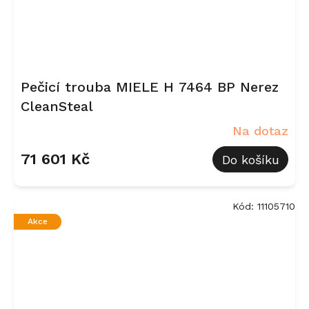
Pečicí trouba MIELE H 7464 BP Nerez
CleanSteal
Na dotaz
71 601 Kč
Do košíku
Kód:
11105710
Akce