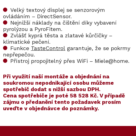
Velký textový displej se senzorovým
ovládáním – DirectSensor.
Nejnižší náklady na čištění díky vybavení
pyrolýzou a PyroFitem.
Zvlášť kyprá těsta a zlatavé kůrčičky –
klimatické pečení.
Funkce
TasteControl
garantuje, že se pokrmy
nepřepečou.
Přístroj propojitelný přes WiFi – Miele@home.
​​Při využití naší montáže a objednání na
soukromou nepodnikající osobu můžeme
spotřebič dodat s nižší sazbou DPH.
Cena spotřebiče je poté
58 528 Kč
. V případě
zájmu o předanění tento požadavek prosím
uveďte v objednávce do poznámky.
Kód:
ZARUKA 5 LET
Kód:
12102250
Kód:
ZARUKA 10 LET
Kód:
12102260
Akce
Akce
Z
á