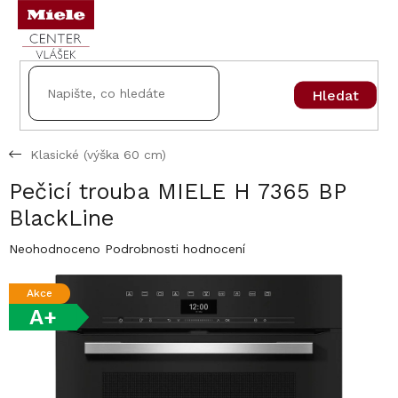
Přejít
na
obsah
Hledat
Klasické (výška 60 cm)
Pečicí trouba MIELE H 7365 BP
BlackLine
Průměrné
Neohodnoceno
Podrobnosti hodnocení
hodnocení
produktu
Akce
je
A+
0,0
z
5
hvězdiček.