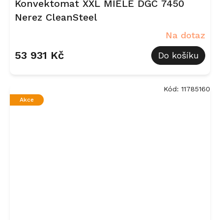
Konvektomat XXL MIELE DGC 7450
Nerez CleanSteel
Na dotaz
53 931 Kč
Do košíku
Kód:
11785160
Akce