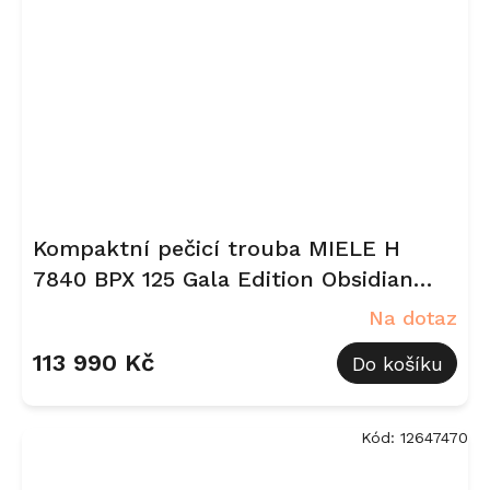
Kompaktní pečicí trouba MIELE H
7840 BPX 125 Gala Edition Obsidian
černá, matná
Na dotaz
113 990 Kč
Do košíku
Kód:
12647470