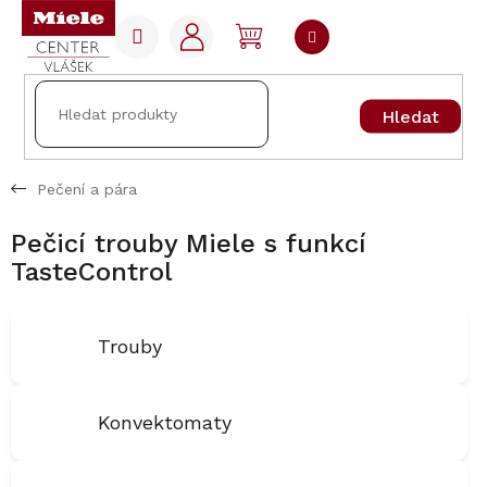
Přejít
na
NÁKUPNÍ
obsah
KOŠÍK
Hledat
Pečení a pára
Pečicí trouby Miele s funkcí
TasteControl
Trouby
Konvektomaty