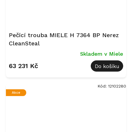
Pečicí trouba MIELE H 7364 BP Nerez
CleanSteal
Skladem v Miele
63 231 Kč
Do košíku
Kód:
12102280
Akce