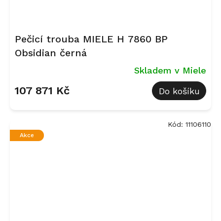
Pečicí trouba MIELE H 7860 BP
Obsidian černá
Skladem v Miele
107 871 Kč
Do košíku
Kód:
11106110
Akce