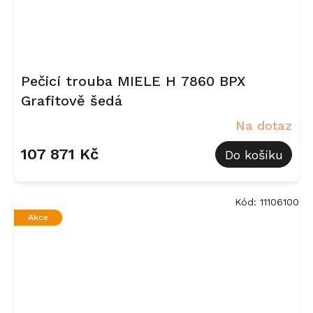
Pečicí trouba MIELE H 7860 BPX
Grafitově šedá
Na dotaz
107 871 Kč
Do košíku
Kód:
11106100
Akce