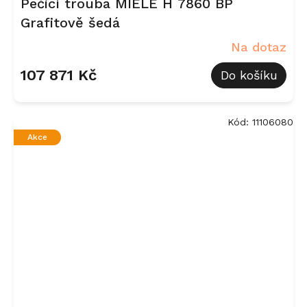
Pečicí trouba MIELE H 7860 BP
Grafitově šedá
Na dotaz
107 871 Kč
Do košíku
Kód:
11106080
Akce