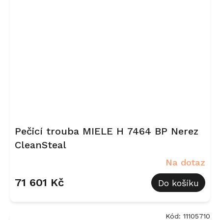
Pečicí trouba MIELE H 7464 BP Nerez
CleanSteal
Na dotaz
71 601 Kč
Do košíku
Kód:
11105710