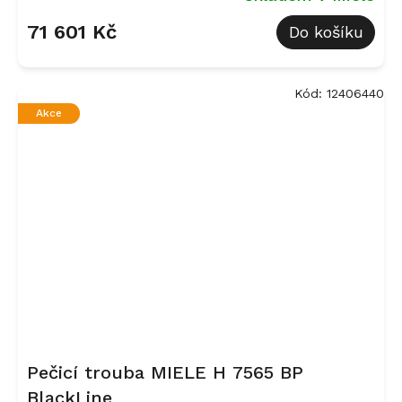
71 601 Kč
Do košíku
Kód:
12406440
Akce
Pečicí trouba MIELE H 7565 BP
BlackLine