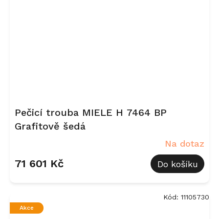
Pečicí trouba MIELE H 7464 BP
Grafitově šedá
Na dotaz
71 601 Kč
Do košíku
Kód:
11105730
Akce