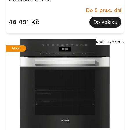
Do 5 prac. dní
46 491 Kč
Do košíku
Kód:
11785200
Akce