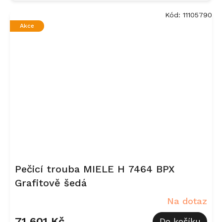
Kód:
11105790
Akce
Pečicí trouba MIELE H 7464 BPX
Grafitově šedá
Na dotaz
71 601 Kč
Do košíku