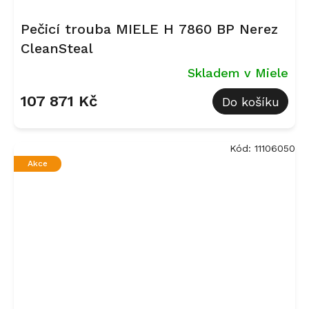
Pečicí trouba MIELE H 7860 BP Nerez
CleanSteal
Skladem v Miele
107 871 Kč
Do košíku
Kód:
11106050
Akce