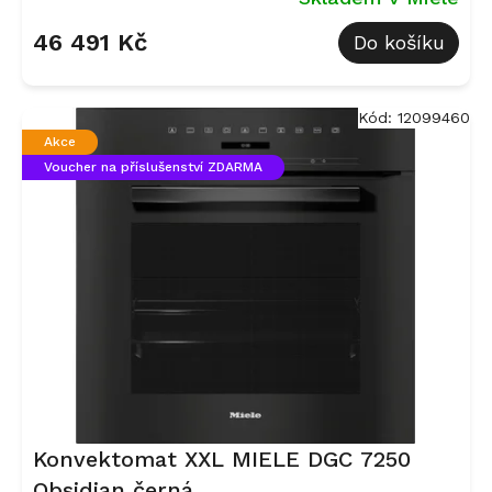
46 491 Kč
Do košíku
Kód:
12099460
Akce
Voucher na příslušenství ZDARMA
Konvektomat XXL MIELE DGC 7250
Obsidian černá