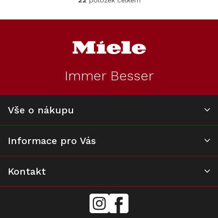
O
v
l
Z
á
á
d
p
a
a
c
t
í
Immer Besser
í
p
r
v
k
Vše o nákupu
y
v
ý
Informace pro Vás
p
i
s
u
Kontakt
mielecentervlasek
Miele
Center
Vlášek