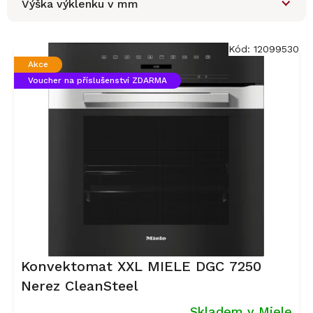
Výška výklenku v mm
V
ý
Kód:
12099530
p
Akce
i
Voucher na příslušenství ZDARMA
s
p
r
o
d
u
k
t
ů
Konvektomat XXL MIELE DGC 7250
Nerez CleanSteel
Skladem v Miele