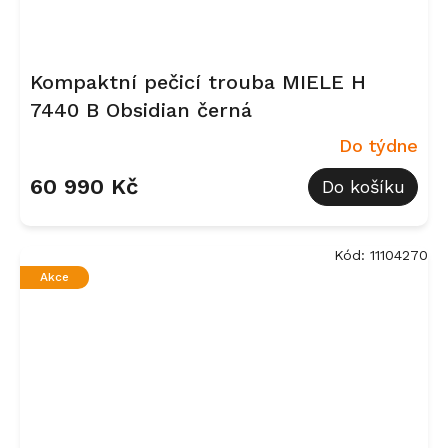
Kompaktní pečicí trouba MIELE H
7440 B Obsidian černá
Do týdne
60 990 Kč
Do košíku
Kód:
11104270
Akce