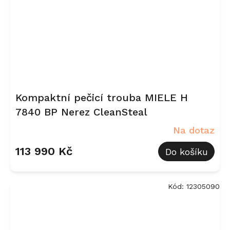
Kompaktní pečicí trouba MIELE H
7840 BP Nerez CleanSteal
Na dotaz
113 990 Kč
Do košíku
Kód:
12305090