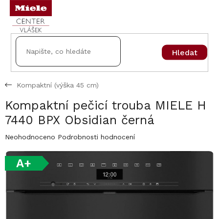
Přejít
na
obsah
Hledat
Kompaktní (výška 45 cm)
Kompaktní pečicí trouba MIELE H
7440 BPX Obsidian černá
Průměrné
Neohodnoceno
Podrobnosti hodnocení
hodnocení
produktu
A+
je
0,0
z
5
hvězdiček.