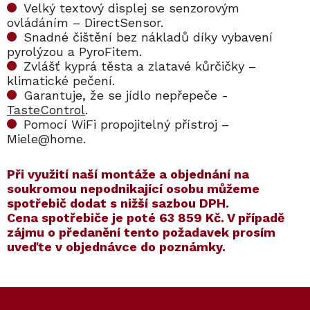
Velký textový displej se senzorovým
ovládáním – DirectSensor.
Snadné čištění bez nákladů díky vybavení
pyrolýzou a PyroFitem.
Zvlášť kyprá těsta a zlatavé kůrčičky –
klimatické pečení.
Garantuje, že se jídlo nepřepeče -
TasteControl
.
Pomocí WiFi propojitelný přístroj –
Miele@home.
​​Při využití naší montáže a objednání na
soukromou nepodnikající osobu můžeme
spotřebič dodat s nižší sazbou DPH.
Cena spotřebiče je poté
63 859 Kč
. V případě
zájmu o předanění tento požadavek prosím
uveďte v objednávce do poznámky.
Kód:
ZARUKA 5 LET
Kód:
11106430
Kód:
ZARUKA 10 LET
Kód:
11106520
Akce
Z
á