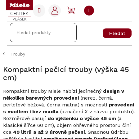
Přejít
na
NÁKUPNÍ
obsah
KOŠÍK
Hledat
Trouby
Kompaktní pečicí trouby (výška 45
cm)
Kompaktní trouby Miele nabízí jedinečný
design v
několika barevných provedení
(nerez, černá,
perleťové béžová, černá matná) s možností
provedení
s madlem i bez madla
(označení X v názvu produktu).
Rozměrově pasují
do výklenku o výšce 45 cm
(a
klasické šířce 60 cm), objem ohřevného prostoru činí
cca
49 litrů a až 3 úrovně pečení
. Snadnou údržbu
zajišťuje kvalitní
smaltovaný povrch PerfectClean