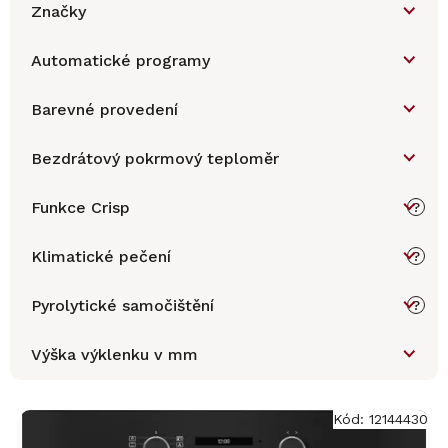
Značky
Automatické programy
Barevné provedení
Bezdrátový pokrmový teploměr
Funkce Crisp
?
Klimatické pečení
?
Pyrolytické samočištění
?
Výška výklenku v mm
V
ý
Kód:
12144430
p