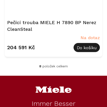
Pečicí trouba MIELE H 7890 BP Nerez
CleanSteal
Na dotaz
204 591 Kč
Do košíku
8
položek celkem
O
v
l
Z
á
á
d
p
a
a
c
t
í
Immer Besser
í
p