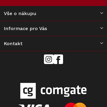
r
v
k
Vše o nákupu
y
v
ý
Informace pro Vás
p
i
s
u
Kontakt
mielecentervlasek
Miele
Center
Vlášek