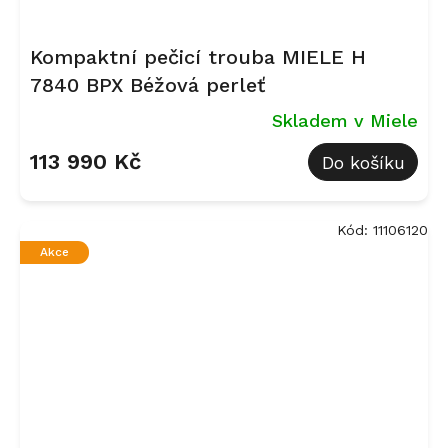
Kompaktní pečicí trouba MIELE H
7840 BPX Béžová perleť
Skladem v Miele
113 990 Kč
Do košíku
Kód:
11106120
Akce