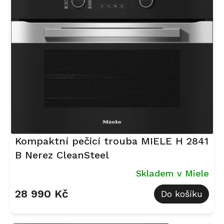
i
s
p
r
o
d
u
k
t
ů
Kompaktní pečicí trouba MIELE H 2841
B Nerez CleanSteel
Skladem v Miele
28 990 Kč
Do košíku