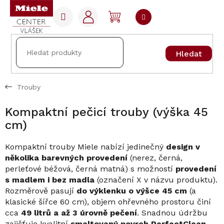
Přejít
na
NÁKUPNÍ
obsah
KOŠÍK
Hledat
Trouby
Kompaktní pečicí trouby (výška 45
cm)
Kompaktní trouby Miele nabízí jedinečný
design v
několika barevných provedení
(nerez, černá,
perleťové béžová, černá matná) s možností
provedení
s madlem i bez madla
(označení X v názvu produktu).
Rozměrově pasují
do výklenku o výšce 45 cm
(a
klasické šířce 60 cm), objem ohřevného prostoru činí
cca
49 litrů a až 3 úrovně pečení
. Snadnou údržbu
zajišťuje kvalitní
smaltovaný povrch PerfectClean