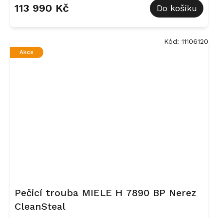
113 990 Kč
Do košíku
Kód:
11106120
Akce
Pečicí trouba MIELE H 7890 BP Nerez
CleanSteal