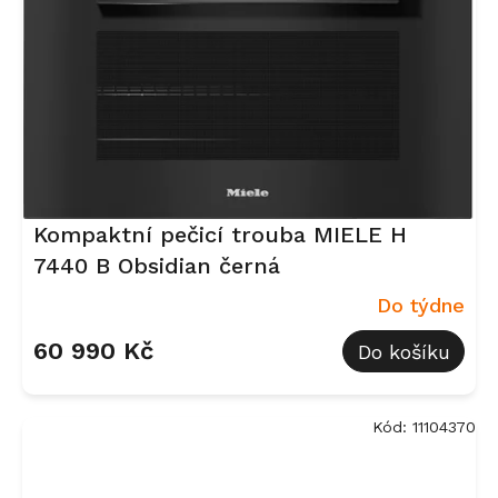
Kompaktní pečicí trouba MIELE H
7440 B Obsidian černá
Do týdne
60 990 Kč
Do košíku
Kód:
11104370