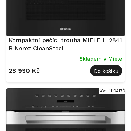
u
k
t
ů
Kompaktní pečicí trouba MIELE H 2841
B Nerez CleanSteel
Skladem v Miele
28 990 Kč
Do košíku
Kód:
11104170