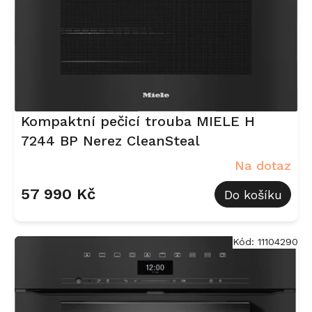
Kompaktní pečicí trouba MIELE H
7244 BP Nerez CleanSteal
Na dotaz
57 990 Kč
Do košíku
Kód:
11104290