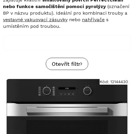
nebo funkce samočištění pomocí pyrolýzy
(označení
BP v názvu produktu). Ideální pro kombinaci trouby a
vestavné vakuovací zásuvky
nebo
nahřívače
s
umístěním pod troubou.
Otevřít filtr
V
Kód:
12144430
ý
p
i
s
p
r
o
d