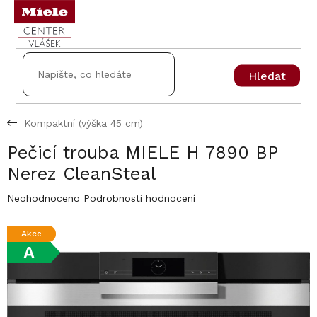
Přejít
na
obsah
Hledat
Kompaktní (výška 45 cm)
Pečicí trouba MIELE H 7890 BP
Nerez CleanSteal
Průměrné
Neohodnoceno
Podrobnosti hodnocení
hodnocení
produktu
Akce
je
A
0,0
z
5
hvězdiček.