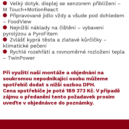
Velký dotyk. displej se senzorem přiblížení –
M Touch+MotionReact
Připravované jídlo vždy a všude pod dohledem
– FoodView
Nejnižší náklady na čištění – vybavení
pyrolýzou a PyroFitem
Zvlášť kyprá těsta a zlatavé kůrčičky –
klimatické pečení
Rychlé rozehřátí a rovnoměrné rozložení tepla
– TwinPower
​​Při využití naší montáže a objednání na
soukromou nepodnikající osobu můžeme
spotřebič dodat s nižší sazbou DPH.
Cena spotřebiče je poté
189 373 Kč
. V případě
zájmu o předanění tento požadavek prosím
uveďte v objednávce do poznámky.
Kód:
ZARUKA 5 LET
Kód:
ZARUKA 10 LET
Z
á