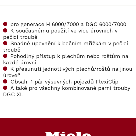
pro generace H 6000/7000 a DGC 6000/7000
K současnému použití ve více úrovních v
pečicí troubě
Snadné upevnění k bočním mřížkám v pečicí
troubě
Pohodlný přístup k plechům nebo roštům na
každé úrovni
K přesunutí jednotlivých plechů/roštů na jinou
úroveň
Obsah: 1 pár výsuvných pojezdů FlexiClip
A také pro všechny kombinované parní trouby
DGC XL
Z
á
p