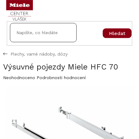
Přejít
na
obsah
Hledat
Plechy, varné nádoby, dózy
Výsuvné pojezdy Miele HFC 70
Průměrné
Neohodnoceno
Podrobnosti hodnocení
hodnocení
produktu
je
0,0
z
5
hvězdiček.