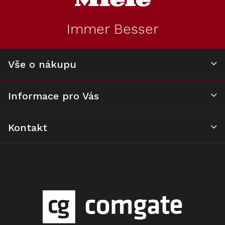
a
t
Immer Besser
í
Vše o nákupu
Informace pro Vás
Kontakt