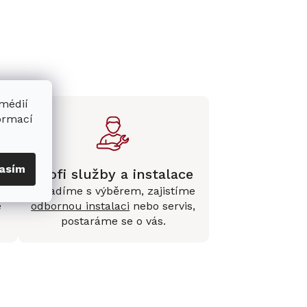
 médií
formací
asím
Profi služby a instalace
Poradíme s výběrem, zajistíme
e
odbornou instalaci
nebo servis,
postaráme se o vás.