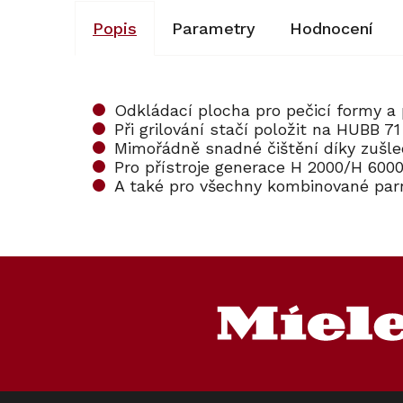
Popis
Parametry
Hodnocení
Odkládací plocha pro pečicí formy a
Při grilování stačí položit na HUBB 71
Mimořádně snadné čištění díky zušle
Pro přístroje generace H 2000/H 600
A také pro všechny kombinované par
Z
á
p
a
t
í