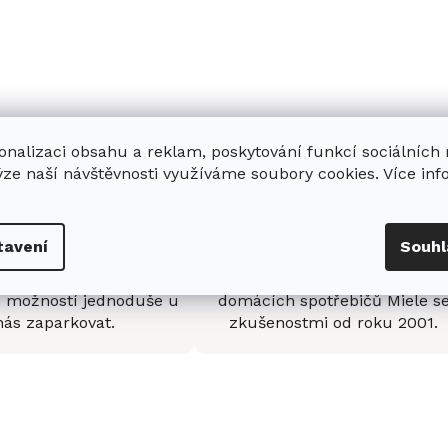
onalizaci obsahu a reklam, poskytování funkcí sociálních
ýze naší návštěvnosti využíváme soubory cookies. Více in
tavení
Souhl
enná prodejna
Stabilní prodejce
e
showroom
v Hradci
Jsme stabilní prodejce
s možností jednoduše u
domácích spotřebičů Miele s
nás zaparkovat.
zkušenostmi od roku 2001.