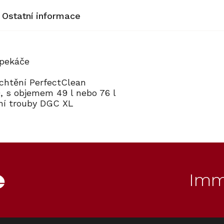
Ostatní informace
 pekáče
chtění PerfectClean
0, s objemem 49 l nebo 76 l
ní trouby DGC XL
Imm