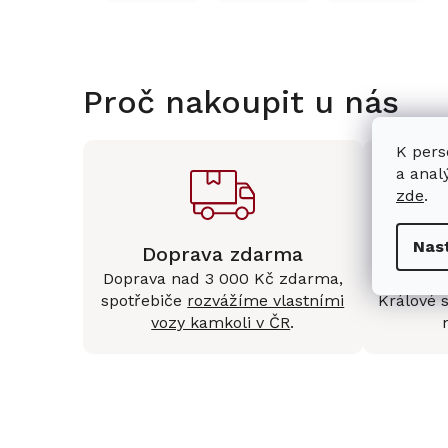
Proč nakoupit u nás
K pers
a anal
zde
.
Nas
Doprava zdarma
Kam
Doprava nad 3 000 Kč zdarma,
Mám
spotřebiče
rozvážíme vlastními
Králové 
vozy kamkoli v ČR
.