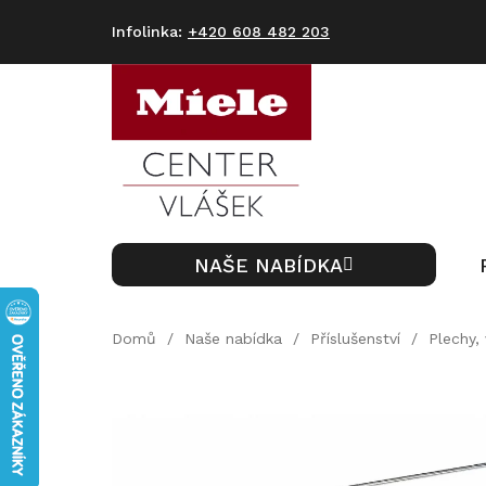
Přejít
na
+420 608 482 203
obsah
NAŠE NABÍDKA
Domů
/
Naše nabídka
/
Příslušenství
/
Plechy,