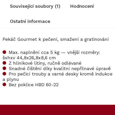
Související soubory (1)
Hodnocení
Ostatní informace
Pekáč Gourmet k pečení, smažení a gratinování
Max. naplnění cca 5 kg — vnější rozměry:
šxhxv 44,8x26,8x8,6 cm
Z hliníkové litiny, ručně odlévané
Snadné čištění díky kvalitní nepřilnavé úpravě
Pro pečicí trouby a varné desky kromě indukce
a plynu
Bez poklice HBD 60-22
Kód:
Kód:
10314270
5136950
Kód:
10314310
Z
á