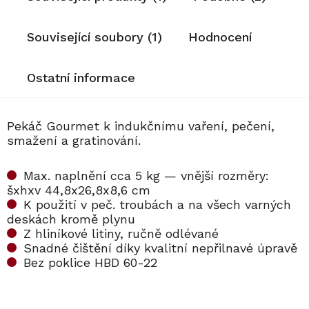
Související soubory (1)
Hodnocení
Ostatní informace
Pekáč Gourmet k indukčnímu vaření, pečení,
smažení a gratinování.
Max. naplnění cca 5 kg — vnější rozměry:
šxhxv 44,8x26,8x8,6 cm
K použití v peč. troubách a na všech varných
deskách kromě plynu
Z hliníkové litiny, ručně odlévané
Snadné čištění díky kvalitní nepřilnavé úpravě
Bez poklice HBD 60-22
Kód:
Kód:
10314310
5136950
Kód:
10314250