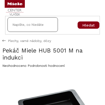
Přejít
na
obsah
Hledat
Plechy, varné nádoby, dózy
Pekáč Miele HUB 5001 M na
indukci
Průměrné
Neohodnoceno
Podrobnosti hodnocení
hodnocení
produktu
je
0,0
z
5
hvězdiček.