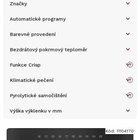
Značky
Automatické programy
Barevné provedení
Bezdrátový pokrmový teploměr
Funkce Crisp
?
Klimatické pečení
?
Pyrolytické samočištění
?
Výška výklenku v mm
V
ý
Kód:
11104170
p