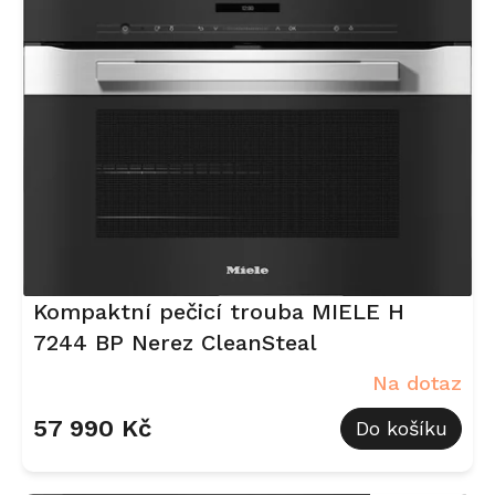
i
s
p
r
o
d
u
k
t
ů
Kompaktní pečicí trouba MIELE H
7244 BP Nerez CleanSteal
Na dotaz
57 990 Kč
Do košíku