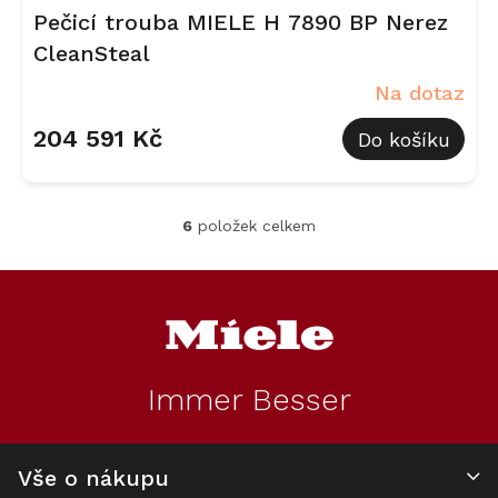
Pečicí trouba MIELE H 7890 BP Nerez
CleanSteal
Na dotaz
204 591 Kč
Do košíku
6
položek celkem
O
v
l
Z
á
á
d
p
a
a
c
t
í
Immer Besser
í
p
r
v
k
Vše o nákupu
y