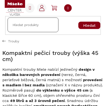
Přejít
na
NÁKUPNÍ
obsah
KOŠÍK
Hledat
Trouby
Kompaktní pečicí trouby (výška 45
cm)
Kompaktní trouby Miele nabízí jedinečný
design v
několika barevných provedení
(nerez, černá,
perleťové béžová, černá matná) s možností
provedení
s madlem i bez madla
(označení X v názvu produktu).
Rozměrově pasují
do výklenku o výšce 45 cm
(a
klasické šířce 60 cm), objem ohřevného prostoru činí
cca
49 litrů a až 3 úrovně pečení
. Snadnou údržbu
zajišťuje kvalitní
smaltovaný povrch PerfectClean