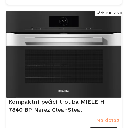
Kód:
11105920
Kompaktní pečicí trouba MIELE H
7840 BP Nerez CleanSteal
Na dotaz