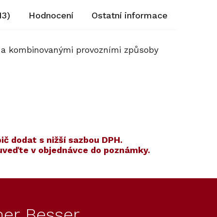
13)
Hodnocení
Ostatní informace
y a kombinovanými provozními způsoby
ič dodat s nižší sazbou DPH.
 uveďte v objednávce do poznámky.
Kód:
Kód:
10314300
11105950
Akce
er Besser