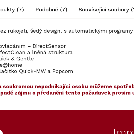
odukty (7)
Podobné (7)
Související soubory (
bez rukojeti, šedý design, s automatickými program
 ovládáním – DirectSensor
rfectClean a lněná struktura
uick & Gentle
iele@home
 Tlačítko Quick-MW a Popcorn
í na soukromou nepodnikající osobu můžeme spotřeb
řípadě zájmu o předanění tento požadavek prosím
ET
350
Kód:
ZARUKA 10 LET
Kód:
11104400
Akce
Imm