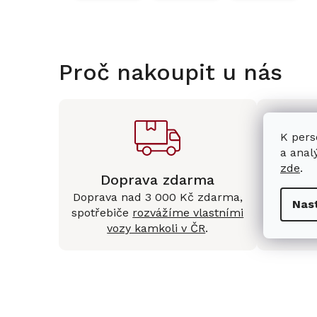
Proč nakoupit u nás
K pers
a anal
zde
.
Doprava zdarma
Kam
Doprava nad 3 000 Kč zdarma,
Mám
Nas
spotřebiče
rozvážíme vlastními
Králové 
vozy kamkoli v ČR
.