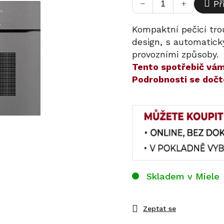
−
+
Př
Kompaktní pečicí tro
design, s automatic
provozními způsoby.
​​Tento spotřebič v
Podrobnosti se dočt
Skladem v Miele
Zeptat se