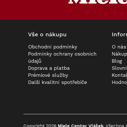
t
í
Vše o nákupu
Infor
Obchodní podmínky
O nás
Pečicí trouba s mikrovlnou MIELE
Prodloužená záruka na 5 let
Podmínky ochrany osobních
Nákup
H 7440 BM Nerez CleanSteel
údajů
Blog
Doprava a platba
Slovn
K dispozici
Na dotaz
Prémiové služby
Konta
Další kvalitní spotřebiče
Hodno
64 161 Kč
3 990 Kč
Do košíku
Do košíku
Kód:
Kód:
103142
111059
Akce
Copyright 2026
Miele Center Vlášek
. Všechna 