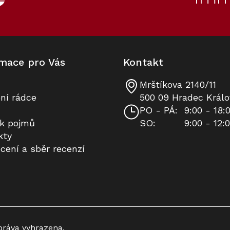
mace pro Vás
Kontakt
Mrštíkova 2140/11
Pečicí trouba s mikrovlnou MIELE
Prodloužená záruka na 10 let
ní rádce
500 09 Hradec Králo
H 7440 BMX Obsidian černá
PO - PÁ:
9:00 - 18:
ík pojmů
SO:
9:00 - 12:
K dispozici
Na dotaz
kty
cení a sběr recenzí
66 021 Kč
8 490 Kč
Do košíku
Do košíku
80
60
Kód:
Kód:
11105940
11514090
Akce
práva vyhrazena.