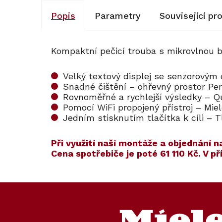
Popis
Parametry
Související pr
Kompaktní pečicí trouba s mikrovlnou 
Velký textový displej se senzorovým
Snadné čištění – ohřevný prostor Pe
Rovnoměřné a rychlejší výsledky – Q
Pomocí WiFi propojený přístroj – M
Jedním stisknutím tlačítka k cíli –
​​Při využití naší montáže a objednán
Cena spotřebiče je poté
61 110 Kč
. V p
Kód:
ZARUKA 5 L
Kód:
11104
Akce
Z
á
p
a