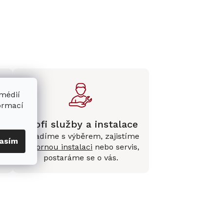
 médií
formací
Profi služby a instalace
Poradíme s výběrem, zajistíme
asím
e
odbornou instalaci
nebo servis,
postaráme se o vás.