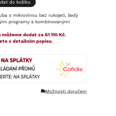
idat do košíku
uba s mikrovlnou bez rukojeti, šedý
kými programy a kombinovanými
ám můžeme dodat za
61 110 Kč
.
ete v detailním popisu.
Možnosti doručení