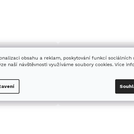
onalizaci obsahu a reklam, poskytování funkcí sociálních
ýze naší návštěvnosti využíváme soubory cookies. Více in
enná prodejna
Stabilní prodejce
e
showroom
v Hradci
Jsme stabilní prodejce
tavení
Souhl
s možností jednoduše u
domácích spotřebičů Miele s
nás zaparkovat.
zkušenostmi od roku 2001.