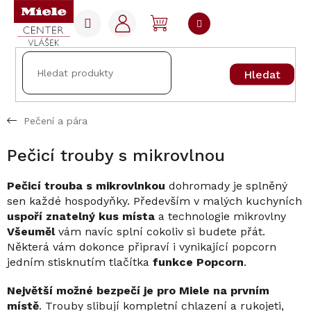
Přejít
na
NÁKUPNÍ
obsah
KOŠÍK
Hledat
Pečení a pára
Pečicí trouby s mikrovlnou
Pečicí trouba s mikrovlnkou
dohromady je splněný
sen každé hospodyňky. Především v malých kuchyních
uspoří znatelný kus místa
a technologie mikrovlny
Všeuměl
vám navíc splní cokoliv si budete přát.
Některá vám dokonce připraví i vynikající popcorn
jedním stisknutím tlačítka
funkce Popcorn
.
Největší možné bezpečí je pro Miele na prvním
místě
. Trouby slibují kompletní chlazení a rukojeti,