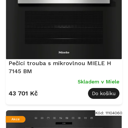
r
o
d
u
k
t
ů
Pečicí trouba s mikrovlnou MIELE H
7145 BM
Skladem v Miele
43 701 Kč
Do košíku
Kód:
11104060
Akce