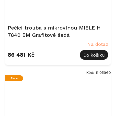
Pečicí trouba s mikrovlnou MIELE H
7840 BM Grafitově šedá
Na dotaz
86 481 Kč
Do košíku
Kód:
11105960
Akce