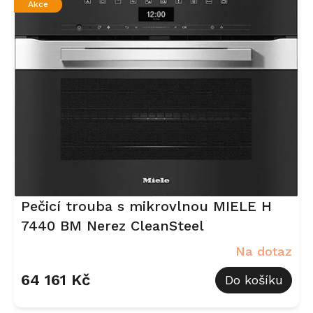
Akce
Pečicí trouba s mikrovlnou MIELE H
7440 BM Nerez CleanSteel
Na dotaz
64 161 Kč
Do košíku