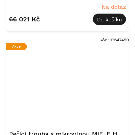
černá, matná
Na dotaz
66 021 Kč
Do košíku
Kód:
12647450
Akce
Pečicí trouba s mikrovlnou MIELE H