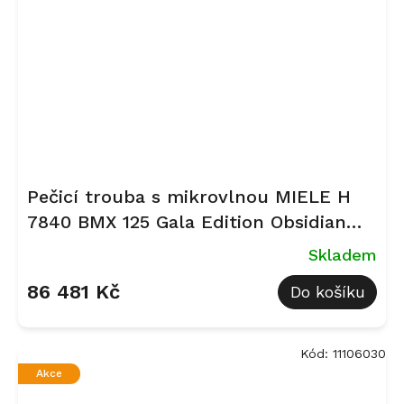
Pečicí trouba s mikrovlnou MIELE H
7840 BMX 125 Gala Edition Obsidian
černá, matná
Skladem
86 481 Kč
Do košíku
Kód:
11106030
Akce