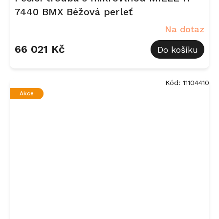
7440 BMX Béžová perleť
Na dotaz
66 021 Kč
Do košíku
Kód:
11104410
Akce