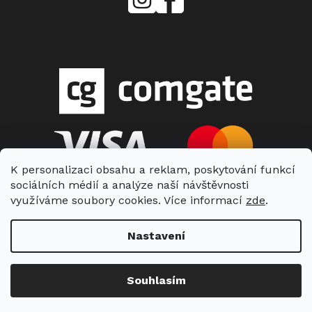
Center
Vlášek
K personalizaci obsahu a reklam, poskytování funkcí
sociálních médií a analýze naší návštěvnosti
využíváme soubory cookies. Více informací
zde
.
Nastavení
Copyright 2026
Miele Center Vlášek
. Všechna práva vyhrazena.
Souhlasím
Vytvořil Shoptet
| Nakódoval Shopcode