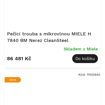
Pečicí trouba s mikrovlnou MIELE H
7840 BM Nerez CleanSteel
Skladem v Miele
86 481 Kč
Do košíku
Kód:
11105940
Akce