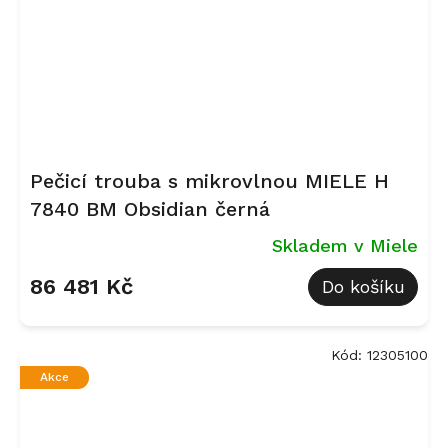
Pečicí trouba s mikrovlnou MIELE H
7840 BM Obsidian černá
Skladem v Miele
86 481 Kč
Do košíku
Kód:
12305100
Akce