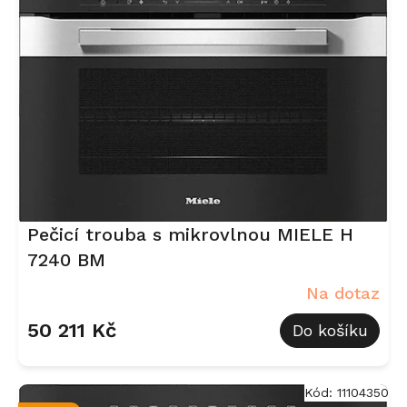
Pečicí trouba s mikrovlnou MIELE H
7240 BM
Na dotaz
50 211 Kč
Do košíku
Kód:
11104350