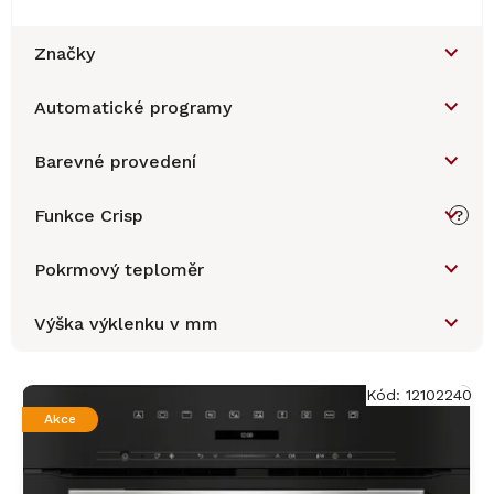
Značky
Automatické programy
Barevné provedení
Funkce Crisp
?
Pokrmový teploměr
Výška výklenku v mm
V
ý
Kód:
12102240
p
Akce
i
s
p