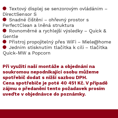
Textový displej se senzorovým ovládáním –
DirectSensor S
Snadné čištění – ohřevný prostor s
PerfectClean a lněná struktura
Rovnoměrné a rychlejší výsledky – Quick &
Gentle
Přístroj propojitelný přes WiFi – Miele@home
Jedním stisknutím tlačítka k cíli – tlačítka
Quick-MW a Popcorn
​​Při využití naší montáže a objednání na
soukromou nepodnikající osobu můžeme
spotřebič dodat s nižší sazbou DPH.
Cena spotřebiče je poté
40 451 Kč
. V případě
zájmu o předanění tento požadavek prosím
uveďte v objednávce do poznámky.
Kód:
ZARUKA 5 LET
Kód:
11104060
Kód:
ZARUKA 10 LET
Kód:
11104350
Akce
Akce
Z
á