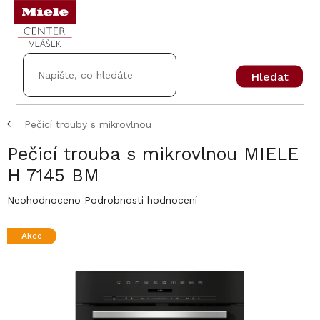
Přejít
na
obsah
Hledat
Pečicí trouby s mikrovlnou
Pečicí trouba s mikrovlnou MIELE
H 7145 BM
Průměrné
Neohodnoceno
Podrobnosti hodnocení
hodnocení
produktu
Akce
je
0,0
z
5
hvězdiček.