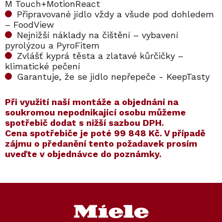
M Touch+MotionReact
Připravované jídlo vždy a všude pod dohledem
– FoodView
Nejnižší náklady na čištění – vybavení
pyrolýzou a PyroFitem
Zvlášť kyprá těsta a zlatavé kůrčičky –
klimatické pečení
Garantuje, že se jídlo nepřepeče - KeepTasty
​​Při využití naší montáže a objednání na
soukromou nepodnikající osobu můžeme
spotřebič dodat s nižší sazbou DPH.
Cena spotřebiče je poté
99 848 Kč
. V případě
zájmu o předanění tento požadavek prosím
uveďte v objednávce do poznámky.
Kód:
ZARUKA 5 LET
Kód:
12103650
Kód:
ZARUKA 10 LET
Kód:
12103660
Akce
Akce
Z
Voucher na příslušenství
Ocenění z testu
á
ZDARMA
p
a