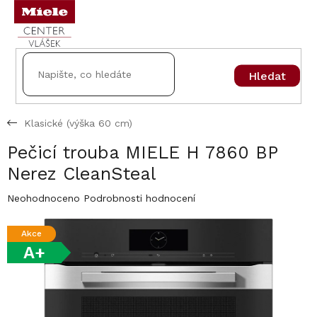
Přejít
na
obsah
Hledat
Klasické (výška 60 cm)
Pečicí trouba MIELE H 7860 BP
Nerez CleanSteal
Průměrné
Neohodnoceno
Podrobnosti hodnocení
hodnocení
produktu
Akce
je
A+
0,0
z
5
hvězdiček.