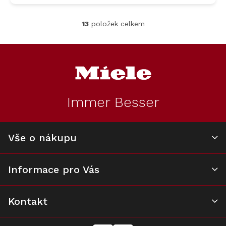
13
položek celkem
O
v
l
Z
á
á
d
p
a
a
c
t
í
Immer Besser
í
p
r
v
k
Vše o nákupu
y
v
ý
Informace pro Vás
p
i
s
u
Kontakt