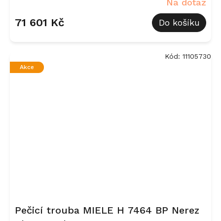
Na dotaz
71 601 Kč
Do košíku
Kód:
11105730
Akce
Pečicí trouba MIELE H 7464 BP Nerez