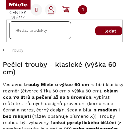
Přejít
na
NÁKUPNÍ
obsah
KOŠÍK
Hledat
Trouby
Pečicí trouby - klasické (výška 60
cm)
Vestavné
trouby Miele o výšce 60 cm
nabízí klasický
rozměr (čtverec šířka 60 cm x výška 60 cm),
objem
cca 76 litrů a pečení až na 5 úrovních
. Vybírat
můžete z různých designů provedení (kombinace
černá a nerez, černý design, šedá a bílá,
s madlem i
bez rukojeti
(název obsahuje písmeno X)). Trouby
mohou být vybaveny
funkcí pyrolytického čištění
(v
označení trouby je zkratka B
P
)
nebo smaltovaným