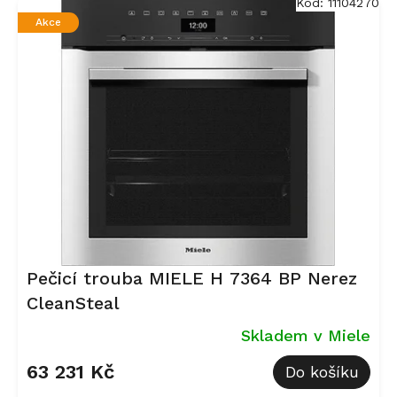
Kód:
11104270
p
Akce
i
s
p
r
o
d
u
k
t
ů
Pečicí trouba MIELE H 7364 BP Nerez
CleanSteal
Skladem v Miele
63 231 Kč
Do košíku