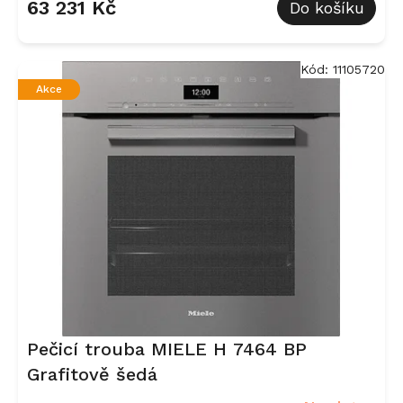
63 231 Kč
Do košíku
Kód:
11105720
Akce
Pečicí trouba MIELE H 7464 BP
Grafitově šedá