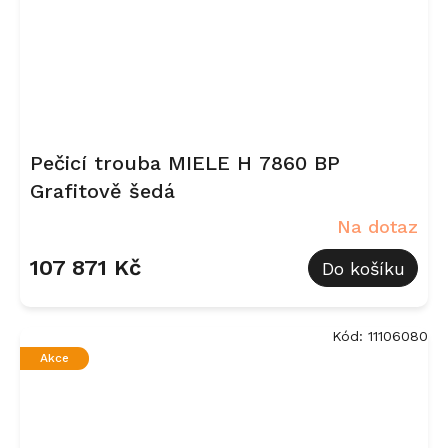
Pečicí trouba MIELE H 7860 BP
Grafitově šedá
Na dotaz
107 871 Kč
Do košíku
Kód:
11106080
Akce