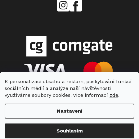
mielecentervlasek
Miele
Center
Vlášek
K personalizaci obsahu a reklam, poskytování funkcí
sociálních médií a analýze naší návštěvnosti
využíváme soubory cookies. Více informací
zde
.
Nastavení
Copyright 2026
Miele Center Vlášek
. Všechna práva vyhrazena.
Souhlasím
Vytvořil Shoptet
| Nakódoval Shopcode