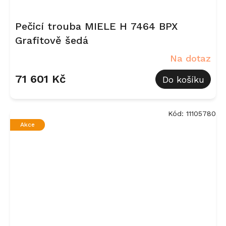
Pečicí trouba MIELE H 7464 BPX
Grafitově šedá
Na dotaz
71 601 Kč
Do košíku
Kód:
11105780
Akce