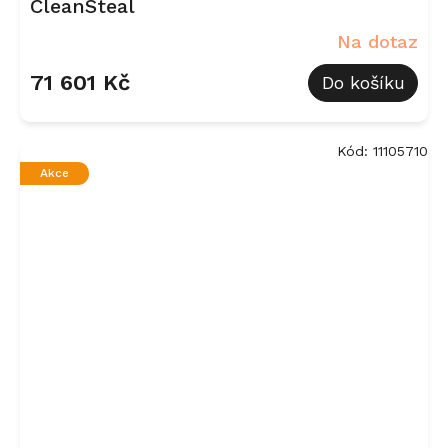
CleanSteal
Na dotaz
71 601 Kč
Do košíku
Kód:
11105710
Akce