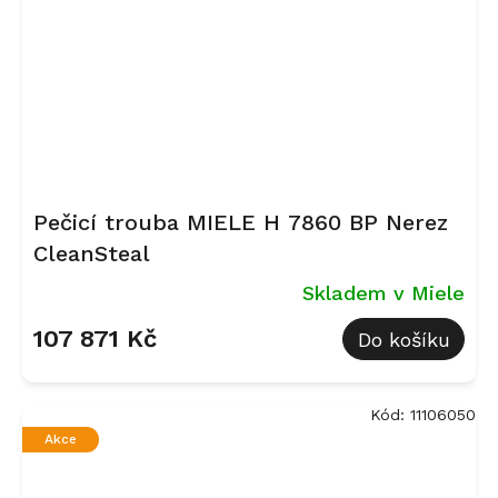
Pečicí trouba MIELE H 7860 BP Nerez
CleanSteal
Skladem v Miele
107 871 Kč
Do košíku
Kód:
11106050
Akce