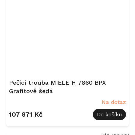
Pečicí trouba MIELE H 7860 BPX
Grafitově šedá
Na dotaz
107 871 Kč
Do košíku
Kód:
11106100