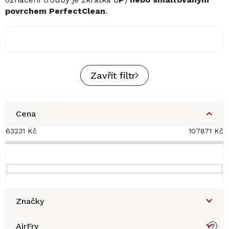
povrchem PerfectClean
.
Zavřít filtr
Cena
63231
Kč
107871
Kč
Značky
AirFry
?