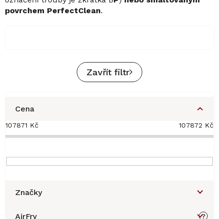
povrchem PerfectClean
.
Zavřít filtr
Cena
107871
Kč
107872
Kč
Značky
AirFry
?