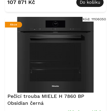
107 871 Kč
Do košíku
Kód:
11106050
Akce
Pečicí trouba MIELE H 7860 BP
Obsidian černá