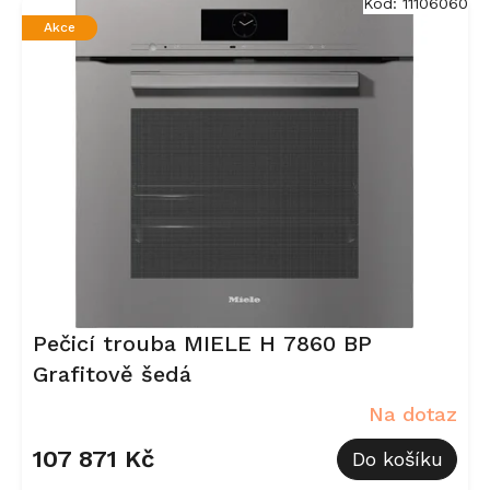
Kód:
11106060
p
Akce
i
s
p
r
o
d
u
k
t
ů
Pečicí trouba MIELE H 7860 BP
Grafitově šedá
Na dotaz
107 871 Kč
Do košíku