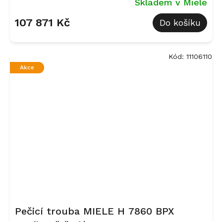
Skladem v Miele
107 871 Kč
Do košíku
Kód:
11106110
Akce
Pečicí trouba MIELE H 7860 BPX