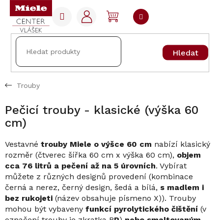
Přejít
na
NÁKUPNÍ
obsah
KOŠÍK
Hledat
Trouby
Pečicí trouby - klasické (výška 60
cm)
Vestavné
trouby Miele o výšce 60 cm
nabízí klasický
rozměr (čtverec šířka 60 cm x výška 60 cm),
objem
cca 76 litrů a pečení až na 5 úrovních
. Vybírat
můžete z různých designů provedení (kombinace
černá a nerez, černý design, šedá a bílá,
s madlem i
bez rukojeti
(název obsahuje písmeno X)). Trouby
mohou být vybaveny
funkcí pyrolytického čištění
(v
označení trouby je zkratka B
P
)
nebo smaltovaným