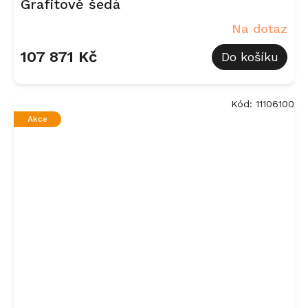
Grafitově šedá
Na dotaz
107 871 Kč
Do košíku
Kód:
11106100
Akce