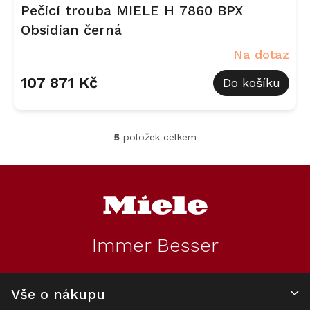
Pečicí trouba MIELE H 7860 BPX
Obsidian černá
Na dotaz
107 871 Kč
Do košíku
5
položek celkem
O
v
l
Z
á
á
d
p
a
a
c
t
í
Immer Besser
í
p
r
v
k
Vše o nákupu
y