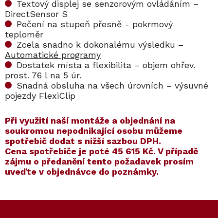
Textový displej se senzorovým ovládáním –
DirectSensor S
Pečení na stupeň přesně - pokrmový
teploměr
Zcela snadno k dokonalému výsledku –
Automatické programy
Dostatek místa a flexibilita – objem ohřev.
prost. 76 l na 5 úr.
Snadná obsluha na všech úrovních – výsuvné
pojezdy FlexiClip
​​Při využití naší montáže a objednání na
soukromou nepodnikající osobu můžeme
spotřebič dodat s nižší sazbou DPH.
Cena spotřebiče je poté
45 615 Kč
. V případě
zájmu o předanění tento požadavek prosím
uveďte v objednávce do poznámky.
Kód:
ZARUKA 5 LET
Kód:
11580950
Kód:
ZARUKA 10 LET
Kód:
11581200
Akce
Akce
Z
á