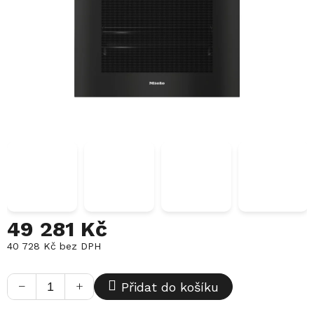
49 281 Kč
40 728 Kč bez DPH
Měrná
cena:
−
+
Přidat do košíku