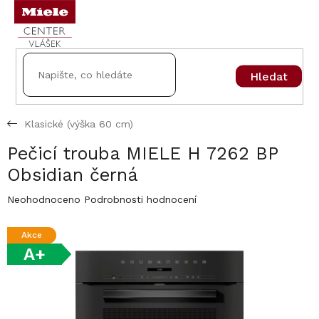
Přejít
na
obsah
Hledat
Klasické (výška 60 cm)
Pečicí trouba MIELE H 7262 BP
Obsidian černá
Průměrné
Neohodnoceno
Podrobnosti hodnocení
hodnocení
produktu
Akce
je
A+
0,0
z
5
hvězdiček.