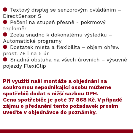
Textový displej se senzorovým ovládáním –
DirectSensor S
Pečení na stupeň přesně - pokrmový
teploměr
Zcela snadno k dokonalému výsledku –
Automatické programy
Dostatek místa a flexibilita – objem ohřev.
prost. 76 l na 5 úr.
Snadná obsluha na všech úrovních – výsuvné
pojezdy FlexiClip
​​Při využití naší montáže a objednání na
soukromou nepodnikající osobu můžeme
spotřebič dodat s nižší sazbou DPH.
Cena spotřebiče je poté
37 868 Kč
. V případě
zájmu o předanění tento požadavek prosím
uveďte v objednávce do poznámky.
Kód:
ZARUKA 5 LET
Kód:
11115800
Kód:
ZARUKA 10 LET
Kód:
11115810
Akce
Akce
Z