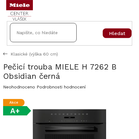
Přejít
na
obsah
Hledat
Klasické (výška 60 cm)
Pečicí trouba MIELE H 7262 B
Obsidian černá
Průměrné
Neohodnoceno
Podrobnosti hodnocení
hodnocení
produktu
Akce
je
A+
0,0
z
5
hvězdiček.