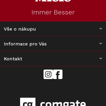
a
t
Immer Besser
í
Vše o nákupu
Informace pro Vás
Kontakt
mielecentervlasek
Miele
Center
Vlášek