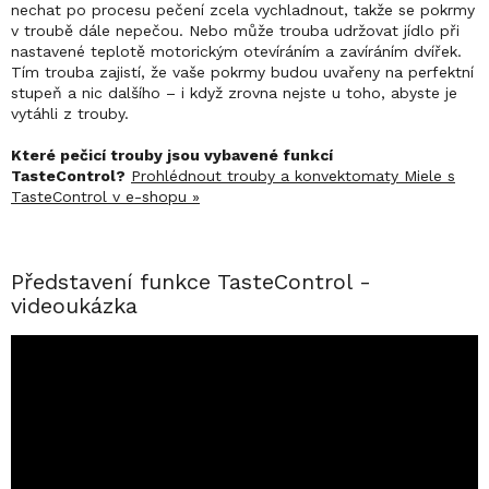
nechat po procesu pečení zcela vychladnout, takže se pokrmy
v troubě dále nepečou. Nebo může trouba udržovat jídlo při
nastavené teplotě motorickým otevíráním a zavíráním dvířek.
Tím trouba zajistí, že vaše pokrmy budou uvařeny na perfektní
stupeň a nic dalšího – i když zrovna nejste u toho, abyste je
vytáhli z trouby.
Které pečicí trouby jsou vybavené funkcí
TasteControl?
Prohlédnout trouby a konvektomaty Miele s
TasteControl v e-shopu »
Představení funkce TasteControl -
videoukázka