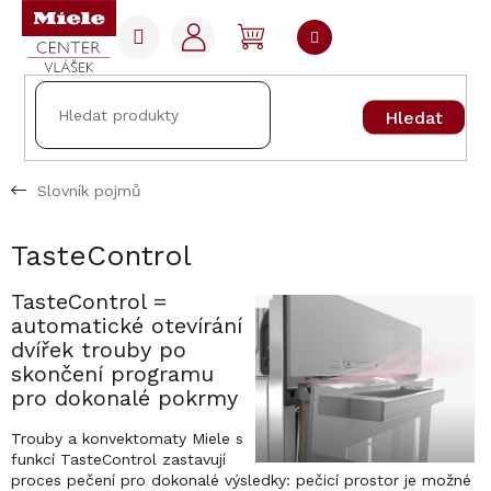
Přejít
na
NÁKUPNÍ
obsah
KOŠÍK
Hledat
Slovník pojmů
TasteControl
TasteControl =
automatické otevírání
dvířek trouby po
skončení programu
pro dokonalé pokrmy
Trouby a konvektomaty Miele s
funkcí TasteControl zastavují
proces pečení pro dokonalé výsledky: pečicí prostor je možné