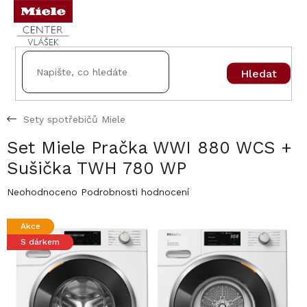
Přejít
na
obsah
Hledat
Sety spotřebičů Miele
Set Miele Pračka WWI 880 WCS +
Sušička TWH 780 WP
Průměrné
Neohodnoceno
Podrobnosti hodnocení
hodnocení
produktu
Akce
je
S dárkem
0,0
z
5
hvězdiček.