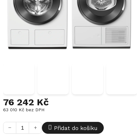
76 242 Kč
63 010 Kč bez DPH
Měrná
cena:
−
+
Přidat do košíku