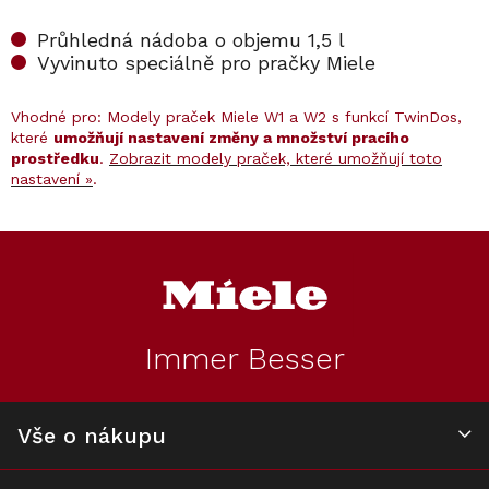
Průhledná nádoba o objemu 1,5 l
Vyvinuto speciálně pro pračky Miele
Vhodné pro: Modely praček Miele W1 a W2 s funkcí TwinDos,
které
umožňují nastavení změny a množství pracího
prostředku
.
Zobrazit modely praček, které umožňují toto
nastavení »
.
Kód:
12666700
Kód:
11912510
Akce
Z
á
p
a
t
Immer Besser
í
Miele NB TD 0011
Prací prostředek
Prázdný zásobník
Miele UltraPhase
1 pro TwinDos
- sada 6 kartuší 1
Vše o nákupu
Skladem
Skladem
UltraPhase
a 2 (6 x 1,4 l)
Průměrné