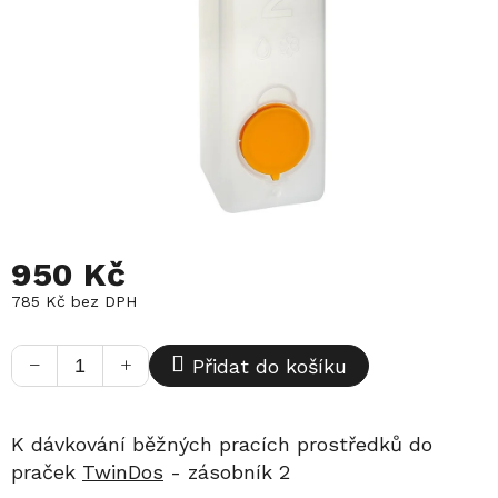
950 Kč
785 Kč bez DPH
Měrná
cena:
−
+
Přidat do košíku
K dávkování běžných pracích prostředků do
praček
TwinDos
- zásobník 2