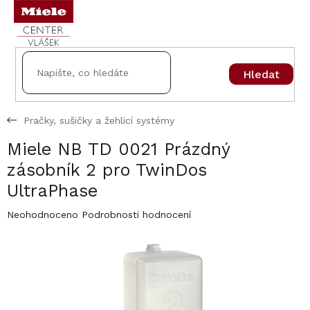
Přejít
na
obsah
Hledat
Pračky, sušičky a žehlicí systémy
Miele NB TD 0021 Prázdný
zásobník 2 pro TwinDos
UltraPhase
Průměrné
Neohodnoceno
Podrobnosti hodnocení
hodnocení
produktu
je
0,0
z
5
hvězdiček.