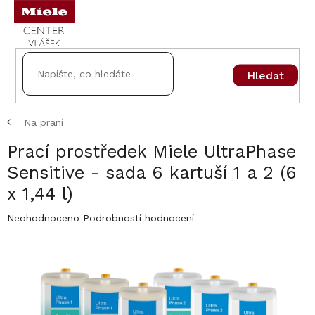
Přejít
na
obsah
Hledat
Na praní
Prací prostředek Miele UltraPhase
Sensitive - sada 6 kartuší 1 a 2 (6
x 1,44 l)
Průměrné
Neohodnoceno
Podrobnosti hodnocení
hodnocení
produktu
je
0,0
z
5
hvězdiček.